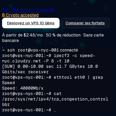
4.6
· 764 avis sur Trustpilot
₿
Crypto accepted
Déployez un VPS 10 Gbps
Comparer les forfaits
À partir de
$2.48/mo
· 50 % de réduction · Sans carte
bancaire
~ ssh root@vps-nyc-001
connecté
root@vps-nyc-001:~#
iperf3 -c speed-
nyc.cloudzy.net -P 8 -t 10
[SUM] 0.00-10.00 sec 11.7 GBytes 10.0
Gbits/sec receiver
root@vps-nyc-001:~#
ethtool eth0 | grep
Speed
Speed: 40000Mb/s
root@vps-nyc-001:~#
cat
/proc/sys/net/ipv4/tcp_congestion_control
bbr
root@vps-nyc-001:~#
_