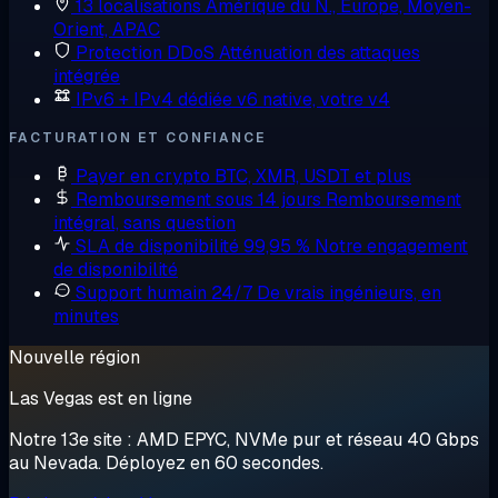
13 localisations
Amérique du N., Europe, Moyen-
Orient, APAC
Protection DDoS
Atténuation des attaques
intégrée
IPv6 + IPv4 dédiée
v6 native, votre v4
FACTURATION ET CONFIANCE
Payer en crypto
BTC, XMR, USDT et plus
Remboursement sous 14 jours
Remboursement
intégral, sans question
SLA de disponibilité 99,95 %
Notre engagement
de disponibilité
Support humain 24/7
De vrais ingénieurs, en
minutes
Nouvelle région
Las Vegas est en ligne
Notre 13e site : AMD EPYC, NVMe pur et réseau 40 Gbps
au Nevada. Déployez en 60 secondes.