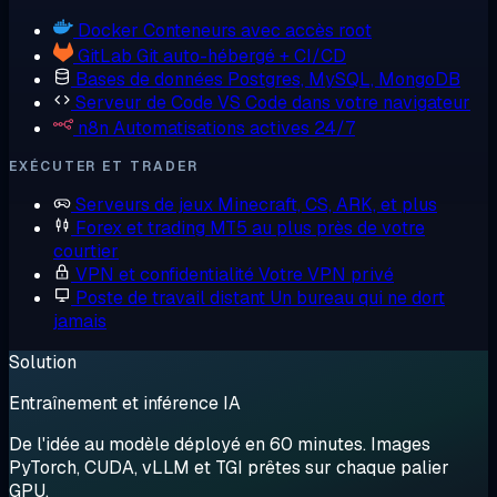
Docker
Conteneurs avec accès root
GitLab
Git auto-hébergé + CI/CD
Bases de données
Postgres, MySQL, MongoDB
Serveur de Code
VS Code dans votre navigateur
n8n
Automatisations actives 24/7
EXÉCUTER ET TRADER
Serveurs de jeux
Minecraft, CS, ARK, et plus
Forex et trading
MT5 au plus près de votre
courtier
VPN et confidentialité
Votre VPN privé
Poste de travail distant
Un bureau qui ne dort
jamais
Solution
Entraînement et inférence IA
De l'idée au modèle déployé en 60 minutes. Images
PyTorch, CUDA, vLLM et TGI prêtes sur chaque palier
GPU.