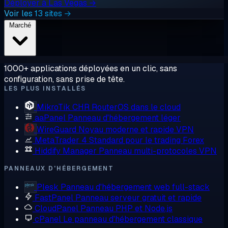
Déployer à Las Vegas →
Voir les 13 sites →
Marché
1000+ applications déployées en un clic, sans
configuration, sans prise de tête.
LES PLUS INSTALLÉS
MikroTik CHR
RouterOS dans le cloud
aaPanel
Panneau d'hébergement léger
WireGuard
Noyau moderne et rapide VPN
MetaTrader 4
Standard pour le trading Forex
Hiddify Manager
Panneau multi-protocoles VPN
PANNEAUX D'HÉBERGEMENT
Plesk
Panneau d'hébergement web full-stack
FastPanel
Panneau serveur gratuit et rapide
CloudPanel
Panneau PHP et Node.js
cPanel
Le panneau d'hébergement classique