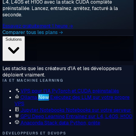
L4, L40S et H100 avec la stack CUDA complète
préinstallée. Lancez, entraînez, arrêtez, facturé à la
seconde.
Essayez gratuitement 1 heure →
Comparer tous les plans →
Solutions
Les stacks que les créateurs d'IA et les développeurs
déploient vraiment.
IA ET MACHINE LEARNING
VPS pour l'IA
PyTorch et CUDA préinstallés
Ollama
New
Exécutez des LLM sur votre propre
VPS
Jupyter Notebooks
Notebooks sur votre serveur
GPU Deep Learning
Entraînez sur L4, L40S, H100
Anaconda
Stack data Python, prête
DÉVELOPPEURS ET DEVOPS