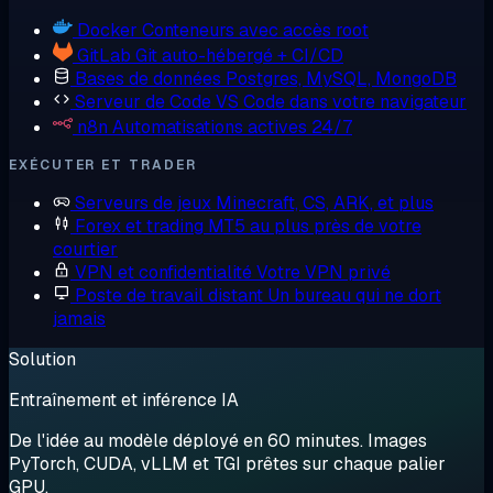
Docker
Conteneurs avec accès root
GitLab
Git auto-hébergé + CI/CD
Bases de données
Postgres, MySQL, MongoDB
Serveur de Code
VS Code dans votre navigateur
n8n
Automatisations actives 24/7
EXÉCUTER ET TRADER
Serveurs de jeux
Minecraft, CS, ARK, et plus
Forex et trading
MT5 au plus près de votre
courtier
VPN et confidentialité
Votre VPN privé
Poste de travail distant
Un bureau qui ne dort
jamais
Solution
Entraînement et inférence IA
De l'idée au modèle déployé en 60 minutes. Images
PyTorch, CUDA, vLLM et TGI prêtes sur chaque palier
GPU.