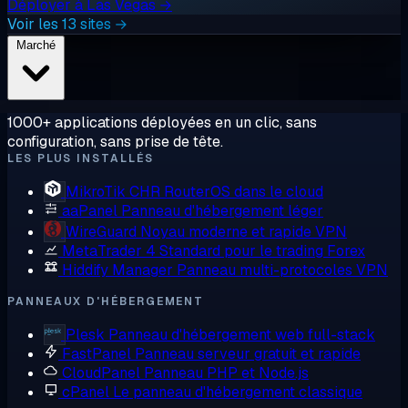
Déployer à Las Vegas →
Voir les 13 sites →
Marché
1000+ applications déployées en un clic, sans
configuration, sans prise de tête.
LES PLUS INSTALLÉS
MikroTik CHR
RouterOS dans le cloud
aaPanel
Panneau d'hébergement léger
WireGuard
Noyau moderne et rapide VPN
MetaTrader 4
Standard pour le trading Forex
Hiddify Manager
Panneau multi-protocoles VPN
PANNEAUX D'HÉBERGEMENT
Plesk
Panneau d'hébergement web full-stack
FastPanel
Panneau serveur gratuit et rapide
CloudPanel
Panneau PHP et Node.js
cPanel
Le panneau d'hébergement classique