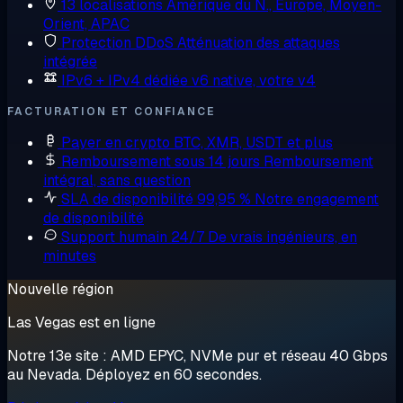
13 localisations
Amérique du N., Europe, Moyen-
Orient, APAC
Protection DDoS
Atténuation des attaques
intégrée
IPv6 + IPv4 dédiée
v6 native, votre v4
FACTURATION ET CONFIANCE
Payer en crypto
BTC, XMR, USDT et plus
Remboursement sous 14 jours
Remboursement
intégral, sans question
SLA de disponibilité 99,95 %
Notre engagement
de disponibilité
Support humain 24/7
De vrais ingénieurs, en
minutes
Nouvelle région
Las Vegas est en ligne
Notre 13e site : AMD EPYC, NVMe pur et réseau 40 Gbps
au Nevada. Déployez en 60 secondes.