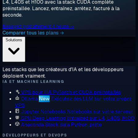
L4, L40S et H100 avec la stack CUDA complète
préinstallée. Lancez, entraînez, arrêtez, facturé à la
seconde.
Essayez gratuitement 1 heure →
Comparer tous les plans →
Solutions
Les stacks que les créateurs d'IA et les développeurs
déploient vraiment.
IA ET MACHINE LEARNING
VPS pour l'IA
PyTorch et CUDA préinstallés
Ollama
New
Exécutez des LLM sur votre propre
VPS
Jupyter Notebooks
Notebooks sur votre serveur
GPU Deep Learning
Entraînez sur L4, L40S, H100
Anaconda
Stack data Python, prête
DÉVELOPPEURS ET DEVOPS