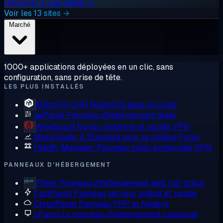
Déployer à Las Vegas →
Voir les 13 sites →
Marché
1000+ applications déployées en un clic, sans
configuration, sans prise de tête.
LES PLUS INSTALLÉS
MikroTik CHR
RouterOS dans le cloud
aaPanel
Panneau d'hébergement léger
WireGuard
Noyau moderne et rapide VPN
MetaTrader 4
Standard pour le trading Forex
Hiddify Manager
Panneau multi-protocoles VPN
PANNEAUX D'HÉBERGEMENT
Plesk
Panneau d'hébergement web full-stack
FastPanel
Panneau serveur gratuit et rapide
CloudPanel
Panneau PHP et Node.js
cPanel
Le panneau d'hébergement classique