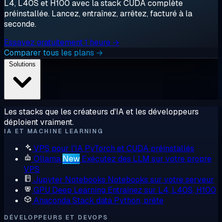
L4, L40S et H100 avec la stack CUDA complète
préinstallée. Lancez, entraînez, arrêtez, facturé à la
seconde.
Essayez gratuitement 1 heure →
Comparer tous les plans →
Solutions
Les stacks que les créateurs d'IA et les développeurs
déploient vraiment.
IA ET MACHINE LEARNING
VPS pour l'IA
PyTorch et CUDA préinstallés
Ollama
New
Exécutez des LLM sur votre propre
VPS
Jupyter Notebooks
Notebooks sur votre serveur
GPU Deep Learning
Entraînez sur L4, L40S, H100
Anaconda
Stack data Python, prête
DÉVELOPPEURS ET DEVOPS