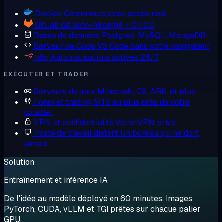
Docker
Conteneurs avec accès root
GitLab
Git auto-hébergé + CI/CD
Bases de données
Postgres, MySQL, MongoDB
Serveur de Code
VS Code dans votre navigateur
n8n
Automatisations actives 24/7
EXÉCUTER ET TRADER
Serveurs de jeux
Minecraft, CS, ARK, et plus
Forex et trading
MT5 au plus près de votre
courtier
VPN et confidentialité
Votre VPN privé
Poste de travail distant
Un bureau qui ne dort
jamais
Solution
Entraînement et inférence IA
De l'idée au modèle déployé en 60 minutes. Images
PyTorch, CUDA, vLLM et TGI prêtes sur chaque palier
GPU.