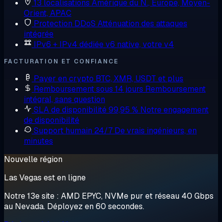
13 localisations
Amérique du N., Europe, Moyen-
Orient, APAC
Protection DDoS
Atténuation des attaques
intégrée
IPv6 + IPv4 dédiée
v6 native, votre v4
FACTURATION ET CONFIANCE
Payer en crypto
BTC, XMR, USDT et plus
Remboursement sous 14 jours
Remboursement
intégral, sans question
SLA de disponibilité 99,95 %
Notre engagement
de disponibilité
Support humain 24/7
De vrais ingénieurs, en
minutes
Nouvelle région
Las Vegas est en ligne
Notre 13e site : AMD EPYC, NVMe pur et réseau 40 Gbps
au Nevada. Déployez en 60 secondes.