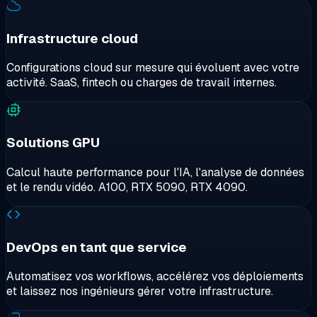
Infrastructure cloud
Configurations cloud sur mesure qui évoluent avec votre
activité. SaaS, fintech ou charges de travail internes.
Demande reçue
Échec de l'envoi
Notre équipe B2B examinera votre demande et vous
Contactez-nous directement par e-mail à
répondra dans un délai d'un jour ouvré.
sales@cloudzy.com
.
Solutions GPU
Calcul haute performance pour l'IA, l'analyse de données
et le rendu vidéo. A100, RTX 5090, RTX 4090.
DevOps en tant que service
Automatisez vos workflows, accélérez vos déploiements
et laissez nos ingénieurs gérer votre infrastructure.