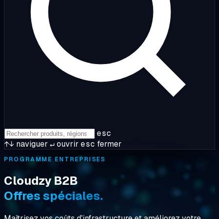
esc
↑↓
naviguer
↵
ouvrir
esc
fermer
PROGRAMME ENTREPRISES
Cloudzy B2B
Offres spéciales.
Maîtrisez vos coûts d'infrastructure et améliorez votre