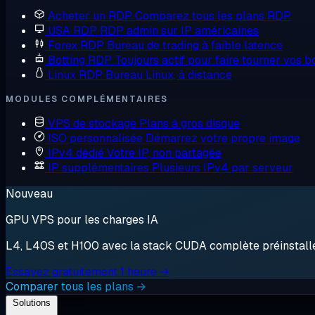
Acheter un RDP
Comparez tous les plans RDP
USA RDP
RDP admin sur IP américaines
Forex RDP
Bureau de trading à faible latence
Botting RDP
Toujours actif pour faire tourner vos b
Linux RDP
Bureau Linux, à distance
MODULES COMPLÉMENTAIRES
VPS de stockage
Plans à gros disque
ISO personnalisée
Démarrez votre propre image
IPv4 dédié
Votre IP, non partagée
IP supplémentaires
Plusieurs IPv4 par serveur
Nouveau
GPU VPS pour les charges IA
L4, L40S et H100 avec la stack CUDA complète préinstallée.
Essayez gratuitement 1 heure →
Comparer tous les plans →
Solutions