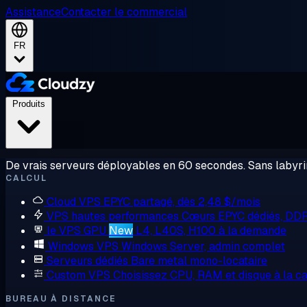
Assistance
Contacter le commercial
FR
Produits
De vrais serveurs déployables en 60 secondes. Sans labyrin
CALCUL
Cloud VPS
EPYC partagé, dès 2,48 $/mois
VPS hautes performances
Cœurs EPYC dédiés, DD
le VPS GPU
New
L4, L40S, H100 à la demande
Windows VPS
Windows Server, admin complet
Serveurs dédiés
Bare metal mono-locataire
Custom VPS
Choisissez CPU, RAM et disque à la ca
BUREAU À DISTANCE