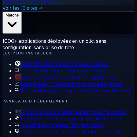
Déployer à Las Vegas →
Voir les 13 sites →
Marché
1000+ applications déployées en un clic, sans
configuration, sans prise de tête.
LES PLUS INSTALLÉS
MikroTik CHR
RouterOS dans le cloud
aaPanel
Panneau d'hébergement léger
WireGuard
Noyau moderne et rapide VPN
MetaTrader 4
Standard pour le trading Forex
Hiddify Manager
Panneau multi-protocoles VPN
PANNEAUX D'HÉBERGEMENT
Plesk
Panneau d'hébergement web full-stack
FastPanel
Panneau serveur gratuit et rapide
CloudPanel
Panneau PHP et Node.js
cPanel
Le panneau d'hébergement classique