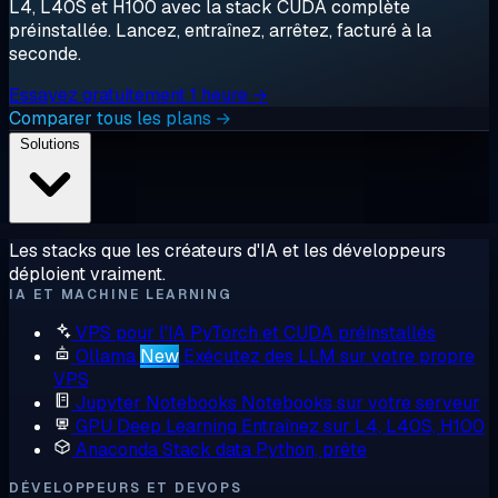
L4, L40S et H100 avec la stack CUDA complète
préinstallée. Lancez, entraînez, arrêtez, facturé à la
seconde.
Essayez gratuitement 1 heure →
Comparer tous les plans →
Solutions
Les stacks que les créateurs d'IA et les développeurs
déploient vraiment.
IA ET MACHINE LEARNING
VPS pour l'IA
PyTorch et CUDA préinstallés
Ollama
New
Exécutez des LLM sur votre propre
VPS
Jupyter Notebooks
Notebooks sur votre serveur
GPU Deep Learning
Entraînez sur L4, L40S, H100
Anaconda
Stack data Python, prête
DÉVELOPPEURS ET DEVOPS