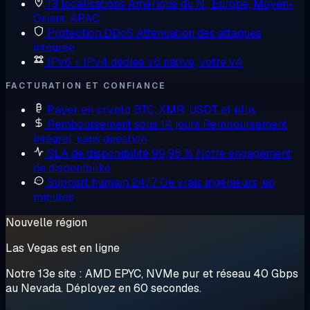
13 localisations
Amérique du N., Europe, Moyen-
Orient, APAC
Protection DDoS
Atténuation des attaques
intégrée
IPv6 + IPv4 dédiée
v6 native, votre v4
FACTURATION ET CONFIANCE
Payer en crypto
BTC, XMR, USDT et plus
Remboursement sous 14 jours
Remboursement
intégral, sans question
SLA de disponibilité 99,95 %
Notre engagement
de disponibilité
Support humain 24/7
De vrais ingénieurs, en
minutes
Nouvelle région
Las Vegas est en ligne
Notre 13e site : AMD EPYC, NVMe pur et réseau 40 Gbps
au Nevada. Déployez en 60 secondes.