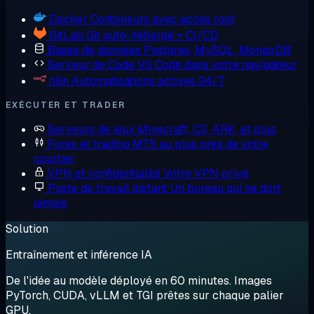
Docker
Conteneurs avec accès root
GitLab
Git auto-hébergé + CI/CD
Bases de données
Postgres, MySQL, MongoDB
Serveur de Code
VS Code dans votre navigateur
n8n
Automatisations actives 24/7
EXÉCUTER ET TRADER
Serveurs de jeux
Minecraft, CS, ARK, et plus
Forex et trading
MT5 au plus près de votre
courtier
VPN et confidentialité
Votre VPN privé
Poste de travail distant
Un bureau qui ne dort
jamais
Solution
Entraînement et inférence IA
De l'idée au modèle déployé en 60 minutes. Images
PyTorch, CUDA, vLLM et TGI prêtes sur chaque palier
GPU.