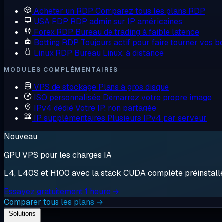
Acheter un RDP
Comparez tous les plans RDP
USA RDP
RDP admin sur IP américaines
Forex RDP
Bureau de trading à faible latence
Botting RDP
Toujours actif pour faire tourner vos b
Linux RDP
Bureau Linux, à distance
MODULES COMPLÉMENTAIRES
VPS de stockage
Plans à gros disque
ISO personnalisée
Démarrez votre propre image
IPv4 dédié
Votre IP, non partagée
IP supplémentaires
Plusieurs IPv4 par serveur
Nouveau
GPU VPS pour les charges IA
L4, L40S et H100 avec la stack CUDA complète préinstallée.
Essayez gratuitement 1 heure →
Comparer tous les plans →
Solutions