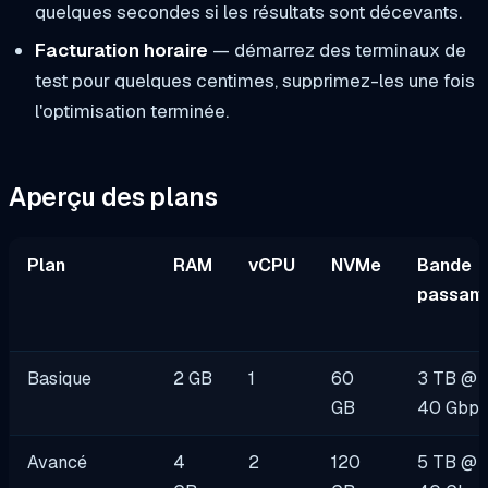
quelques secondes si les résultats sont décevants.
Facturation horaire
— démarrez des terminaux de
test pour quelques centimes, supprimez-les une fois
l'optimisation terminée.
Aperçu des plans
Plan
RAM
vCPU
NVMe
Bande
passant
Basique
2 GB
1
60
3 TB @
GB
40 Gbp
Avancé
4
2
120
5 TB @