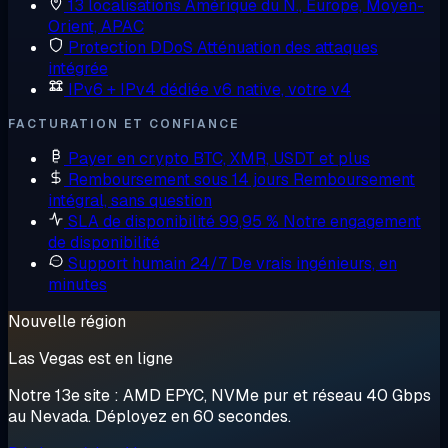
13 localisations
Amérique du N., Europe, Moyen-
Orient, APAC
Protection DDoS
Atténuation des attaques
intégrée
IPv6 + IPv4 dédiée
v6 native, votre v4
FACTURATION ET CONFIANCE
Payer en crypto
BTC, XMR, USDT et plus
Remboursement sous 14 jours
Remboursement
intégral, sans question
SLA de disponibilité 99,95 %
Notre engagement
de disponibilité
Support humain 24/7
De vrais ingénieurs, en
minutes
Nouvelle région
Las Vegas est en ligne
Notre 13e site : AMD EPYC, NVMe pur et réseau 40 Gbps
au Nevada. Déployez en 60 secondes.