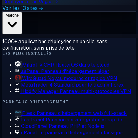
Déployer à Las Vegas →
Voir les 13 sites →
Marché
1000+ applications déployées en un clic, sans
configuration, sans prise de tête.
LES PLUS INSTALLÉS
MikroTik CHR
RouterOS dans le cloud
aaPanel
Panneau d'hébergement léger
WireGuard
Noyau moderne et rapide VPN
MetaTrader 4
Standard pour le trading Forex
Hiddify Manager
Panneau multi-protocoles VPN
PANNEAUX D'HÉBERGEMENT
Plesk
Panneau d'hébergement web full-stack
FastPanel
Panneau serveur gratuit et rapide
CloudPanel
Panneau PHP et Node.js
cPanel
Le panneau d'hébergement classique