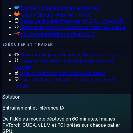
Docker
Conteneurs avec accès root
GitLab
Git auto-hébergé + CI/CD
Bases de données
Postgres, MySQL, MongoDB
Serveur de Code
VS Code dans votre navigateur
n8n
Automatisations actives 24/7
EXÉCUTER ET TRADER
Serveurs de jeux
Minecraft, CS, ARK, et plus
Forex et trading
MT5 au plus près de votre
courtier
VPN et confidentialité
Votre VPN privé
Poste de travail distant
Un bureau qui ne dort
jamais
Solution
Entraînement et inférence IA
De l'idée au modèle déployé en 60 minutes. Images
PyTorch, CUDA, vLLM et TGI prêtes sur chaque palier
GPU.