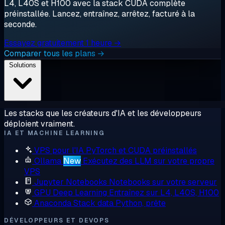
L4, L40S et H100 avec la stack CUDA complète
préinstallée. Lancez, entraînez, arrêtez, facturé à la
seconde.
Essayez gratuitement 1 heure →
Comparer tous les plans →
Solutions
Les stacks que les créateurs d'IA et les développeurs
déploient vraiment.
IA ET MACHINE LEARNING
VPS pour l'IA
PyTorch et CUDA préinstallés
Ollama
New
Exécutez des LLM sur votre propre
VPS
Jupyter Notebooks
Notebooks sur votre serveur
GPU Deep Learning
Entraînez sur L4, L40S, H100
Anaconda
Stack data Python, prête
DÉVELOPPEURS ET DEVOPS