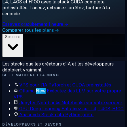
L4, L40S et H100 avec la stack CUDA complète
préinstallée. Lancez, entraînez, arrêtez, facturé à la
seconde.
Essayez gratuitement 1 heure →
Comparer tous les plans →
Solutions
Les stacks que les créateurs d'IA et les développeurs
déploient vraiment.
IA ET MACHINE LEARNING
VPS pour l'IA
PyTorch et CUDA préinstallés
Ollama
New
Exécutez des LLM sur votre propre
VPS
Jupyter Notebooks
Notebooks sur votre serveur
GPU Deep Learning
Entraînez sur L4, L40S, H100
Anaconda
Stack data Python, prête
DÉVELOPPEURS ET DEVOPS