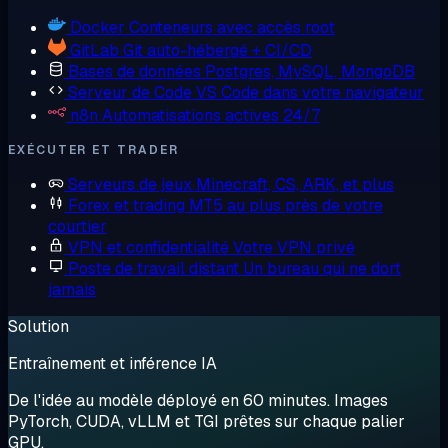
Docker
Conteneurs avec accès root
GitLab
Git auto-hébergé + CI/CD
Bases de données
Postgres, MySQL, MongoDB
Serveur de Code
VS Code dans votre navigateur
n8n
Automatisations actives 24/7
EXÉCUTER ET TRADER
Serveurs de jeux
Minecraft, CS, ARK, et plus
Forex et trading
MT5 au plus près de votre
courtier
VPN et confidentialité
Votre VPN privé
Poste de travail distant
Un bureau qui ne dort
jamais
Solution
Entraînement et inférence IA
De l'idée au modèle déployé en 60 minutes. Images
PyTorch, CUDA, vLLM et TGI prêtes sur chaque palier
GPU.