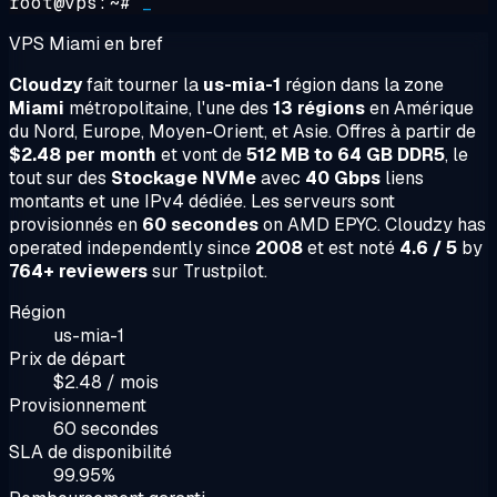
root@vps:~#
_
VPS Miami en bref
Cloudzy
fait tourner la
us-mia-1
région dans la zone
Miami
métropolitaine, l'une des
13 régions
en Amérique
du Nord, Europe, Moyen-Orient, et Asie. Offres à partir de
$2.48 per month
et vont de
512 MB to 64 GB DDR5
, le
tout sur des
Stockage NVMe
avec
40 Gbps
liens
montants et une IPv4 dédiée. Les serveurs sont
provisionnés en
60 secondes
on AMD EPYC. Cloudzy has
operated independently since
2008
et est noté
4.6 / 5
by
764+ reviewers
sur Trustpilot.
Région
us-mia-1
Prix de départ
$2.48 / mois
Provisionnement
60 secondes
SLA de disponibilité
99.95%