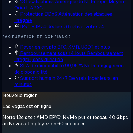
13 localisations
Amérique du N., Europe, Moyen-
Orient, APAC
Protection DDoS
Atténuation des attaques
intégrée
IPv6 + IPv4 dédiée
v6 native, votre v4
FACTURATION ET CONFIANCE
Payer en crypto
BTC, XMR, USDT et plus
Remboursement sous 14 jours
Remboursement
intégral, sans question
SLA de disponibilité 99,95 %
Notre engagement
de disponibilité
Support humain 24/7
De vrais ingénieurs, en
minutes
Nouvelle région
Las Vegas est en ligne
Notre 13e site : AMD EPYC, NVMe pur et réseau 40 Gbps
au Nevada. Déployez en 60 secondes.