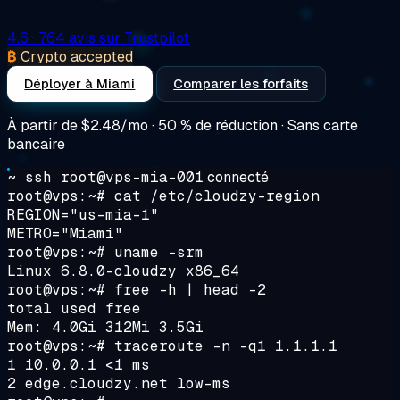
4.6
· 764 avis sur Trustpilot
₿
Crypto accepted
Déployer à Miami
Comparer les forfaits
À partir de
$2.48/mo
· 50 % de réduction · Sans carte
bancaire
~ ssh root@vps-mia-001
connecté
root@vps:~#
cat /etc/cloudzy-region
REGION="us-mia-1"
METRO="Miami"
root@vps:~#
uname -srm
Linux 6.8.0-cloudzy x86_64
root@vps:~#
free -h | head -2
total used free
Mem: 4.0Gi 312Mi 3.5Gi
root@vps:~#
traceroute -n -q1 1.1.1.1
1 10.0.0.1 <1 ms
2 edge.cloudzy.net low-ms