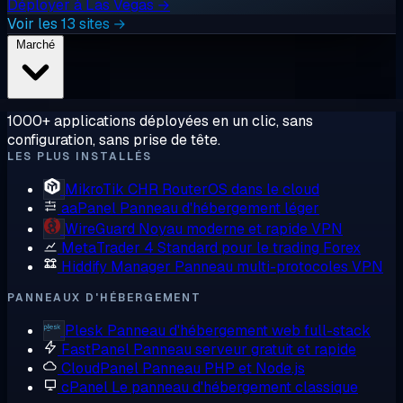
Déployer à Las Vegas →
Voir les 13 sites →
Marché
1000+ applications déployées en un clic, sans
configuration, sans prise de tête.
LES PLUS INSTALLÉS
MikroTik CHR
RouterOS dans le cloud
aaPanel
Panneau d'hébergement léger
WireGuard
Noyau moderne et rapide VPN
MetaTrader 4
Standard pour le trading Forex
Hiddify Manager
Panneau multi-protocoles VPN
PANNEAUX D'HÉBERGEMENT
Plesk
Panneau d'hébergement web full-stack
FastPanel
Panneau serveur gratuit et rapide
CloudPanel
Panneau PHP et Node.js
cPanel
Le panneau d'hébergement classique