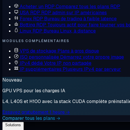
Acheter un RDP
Comparez tous les plans RDP
USA RDP
RDP admin sur IP américaines
Forex RDP
Bureau de trading à faible latence
Botting RDP
Toujours actif pour faire tourner vos b
Linux RDP
Bureau Linux, à distance
MODULES COMPLÉMENTAIRES
VPS de stockage
Plans à gros disque
ISO personnalisée
Démarrez votre propre image
IPv4 dédié
Votre IP, non partagée
IP supplémentaires
Plusieurs IPv4 par serveur
Nouveau
GPU VPS pour les charges IA
L4, L40S et H100 avec la stack CUDA complète préinstallée.
Essayez gratuitement 1 heure →
Comparer tous les plans →
Solutions