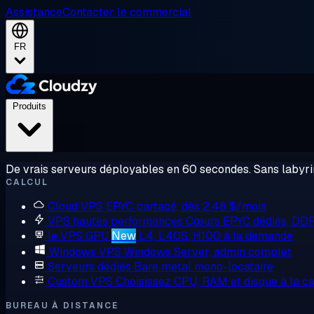
Assistance
Contacter le commercial
FR
Produits
De vrais serveurs déployables en 60 secondes. Sans labyrin
CALCUL
Cloud VPS
EPYC partagé, dès 2,48 $/mois
VPS hautes performances
Cœurs EPYC dédiés, DD
le VPS GPU
New
L4, L40S, H100 à la demande
Windows VPS
Windows Server, admin complet
Serveurs dédiés
Bare metal mono-locataire
Custom VPS
Choisissez CPU, RAM et disque à la ca
BUREAU À DISTANCE