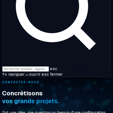
esc
↑↓
naviguer
↵
ouvrir
esc
fermer
CONTACTEZ-NOUS
Concrétisons
vos grands projets.
Got une idée, une question ou besoin d'une configuration