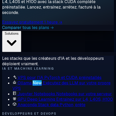
L4, L40S et H100 avec la stack CUDA complète
préinstallée. Lancez, entraînez, arrêtez, facturé à la
seconde.
Essayez gratuitement 1 heure →
Comparer tous les plans →
Solutions
Les stacks que les créateurs d'IA et les développeurs
déploient vraiment.
IA ET MACHINE LEARNING
VPS pour l'IA
PyTorch et CUDA préinstallés
Ollama
New
Exécutez des LLM sur votre propre
VPS
Jupyter Notebooks
Notebooks sur votre serveur
GPU Deep Learning
Entraînez sur L4, L40S, H100
Anaconda
Stack data Python, prête
DÉVELOPPEURS ET DEVOPS