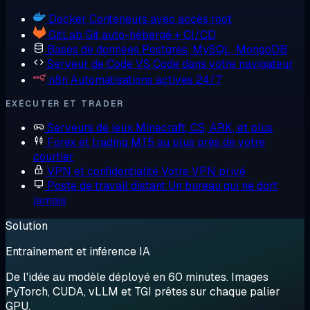
Docker
Conteneurs avec accès root
GitLab
Git auto-hébergé + CI/CD
Bases de données
Postgres, MySQL, MongoDB
Serveur de Code
VS Code dans votre navigateur
n8n
Automatisations actives 24/7
EXÉCUTER ET TRADER
Serveurs de jeux
Minecraft, CS, ARK, et plus
Forex et trading
MT5 au plus près de votre
courtier
VPN et confidentialité
Votre VPN privé
Poste de travail distant
Un bureau qui ne dort
jamais
Solution
Entraînement et inférence IA
De l'idée au modèle déployé en 60 minutes. Images
PyTorch, CUDA, vLLM et TGI prêtes sur chaque palier
GPU.