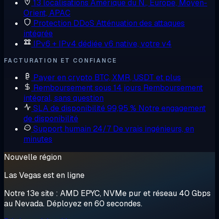
13 localisations
Amérique du N., Europe, Moyen-
Orient, APAC
Protection DDoS
Atténuation des attaques
intégrée
IPv6 + IPv4 dédiée
v6 native, votre v4
FACTURATION ET CONFIANCE
Payer en crypto
BTC, XMR, USDT et plus
Remboursement sous 14 jours
Remboursement
intégral, sans question
SLA de disponibilité 99,95 %
Notre engagement
de disponibilité
Support humain 24/7
De vrais ingénieurs, en
minutes
Nouvelle région
Las Vegas est en ligne
Notre 13e site : AMD EPYC, NVMe pur et réseau 40 Gbps
au Nevada. Déployez en 60 secondes.