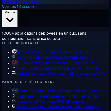
Déployer à Las Vegas →
Voir les 13 sites →
Marché
1000+ applications déployées en un clic, sans
configuration, sans prise de tête.
LES PLUS INSTALLÉS
MikroTik CHR
RouterOS dans le cloud
aaPanel
Panneau d'hébergement léger
WireGuard
Noyau moderne et rapide VPN
MetaTrader 4
Standard pour le trading Forex
Hiddify Manager
Panneau multi-protocoles VPN
PANNEAUX D'HÉBERGEMENT
Plesk
Panneau d'hébergement web full-stack
FastPanel
Panneau serveur gratuit et rapide
CloudPanel
Panneau PHP et Node.js
cPanel
Le panneau d'hébergement classique