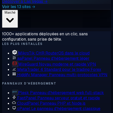
Déployer à Las Vegas →
Voir les 13 sites →
Marché
1000+ applications déployées en un clic, sans
configuration, sans prise de tête.
LES PLUS INSTALLÉS
MikroTik CHR
RouterOS dans le cloud
aaPanel
Panneau d'hébergement léger
WireGuard
Noyau moderne et rapide VPN
MetaTrader 4
Standard pour le trading Forex
Hiddify Manager
Panneau multi-protocoles VPN
PANNEAUX D'HÉBERGEMENT
Plesk
Panneau d'hébergement web full-stack
FastPanel
Panneau serveur gratuit et rapide
CloudPanel
Panneau PHP et Node.js
cPanel
Le panneau d'hébergement classique