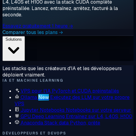
L4, L40S et H100 avec la stack CUDA complète
préinstallée. Lancez, entraînez, arrêtez, facturé à la
seconde.
Essayez gratuitement 1 heure →
Comparer tous les plans →
Solutions
Les stacks que les créateurs d'IA et les développeurs
déploient vraiment.
IA ET MACHINE LEARNING
VPS pour l'IA
PyTorch et CUDA préinstallés
Ollama
New
Exécutez des LLM sur votre propre
VPS
Jupyter Notebooks
Notebooks sur votre serveur
GPU Deep Learning
Entraînez sur L4, L40S, H100
Anaconda
Stack data Python, prête
DÉVELOPPEURS ET DEVOPS