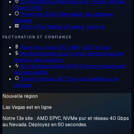
13 localisations
Amérique du N., Europe, Moyen-
Orient, APAC
Protection DDoS
Atténuation des attaques
intégrée
IPv6 + IPv4 dédiée
v6 native, votre v4
FACTURATION ET CONFIANCE
Payer en crypto
BTC, XMR, USDT et plus
Remboursement sous 14 jours
Remboursement
intégral, sans question
SLA de disponibilité 99,95 %
Notre engagement
de disponibilité
Support humain 24/7
De vrais ingénieurs, en
minutes
Nouvelle région
Las Vegas est en ligne
Notre 13e site : AMD EPYC, NVMe pur et réseau 40 Gbps
au Nevada. Déployez en 60 secondes.