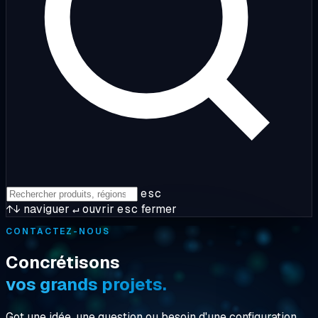
esc
↑↓
naviguer
↵
ouvrir
esc
fermer
CONTACTEZ-NOUS
Concrétisons
vos grands projets.
Got une idée, une question ou besoin d'une configuration