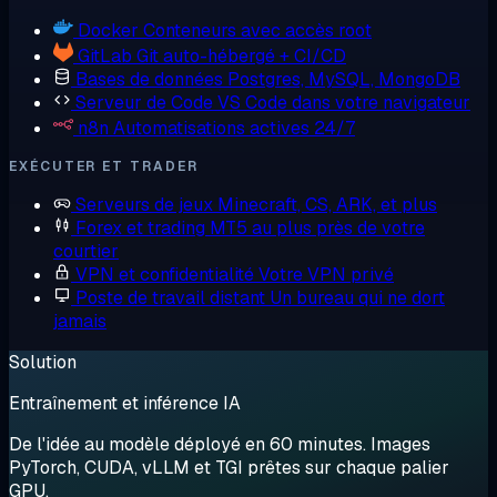
Docker
Conteneurs avec accès root
GitLab
Git auto-hébergé + CI/CD
Bases de données
Postgres, MySQL, MongoDB
Serveur de Code
VS Code dans votre navigateur
n8n
Automatisations actives 24/7
EXÉCUTER ET TRADER
Serveurs de jeux
Minecraft, CS, ARK, et plus
Forex et trading
MT5 au plus près de votre
courtier
VPN et confidentialité
Votre VPN privé
Poste de travail distant
Un bureau qui ne dort
jamais
Solution
Entraînement et inférence IA
De l'idée au modèle déployé en 60 minutes. Images
PyTorch, CUDA, vLLM et TGI prêtes sur chaque palier
GPU.