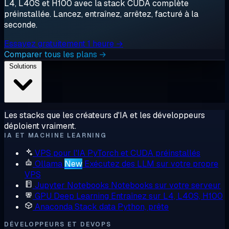
L4, L40S et H100 avec la stack CUDA complète
préinstallée. Lancez, entraînez, arrêtez, facturé à la
seconde.
Essayez gratuitement 1 heure →
Comparer tous les plans →
Solutions
Les stacks que les créateurs d'IA et les développeurs
déploient vraiment.
IA ET MACHINE LEARNING
VPS pour l'IA
PyTorch et CUDA préinstallés
Ollama
New
Exécutez des LLM sur votre propre
VPS
Jupyter Notebooks
Notebooks sur votre serveur
GPU Deep Learning
Entraînez sur L4, L40S, H100
Anaconda
Stack data Python, prête
DÉVELOPPEURS ET DEVOPS