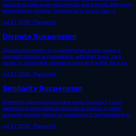
balance to keep a service running, and it works differently
depending on whether the service is hourly (pay-a
Jul 27, 2026
· Parnian R.
Dispute Suspension
Dispute suspension is triggered when a user opens a
payment dispute, a chargeback, with their bank, card
issuer, or a payment processor such as PayPal, for a pa
Jul 27, 2026
· Parnian R.
Similarity Suspension
Similarity suspension happens when Cloudzy’s fraud-
detection system flags an account as similar to other
accounts already known or suspected to be fraudulent or
Jul 27, 2026
· Parnian R.