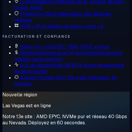
13 localisations
Amérique du N., Europe, Moyen-
Orient, APAC
Protection DDoS
Atténuation des attaques
intégrée
IPv6 + IPv4 dédiée
v6 native, votre v4
FACTURATION ET CONFIANCE
Payer en crypto
BTC, XMR, USDT et plus
Remboursement sous 14 jours
Remboursement
intégral, sans question
SLA de disponibilité 99,95 %
Notre engagement
de disponibilité
Support humain 24/7
De vrais ingénieurs, en
minutes
Nouvelle région
Las Vegas est en ligne
Notre 13e site : AMD EPYC, NVMe pur et réseau 40 Gbps
au Nevada. Déployez en 60 secondes.