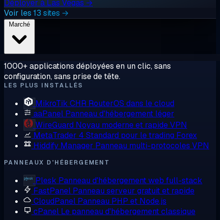
Déployer à Las Vegas →
Voir les 13 sites →
Marché
1000+ applications déployées en un clic, sans
configuration, sans prise de tête.
LES PLUS INSTALLÉS
MikroTik CHR
RouterOS dans le cloud
aaPanel
Panneau d'hébergement léger
WireGuard
Noyau moderne et rapide VPN
MetaTrader 4
Standard pour le trading Forex
Hiddify Manager
Panneau multi-protocoles VPN
PANNEAUX D'HÉBERGEMENT
Plesk
Panneau d'hébergement web full-stack
FastPanel
Panneau serveur gratuit et rapide
CloudPanel
Panneau PHP et Node.js
cPanel
Le panneau d'hébergement classique