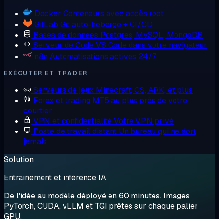
Docker
Conteneurs avec accès root
GitLab
Git auto-hébergé + CI/CD
Bases de données
Postgres, MySQL, MongoDB
Serveur de Code
VS Code dans votre navigateur
n8n
Automatisations actives 24/7
EXÉCUTER ET TRADER
Serveurs de jeux
Minecraft, CS, ARK, et plus
Forex et trading
MT5 au plus près de votre
courtier
VPN et confidentialité
Votre VPN privé
Poste de travail distant
Un bureau qui ne dort
jamais
Solution
Entraînement et inférence IA
De l'idée au modèle déployé en 60 minutes. Images
PyTorch, CUDA, vLLM et TGI prêtes sur chaque palier
GPU.