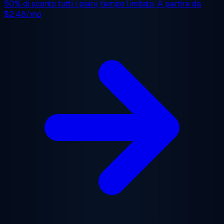
50% di sconto
tutti i piani, tempo limitato. A partire da
$2.48/mo