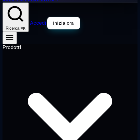
Accedi
Inizia ora
⌘K
Ricerca
Prodotti