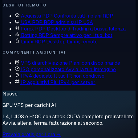
DESKTOP REMOTO
Acquista RDP
Confronta tutti i piani RDP
USA RDP
RDP admin su IP USA
Forex RDP
Desktop di trading a bassa latenza
Botting RDP
Sempre attivo per i tuoi bot
Linux RDP
Desktop Linux, remoto
COMPONENTI AGGIUNTIVI
VPS di archiviazione
Piani con disco grande
ISO personalizzato
Avvia la tua immagine
IPv4 dedicato
Il tuo IP, non condiviso
IP aggiuntivi
Più IPv4 per server
Nuovo
GPU VPS per carichi AI
L4, L40S e H100 con stack CUDA completo preinstallato.
Avvia, allena, ferma, fatturazione al secondo.
Provala gratis per 1 ora →