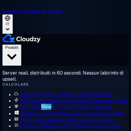
Supporto
Contatta le vendite
IT
Prodotti
Server reali, distribuiti in 60 secondi. Nessun labirinto di
upsell.
CALCOLARE
Cloud VPS
EPYC condiviso, da $2,48/mese
VPS ad alte prestazioni
Core EPYC dedicati, DDR5
GPU VPS
New
L4, L40S, H100 on demand
Windows VPS
Windows Server, admin completo
Server dedicati
Bare metal a tenant singolo
Custom VPS
Scegli CPU, RAM, disco su misura