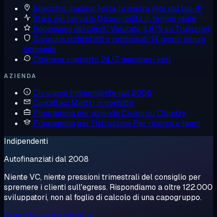
Specchio magico
Testa la nostra rete dal tuo IP
Stato del servizio
Disponibilità in tempo reale
Recensioni dei clienti
Valutato 4,6/5 su Trustpilot
Garanzia soddisfatti o rimborsati
14 giorni, senza
domande
Ottenere supporto
24/7, ingegneri veri
AZIENDA
Chi siamo
Indipendente dal 2008
Contattaci
Mettiti in contatto
Programma per aziende
Cresci su Cloudzy
Programma per l'istruzione
Per ricerca e team
Indipendenti
Autofinanziati dal 2008
Niente VC, niente pressioni trimestrali del consiglio per
spremere i clienti sull'egress. Rispondiamo a oltre 122.000
sviluppatori, non al foglio di calcolo di una capogruppo.
Scopri la nostra storia →