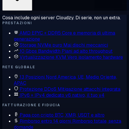
Cosa include ogni server Cloudzy. Di serie, non un extra.
PRESTAZIONI
AMD EPYC + DDR5
Core e memoria di ultima
generazione
Storage NVMe puro
Mai dischi meccanici
10 Gbps Bandwidth
Piani ad alto throughput
Virtualizzazione KVM
Vero isolamento hardware
RETE GLOBALE
13 Posizioni
Nord America, UE, Medio Oriente,
APAC
Protezione DDoS
Mitigazione attacchi integrata
IPv6 + IPv4 dedicato
v6 nativo, il tuo v4
FATTURAZIONE E FIDUCIA
Paga con cripto
BTC, XMR, USDT e altro
Rimborso entro 14 giorni
Rimborso totale, senza
domande