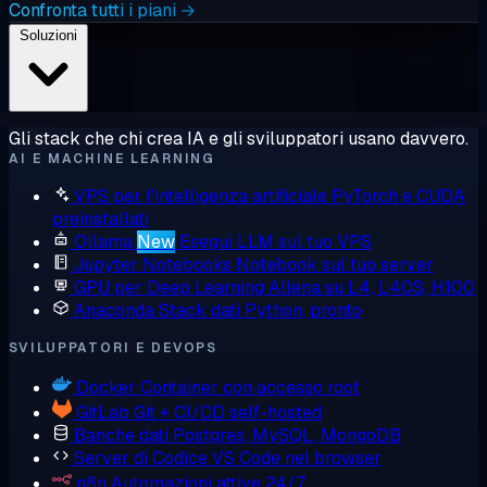
Confronta tutti i piani →
Soluzioni
Gli stack che chi crea IA e gli sviluppatori usano davvero.
AI E MACHINE LEARNING
VPS per l'intelligenza artificiale
PyTorch e CUDA
preinstallati
Ollama
New
Esegui LLM sul tuo VPS
Jupyter Notebooks
Notebook sul tuo server
GPU per Deep Learning
Allena su L4, L40S, H100
Anaconda
Stack dati Python, pronto
SVILUPPATORI E DEVOPS
Docker
Container con accesso root
GitLab
Git + CI/CD self-hosted
Banche dati
Postgres, MySQL, MongoDB
Server di Codice
VS Code nel browser
n8n
Automazioni attive 24/7