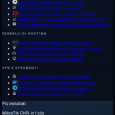
MikroTik CHR
RouterOS nel cloud
aaPanel
Pannello hosting leggero
WireGuard
Kernel VPN moderno e veloce
MetaTrader 4
Lo standard per il trading Forex
Hiddify Manager
Pannello VPN multi-protocollo
PANNELLI DI HOSTING
Plesk
Pannello hosting web full-stack
FastPanel
Pannello server gratuito e veloce
CloudPanel
Pannello PHP e Node.js
cPanel
Il pannello hosting classico
VPN E STRUMENTI
OpenVPN AS
Server VPN self-hosted
Docker
Container runtime, pronto all'uso
MTProto Proxy
Proxy nativo Telegram
BlueStacks
App Android su un VPS
Più installati
MikroTik CHR, in 1 clic