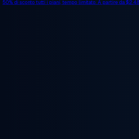
50% di sconto
tutti i piani, tempo limitato. A partire da
$2.4