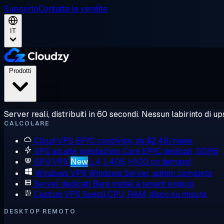
Supporto
Contatta le vendite
IT
Prodotti
Server reali, distribuiti in 60 secondi. Nessun labirinto di ups
CALCOLARE
Cloud VPS
EPYC condiviso, da $2,48/mese
VPS ad alte prestazioni
Core EPYC dedicati, DDR5
GPU VPS
New
L4, L40S, H100 on demand
Windows VPS
Windows Server, admin completo
Server dedicati
Bare metal a tenant singolo
Custom VPS
Scegli CPU, RAM, disco su misura
DESKTOP REMOTO