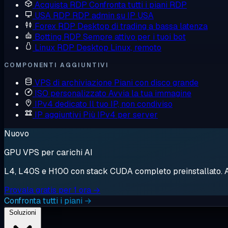
Acquista RDP
Confronta tutti i piani RDP
USA RDP
RDP admin su IP USA
Forex RDP
Desktop di trading a bassa latenza
Botting RDP
Sempre attivo per i tuoi bot
Linux RDP
Desktop Linux, remoto
COMPONENTI AGGIUNTIVI
VPS di archiviazione
Piani con disco grande
ISO personalizzato
Avvia la tua immagine
IPv4 dedicato
Il tuo IP, non condiviso
IP aggiuntivi
Più IPv4 per server
Nuovo
GPU VPS per carichi AI
L4, L40S e H100 con stack CUDA completo preinstallato. Avv
Provala gratis per 1 ora →
Confronta tutti i piani →
Soluzioni