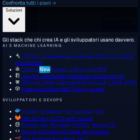
Confronta tutti i piani →
Soluzioni
Gli stack che chi crea IA e gli sviluppatori usano davvero.
AI E MACHINE LEARNING
VPS per l'intelligenza artificiale
PyTorch e CUDA
preinstallati
Ollama
New
Esegui LLM sul tuo VPS
Jupyter Notebooks
Notebook sul tuo server
GPU per Deep Learning
Allena su L4, L40S, H100
Anaconda
Stack dati Python, pronto
SVILUPPATORI E DEVOPS
Docker
Container con accesso root
GitLab
Git + CI/CD self-hosted
Banche dati
Postgres, MySQL, MongoDB
Server di Codice
VS Code nel browser
n8n
Automazioni attive 24/7