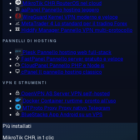
MikroTik CHR
RouterOS nel cloud
aaPanel
Pannello hosting leggero
WireGuard
Kernel VPN moderno e veloce
MetaTrader 4
Lo standard per il trading Forex
Hiddify Manager
Pannello VPN multi-protocollo
PANNELLI DI HOSTING
Plesk
Pannello hosting web full-stack
FastPanel
Pannello server gratuito e veloce
CloudPanel
Pannello PHP e Node.js
cPanel
Il pannello hosting classico
VPN E STRUMENTI
OpenVPN AS
Server VPN self-hosted
Docker
Container runtime, pronto all'uso
MTProto Proxy
Proxy nativo Telegram
BlueStacks
App Android su un VPS
Più installati
MikroTik CHR, in 1 clic