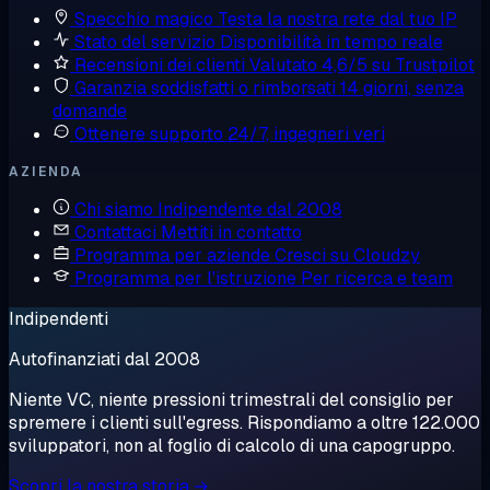
Specchio magico
Testa la nostra rete dal tuo IP
Stato del servizio
Disponibilità in tempo reale
Recensioni dei clienti
Valutato 4,6/5 su Trustpilot
Garanzia soddisfatti o rimborsati
14 giorni, senza
domande
Ottenere supporto
24/7, ingegneri veri
AZIENDA
Chi siamo
Indipendente dal 2008
Contattaci
Mettiti in contatto
Programma per aziende
Cresci su Cloudzy
Programma per l'istruzione
Per ricerca e team
Indipendenti
Autofinanziati dal 2008
Niente VC, niente pressioni trimestrali del consiglio per
spremere i clienti sull'egress. Rispondiamo a oltre 122.000
sviluppatori, non al foglio di calcolo di una capogruppo.
Scopri la nostra storia →