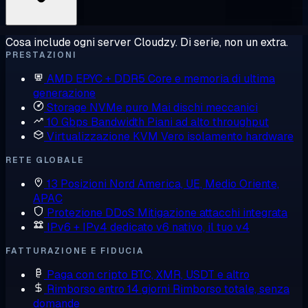
Cosa include ogni server Cloudzy. Di serie, non un extra.
PRESTAZIONI
AMD EPYC + DDR5
Core e memoria di ultima
generazione
Storage NVMe puro
Mai dischi meccanici
10 Gbps Bandwidth
Piani ad alto throughput
Virtualizzazione KVM
Vero isolamento hardware
RETE GLOBALE
13 Posizioni
Nord America, UE, Medio Oriente,
APAC
Protezione DDoS
Mitigazione attacchi integrata
IPv6 + IPv4 dedicato
v6 nativo, il tuo v4
FATTURAZIONE E FIDUCIA
Paga con cripto
BTC, XMR, USDT e altro
Rimborso entro 14 giorni
Rimborso totale, senza
domande