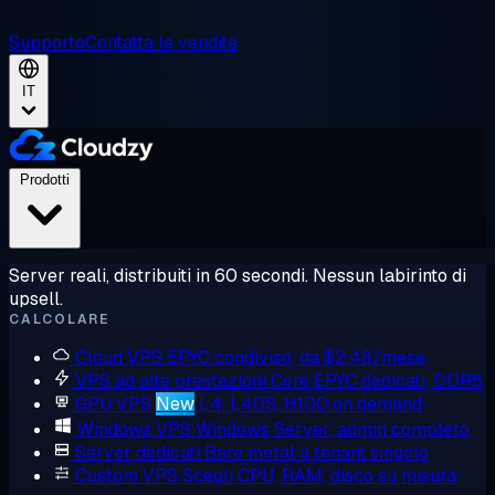
Supporto
Contatta le vendite
IT
Prodotti
Server reali, distribuiti in 60 secondi. Nessun labirinto di
upsell.
CALCOLARE
Cloud VPS
EPYC condiviso, da $2,48/mese
VPS ad alte prestazioni
Core EPYC dedicati, DDR5
GPU VPS
New
L4, L40S, H100 on demand
Windows VPS
Windows Server, admin completo
Server dedicati
Bare metal a tenant singolo
Custom VPS
Scegli CPU, RAM, disco su misura