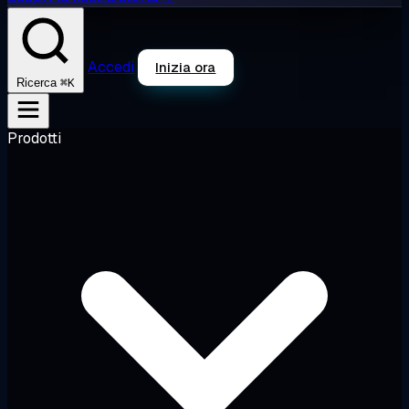
Accedi
Inizia ora
⌘K
Ricerca
Prodotti