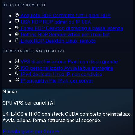
DESKTOP REMOTO
Acquista RDP
Confronta tutti i piani RDP
USA RDP
RDP admin su IP USA
Forex RDP
Desktop di trading a bassa latenza
Botting RDP
Sempre attivo per i tuoi bot
Linux RDP
Desktop Linux, remoto
COMPONENTI AGGIUNTIVI
VPS di archiviazione
Piani con disco grande
ISO personalizzato
Avvia la tua immagine
IPv4 dedicato
Il tuo IP, non condiviso
IP aggiuntivi
Più IPv4 per server
Nuovo
GPU VPS per carichi AI
L4, L40S e H100 con stack CUDA completo preinstallato.
Avvia, allena, ferma, fatturazione al secondo.
Provala gratis per 1 ora →