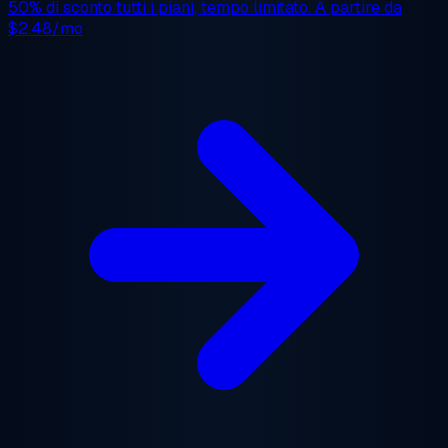
50% di sconto
tutti i piani, tempo limitato. A partire da
$2.48/mo