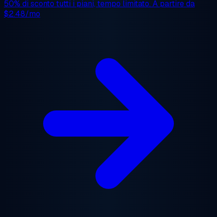
50% di sconto
tutti i piani, tempo limitato. A partire da
$2.48/mo