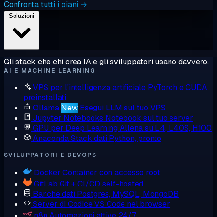
Confronta tutti i piani →
Soluzioni
Gli stack che chi crea IA e gli sviluppatori usano davvero.
AI E MACHINE LEARNING
VPS per l'intelligenza artificiale
PyTorch e CUDA
preinstallati
Ollama
New
Esegui LLM sul tuo VPS
Jupyter Notebooks
Notebook sul tuo server
GPU per Deep Learning
Allena su L4, L40S, H100
Anaconda
Stack dati Python, pronto
SVILUPPATORI E DEVOPS
Docker
Container con accesso root
GitLab
Git + CI/CD self-hosted
Banche dati
Postgres, MySQL, MongoDB
Server di Codice
VS Code nel browser
n8n
Automazioni attive 24/7