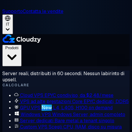
Supporto
Contatta le vendite
IT
Prodotti
Server reali, distribuiti in 60 secondi. Nessun labirinto di
upsell.
CALCOLARE
Cloud VPS
EPYC condiviso, da $2,48/mese
VPS ad alte prestazioni
Core EPYC dedicati, DDR5
GPU VPS
New
L4, L40S, H100 on demand
Windows VPS
Windows Server, admin completo
Server dedicati
Bare metal a tenant singolo
Custom VPS
Scegli CPU, RAM, disco su misura