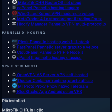
MikroTik CHR
RouterOS nel cloud
aaPanel
Pannello hosting leggero
WireGuard
Kernel VPN moderno e veloce
MetaTrader 4
Lo standard per il trading Forex
Hiddify Manager
Pannello VPN multi-protocollo
PANNELLI DI HOSTING
Plesk
Pannello hosting web full-stack
FastPanel
Pannello server gratuito e veloce
CloudPanel
Pannello PHP e Node.js
cPanel
Il pannello hosting classico
VPN E STRUMENTI
OpenVPN AS
Server VPN self-hosted
Docker
Container runtime, pronto all'uso
MTProto Proxy
Proxy nativo Telegram
BlueStacks
App Android su un VPS
Più installati
MikroTik CHR, in 1 clic