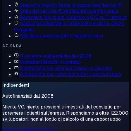
Specchio magico
Testa la nostra rete dal tuo IP
Stato del servizio
Disponibilità in tempo reale
Recensioni dei clienti
Valutato 4,6/5 su Trustpilot
Garanzia soddisfatti o rimborsati
14 giorni, senza
domande
Ottenere supporto
24/7, ingegneri veri
AZIENDA
Chi siamo
Indipendente dal 2008
Contattaci
Mettiti in contatto
Programma per aziende
Cresci su Cloudzy
Programma per l'istruzione
Per ricerca e team
Indipendenti
Autofinanziati dal 2008
Niente VC, niente pressioni trimestrali del consiglio per
spremere i clienti sull'egress. Rispondiamo a oltre 122.000
sviluppatori, non al foglio di calcolo di una capogruppo.
Scopri la nostra storia →