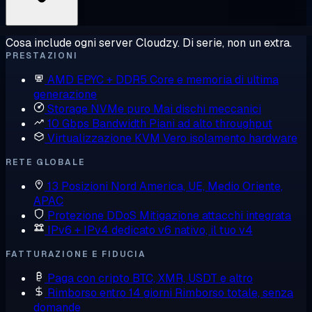
Cosa include ogni server Cloudzy. Di serie, non un extra.
PRESTAZIONI
AMD EPYC + DDR5
Core e memoria di ultima
generazione
Storage NVMe puro
Mai dischi meccanici
10 Gbps Bandwidth
Piani ad alto throughput
Virtualizzazione KVM
Vero isolamento hardware
RETE GLOBALE
13 Posizioni
Nord America, UE, Medio Oriente,
APAC
Protezione DDoS
Mitigazione attacchi integrata
IPv6 + IPv4 dedicato
v6 nativo, il tuo v4
FATTURAZIONE E FIDUCIA
Paga con cripto
BTC, XMR, USDT e altro
Rimborso entro 14 giorni
Rimborso totale, senza
domande