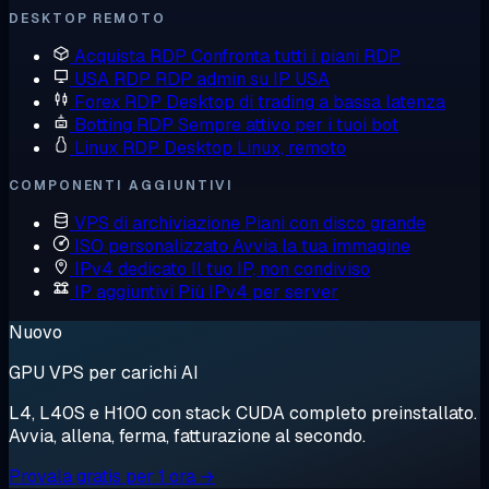
DESKTOP REMOTO
Acquista RDP
Confronta tutti i piani RDP
USA RDP
RDP admin su IP USA
Forex RDP
Desktop di trading a bassa latenza
Botting RDP
Sempre attivo per i tuoi bot
Linux RDP
Desktop Linux, remoto
COMPONENTI AGGIUNTIVI
VPS di archiviazione
Piani con disco grande
ISO personalizzato
Avvia la tua immagine
IPv4 dedicato
Il tuo IP, non condiviso
IP aggiuntivi
Più IPv4 per server
Nuovo
GPU VPS per carichi AI
L4, L40S e H100 con stack CUDA completo preinstallato.
Avvia, allena, ferma, fatturazione al secondo.
Provala gratis per 1 ora →