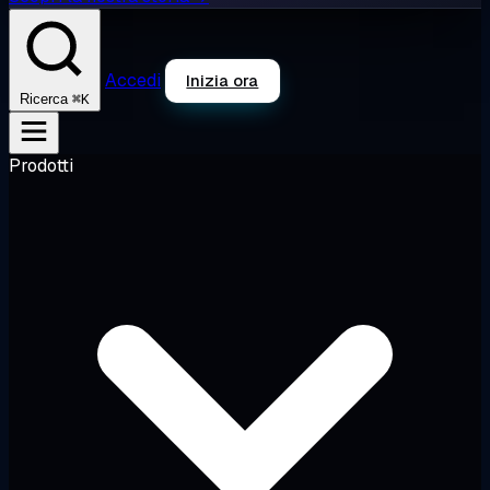
Accedi
Inizia ora
⌘K
Ricerca
Prodotti