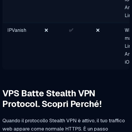
And
Lin
IPVanish
❌
✅
❌
Wi
ma
Lin
And
iO
VPS Batte Stealth VPN
Protocol. Scopri Perché!
Quando il protocollo Stealth VPN è attivo, il tuo traffico
web appare come normale HTTPS. È un passo