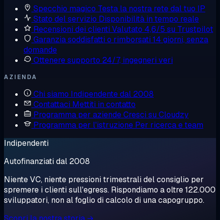
Specchio magico
Testa la nostra rete dal tuo IP
Stato del servizio
Disponibilità in tempo reale
Recensioni dei clienti
Valutato 4,6/5 su Trustpilot
Garanzia soddisfatti o rimborsati
14 giorni, senza
domande
Ottenere supporto
24/7, ingegneri veri
AZIENDA
Chi siamo
Indipendente dal 2008
Contattaci
Mettiti in contatto
Programma per aziende
Cresci su Cloudzy
Programma per l'istruzione
Per ricerca e team
Indipendenti
Autofinanziati dal 2008
Niente VC, niente pressioni trimestrali del consiglio per
spremere i clienti sull'egress. Rispondiamo a oltre 122.000
sviluppatori, non al foglio di calcolo di una capogruppo.
Scopri la nostra storia →