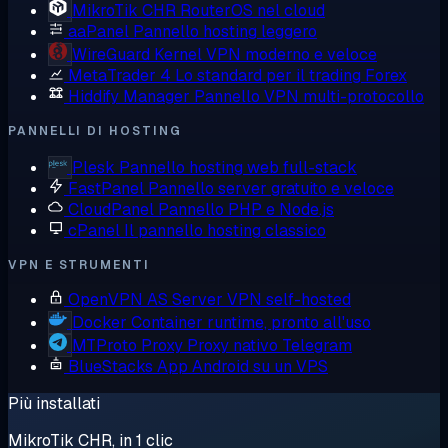
MikroTik CHR
RouterOS nel cloud
aaPanel
Pannello hosting leggero
WireGuard
Kernel VPN moderno e veloce
MetaTrader 4
Lo standard per il trading Forex
Hiddify Manager
Pannello VPN multi-protocollo
PANNELLI DI HOSTING
Plesk
Pannello hosting web full-stack
FastPanel
Pannello server gratuito e veloce
CloudPanel
Pannello PHP e Node.js
cPanel
Il pannello hosting classico
VPN E STRUMENTI
OpenVPN AS
Server VPN self-hosted
Docker
Container runtime, pronto all'uso
MTProto Proxy
Proxy nativo Telegram
BlueStacks
App Android su un VPS
Più installati
MikroTik CHR, in 1 clic