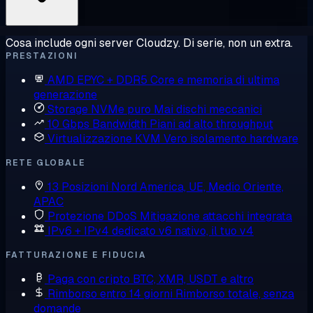
Cosa include ogni server Cloudzy. Di serie, non un extra.
PRESTAZIONI
AMD EPYC + DDR5
Core e memoria di ultima
generazione
Storage NVMe puro
Mai dischi meccanici
10 Gbps Bandwidth
Piani ad alto throughput
Virtualizzazione KVM
Vero isolamento hardware
RETE GLOBALE
13 Posizioni
Nord America, UE, Medio Oriente,
APAC
Protezione DDoS
Mitigazione attacchi integrata
IPv6 + IPv4 dedicato
v6 nativo, il tuo v4
FATTURAZIONE E FIDUCIA
Paga con cripto
BTC, XMR, USDT e altro
Rimborso entro 14 giorni
Rimborso totale, senza
domande