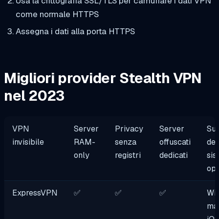
Usa la crittografia SSL/TLS per camuffare i dati VPN
come normale HTTPS
Assegna i dati alla porta HTTPS
Migliori provider Stealth VPN
nel 2023
VPN
Server
Privacy
Server
Su
invisibile
RAM-
senza
offuscati
del
only
registri
dedicati
sis
ope
ExpressVPN
✅
✅
✅
Wi
ma