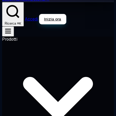
Accedi
Inizia ora
⌘K
Ricerca
Prodotti