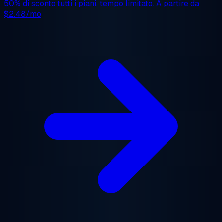
50% di sconto
tutti i piani, tempo limitato. A partire da
$2.48/mo