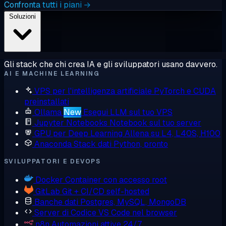
Confronta tutti i piani →
Soluzioni
Gli stack che chi crea IA e gli sviluppatori usano davvero.
AI E MACHINE LEARNING
VPS per l'intelligenza artificiale
PyTorch e CUDA
preinstallati
Ollama
New
Esegui LLM sul tuo VPS
Jupyter Notebooks
Notebook sul tuo server
GPU per Deep Learning
Allena su L4, L40S, H100
Anaconda
Stack dati Python, pronto
SVILUPPATORI E DEVOPS
Docker
Container con accesso root
GitLab
Git + CI/CD self-hosted
Banche dati
Postgres, MySQL, MongoDB
Server di Codice
VS Code nel browser
n8n
Automazioni attive 24/7