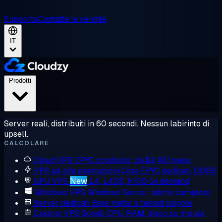
Supporto
Contatta le vendite
IT
Prodotti
Server reali, distribuiti in 60 secondi. Nessun labirinto di
upsell.
CALCOLARE
Cloud VPS
EPYC condiviso, da $2,48/mese
VPS ad alte prestazioni
Core EPYC dedicati, DDR5
GPU VPS
New
L4, L40S, H100 on demand
Windows VPS
Windows Server, admin completo
Server dedicati
Bare metal a tenant singolo
Custom VPS
Scegli CPU, RAM, disco su misura