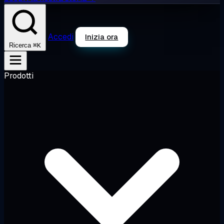
Accedi
Inizia ora
⌘K
Ricerca
Prodotti