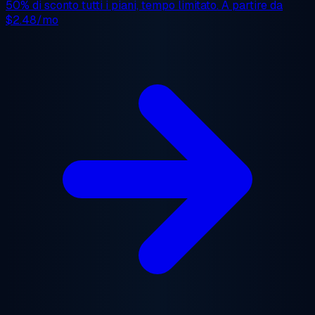
50% di sconto
tutti i piani, tempo limitato. A partire da
$2.48/mo