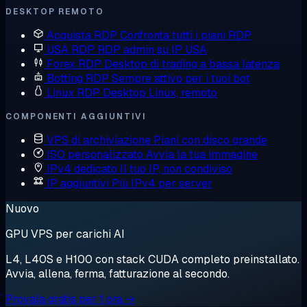
DESKTOP REMOTO
Acquista RDP
Confronta tutti i piani RDP
USA RDP
RDP admin su IP USA
Forex RDP
Desktop di trading a bassa latenza
Botting RDP
Sempre attivo per i tuoi bot
Linux RDP
Desktop Linux, remoto
COMPONENTI AGGIUNTIVI
VPS di archiviazione
Piani con disco grande
ISO personalizzato
Avvia la tua immagine
IPv4 dedicato
Il tuo IP, non condiviso
IP aggiuntivi
Più IPv4 per server
Nuovo
GPU VPS per carichi AI
L4, L40S e H100 con stack CUDA completo preinstallato.
Avvia, allena, ferma, fatturazione al secondo.
Provala gratis per 1 ora →