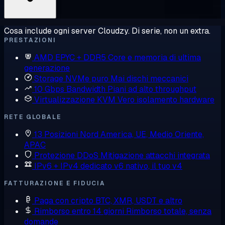
Cosa include ogni server Cloudzy. Di serie, non un extra.
PRESTAZIONI
AMD EPYC + DDR5
Core e memoria di ultima
generazione
Storage NVMe puro
Mai dischi meccanici
10 Gbps Bandwidth
Piani ad alto throughput
Virtualizzazione KVM
Vero isolamento hardware
RETE GLOBALE
13 Posizioni
Nord America, UE, Medio Oriente,
APAC
Protezione DDoS
Mitigazione attacchi integrata
IPv6 + IPv4 dedicato
v6 nativo, il tuo v4
FATTURAZIONE E FIDUCIA
Paga con cripto
BTC, XMR, USDT e altro
Rimborso entro 14 giorni
Rimborso totale, senza
domande