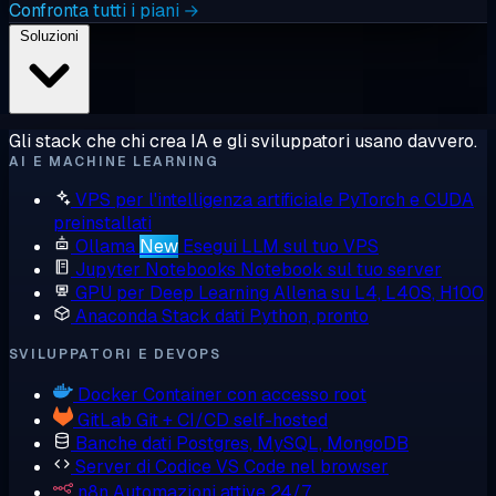
Confronta tutti i piani →
Soluzioni
Gli stack che chi crea IA e gli sviluppatori usano davvero.
AI E MACHINE LEARNING
VPS per l'intelligenza artificiale
PyTorch e CUDA
preinstallati
Ollama
New
Esegui LLM sul tuo VPS
Jupyter Notebooks
Notebook sul tuo server
GPU per Deep Learning
Allena su L4, L40S, H100
Anaconda
Stack dati Python, pronto
SVILUPPATORI E DEVOPS
Docker
Container con accesso root
GitLab
Git + CI/CD self-hosted
Banche dati
Postgres, MySQL, MongoDB
Server di Codice
VS Code nel browser
n8n
Automazioni attive 24/7