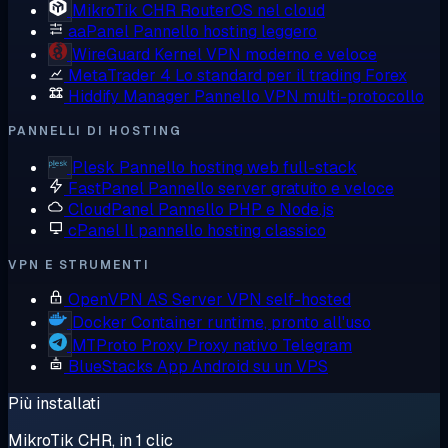
MikroTik CHR
RouterOS nel cloud
aaPanel
Pannello hosting leggero
WireGuard
Kernel VPN moderno e veloce
MetaTrader 4
Lo standard per il trading Forex
Hiddify Manager
Pannello VPN multi-protocollo
PANNELLI DI HOSTING
Plesk
Pannello hosting web full-stack
FastPanel
Pannello server gratuito e veloce
CloudPanel
Pannello PHP e Node.js
cPanel
Il pannello hosting classico
VPN E STRUMENTI
OpenVPN AS
Server VPN self-hosted
Docker
Container runtime, pronto all'uso
MTProto Proxy
Proxy nativo Telegram
BlueStacks
App Android su un VPS
Più installati
MikroTik CHR, in 1 clic