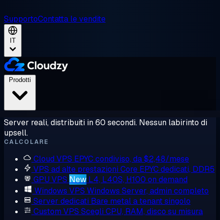
Supporto
Contatta le vendite
IT
Prodotti
Server reali, distribuiti in 60 secondi. Nessun labirinto di
upsell.
CALCOLARE
Cloud VPS
EPYC condiviso, da $2,48/mese
VPS ad alte prestazioni
Core EPYC dedicati, DDR5
GPU VPS
New
L4, L40S, H100 on demand
Windows VPS
Windows Server, admin completo
Server dedicati
Bare metal a tenant singolo
Custom VPS
Scegli CPU, RAM, disco su misura