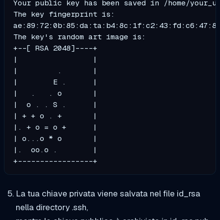
Your public key has been saved in /home/your_us
The key fingerprint is:

ae:89:72:0b:85:da:ta:b4:8c:1f:c2:43:fd:c6:47:8
The key's random art image is:

+--[ RSA 2048]----+

|                 |

|         .       |

|        E .      |

|   .   . o       |

|  o . . S .      |

| + + o . +       |

|. + o = o +      |

| o...o * o       |

|.  oo.o .        |

+-----------------+
La tua chiave privata viene salvata nel file id_rsa
nella directory .ssh,