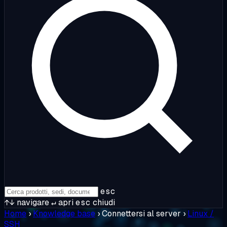
esc
↑↓
navigare
↵
apri
esc
chiudi
Home
›
Knowledge base
›
Connettersi al server
›
Linux /
SSH