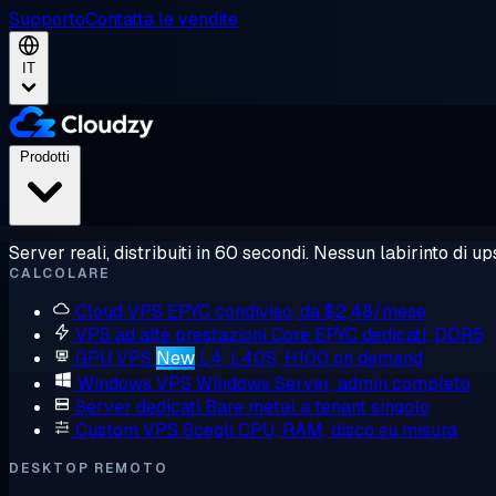
Supporto
Contatta le vendite
IT
Prodotti
Server reali, distribuiti in 60 secondi. Nessun labirinto di ups
CALCOLARE
Cloud VPS
EPYC condiviso, da $2,48/mese
VPS ad alte prestazioni
Core EPYC dedicati, DDR5
GPU VPS
New
L4, L40S, H100 on demand
Windows VPS
Windows Server, admin completo
Server dedicati
Bare metal a tenant singolo
Custom VPS
Scegli CPU, RAM, disco su misura
DESKTOP REMOTO