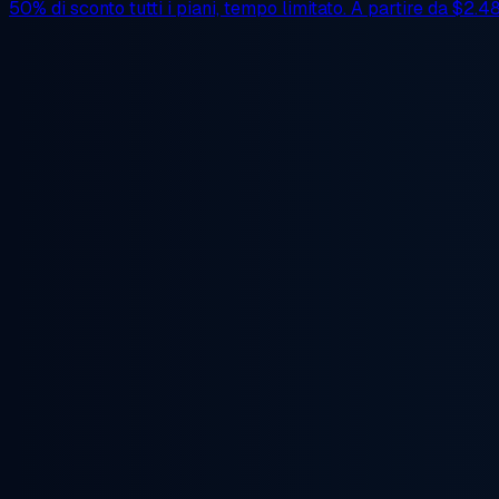
50% di sconto
tutti i piani, tempo limitato. A partire da
$2.4