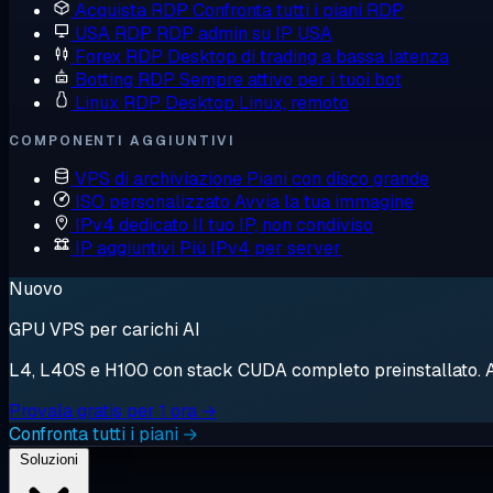
Acquista RDP
Confronta tutti i piani RDP
USA RDP
RDP admin su IP USA
Forex RDP
Desktop di trading a bassa latenza
Botting RDP
Sempre attivo per i tuoi bot
Linux RDP
Desktop Linux, remoto
COMPONENTI AGGIUNTIVI
VPS di archiviazione
Piani con disco grande
ISO personalizzato
Avvia la tua immagine
IPv4 dedicato
Il tuo IP, non condiviso
IP aggiuntivi
Più IPv4 per server
Nuovo
GPU VPS per carichi AI
L4, L40S e H100 con stack CUDA completo preinstallato. Avv
Provala gratis per 1 ora →
Confronta tutti i piani →
Soluzioni