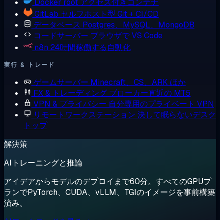
Docker
root アクセス付きコンテナ
GitLab
セルフホスト型 Git + CI/CD
データベース
Postgres、MySQL、MongoDB
コードサーバー
ブラウザで VS Code
n8n
24時間稼働する自動化
実行 & トレード
ゲームサーバー
Minecraft、CS、ARK ほか
FX & トレーディング
ブローカー直近の MT5
VPN & プライバシー
自分専用のプライベート VPN
リモートワークステーション
決して眠らないデスク
トップ
解決策
AIトレーニングと推論
アイデアからモデルのデプロイまで60分。すべてのGPUプ
ランでPyTorch、CUDA、vLLM、TGIのイメージを事前構築
済み。