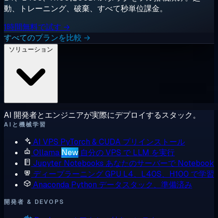
動、トレーニング、破棄、すべて秒単位課金。
1時間無料で試す →
すべてのプランを比較 →
ソリューション
AI 開発者とエンジニアが実際にデプロイするスタック。
AIと機械学習
AI VPS
PyTorch & CUDA プリインストール
Ollama
New
自分の VPS で LLM を実行
Jupyter Notebooks
あなたのサーバーで Notebook
ディープラーニング GPU
L4、L40S、H100 で学習
Anaconda
Python データスタック、準備済み
開発者 & DEVOPS