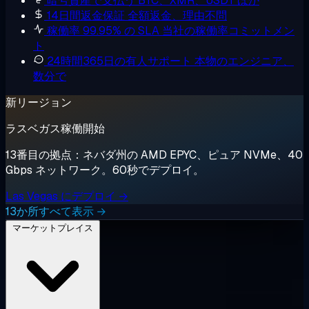
暗号資産で支払う
BTC、XMR、USDT ほか
14日間返金保証
全額返金、理由不問
稼働率 99.95% の SLA
当社の稼働率コミットメン
ト
24時間365日の有人サポート
本物のエンジニア、
数分で
新リージョン
ラスベガス稼働開始
13番目の拠点：ネバダ州の AMD EPYC、ピュア NVMe、40
Gbps ネットワーク。60秒でデプロイ。
Las Vegas にデプロイ →
13か所すべて表示 →
マーケットプレイス