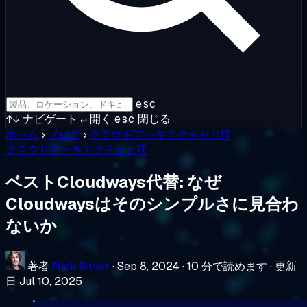
esc
↑↓
ナビゲート
↵
開く
esc
閉じる
ホーム
›
ブログ
›
クラウドアーキテクチャとIT
クラウドアーキテクチャとIT
ベストCloudways代替: なぜ
Cloudwaysはそのシンプルさに見合わ
ないか
著者
Nick Silver
·
Sep 8, 2024
·
10 分で読めます
·
更新
日 Jul 10, 2025