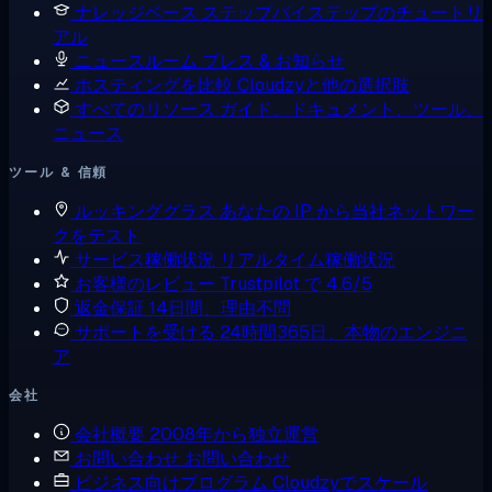
ナレッジベース
ステップバイステップのチュートリ
アル
ニュースルーム
プレス & お知らせ
ホスティングを比較
Cloudzyと他の選択肢
すべてのリソース
ガイド、ドキュメント、ツール、
ニュース
ツール & 信頼
ルッキンググラス
あなたの IP から当社ネットワー
クをテスト
サービス稼働状況
リアルタイム稼働状況
お客様のレビュー
Trustpilot で 4.6/5
返金保証
14日間、理由不問
サポートを受ける
24時間365日、本物のエンジニ
ア
会社
会社概要
2008年から独立運営
お問い合わせ
お問い合わせ
ビジネス向けプログラム
Cloudzyでスケール