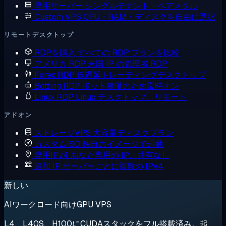
専用サーバー
シングルテナント・ベアメタル
Custom VPS
CPU・RAM・ディスクを自由に選択
リモートデスクトップ
RDPを購入
すべての RDP プランを比較
アメリカ RDP
米国 IP の管理者 RDP
Forex RDP
低遅延トレーディングデスクトップ
Botting RDP
ボット稼働のため常時オン
Linux RDP
Linux デスクトップ、リモート
アドオン
ストレージVPS
大容量ディスクプラン
カスタムISO
独自のイメージで起動
専用IPv4
あなた専用の IP、共有なし
追加 IP
サーバーごとに複数の IPv4
新しい
AIワークロード向けGPU VPS
L4、L40S、H100にCUDAスタックをフル搭載済み。起