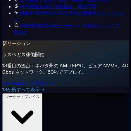
暗号資産で支払う
BTC、XMR、USDT ほか
14日間返金保証
全額返金、理由不問
稼働率 99.95% の SLA
当社の稼働率コミットメン
ト
24時間365日の有人サポート
本物のエンジニア、
数分で
新リージョン
ラスベガス稼働開始
13番目の拠点：ネバダ州の AMD EPYC、ピュア NVMe、40
Gbps ネットワーク。60秒でデプロイ。
Las Vegas にデプロイ →
13か所すべて表示 →
マーケットプレイス