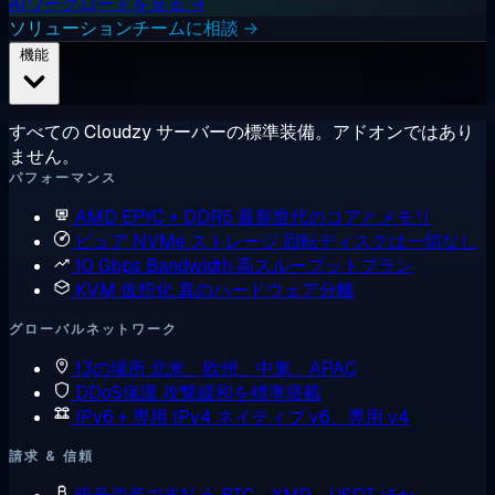
AIワークロードを見る →
ソリューションチームに相談 →
機能
すべての Cloudzy サーバーの標準装備。アドオンではあり
ません。
パフォーマンス
AMD EPYC + DDR5
最新世代のコアとメモリ
ピュア NVMe ストレージ
回転ディスクは一切なし
10 Gbps Bandwidth
高スループットプラン
KVM 仮想化
真のハードウェア分離
グローバルネットワーク
13の場所
北米、欧州、中東、APAC
DDoS保護
攻撃緩和を標準搭載
IPv6 + 専用 IPv4
ネイティブ v6、専用 v4
請求 & 信頼