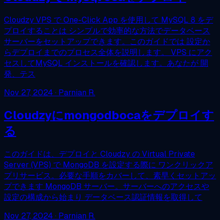
Cloudzy VPS で One-Click App を使用して MySQL 8 をデ
プロイすることは シンプルで効率的な方法でデータベース
サーバーをセットアップできます。このガイドでは 設定か
らデプロイまでのプロセス全体を説明します。 VPS にアク
セスしてMySQL インストールを確認します。あなたが 開
発、テス
Nov 27, 2024
· Parnian R.
Cloudzyにmongodbocaをデプロイす
る
このガイドは、デプロイと Cloudzy の Virtual Private
Server (VPS) で MongoDB を設定する際に ワンクリックア
プリサービス。必要な手順をカバーして、素早くセットアッ
プできます MongoDB サーバー。サーバーへのアクセスや
設定の構成から始まり データベース認証情報を取得して
Nov 27, 2024
· Parnian R.