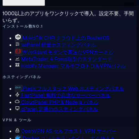
1000以上のアプリをワンクリックで導入。設定不要、手間
いらず。
インストール数NO.1
MikroTik CHR
クラウド上の RouterOS
aaPanel
軽量ホスティングパネル
WireGuard
モダンで高速なVPNカーネル
MetaTrader 4
Forex取引のスタンダード
Hiddify Manager
マルチプロトコルVPNパネル
ホスティングパネル
Plesk
フルスタック Web ホスティングパネル
FastPanel
無料で高速なサーバーパネル
CloudPanel
PHP & Node.js パネル
cPanel
定番のホスティングパネル
VPN & ツール
OpenVPN AS
セルフホスト VPN サーバー
Docker
コンテナランタイム、すぐ使える