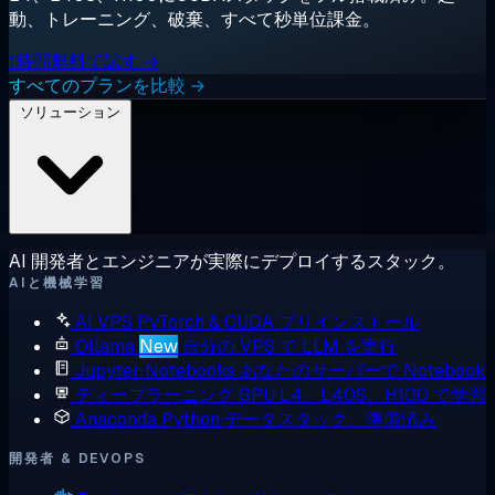
動、トレーニング、破棄、すべて秒単位課金。
1時間無料で試す →
すべてのプランを比較 →
ソリューション
AI 開発者とエンジニアが実際にデプロイするスタック。
AIと機械学習
AI VPS
PyTorch & CUDA プリインストール
Ollama
New
自分の VPS で LLM を実行
Jupyter Notebooks
あなたのサーバーで Notebook
ディープラーニング GPU
L4、L40S、H100 で学習
Anaconda
Python データスタック、準備済み
開発者 & DEVOPS