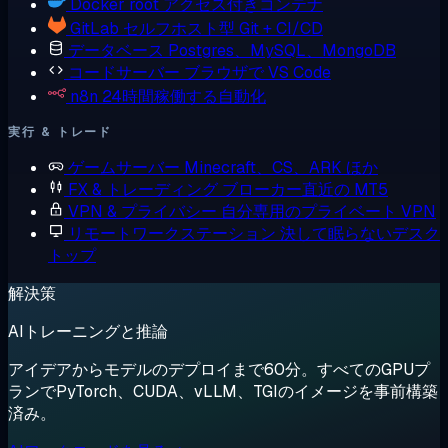
Docker
root アクセス付きコンテナ
GitLab
セルフホスト型 Git + CI/CD
データベース
Postgres、MySQL、MongoDB
コードサーバー
ブラウザで VS Code
n8n
24時間稼働する自動化
実行 & トレード
ゲームサーバー
Minecraft、CS、ARK ほか
FX & トレーディング
ブローカー直近の MT5
VPN & プライバシー
自分専用のプライベート VPN
リモートワークステーション
決して眠らないデスク
トップ
解決策
AIトレーニングと推論
アイデアからモデルのデプロイまで60分。すべてのGPUプ
ランでPyTorch、CUDA、vLLM、TGIのイメージを事前構築
済み。