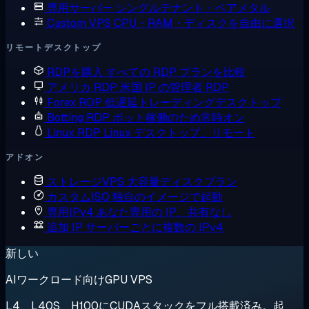
専用サーバー
シングルテナント・ベアメタル
Custom VPS
CPU・RAM・ディスクを自由に選択
リモートデスクトップ
RDPを購入
すべての RDP プランを比較
アメリカ RDP
米国 IP の管理者 RDP
Forex RDP
低遅延トレーディングデスクトップ
Botting RDP
ボット稼働のため常時オン
Linux RDP
Linux デスクトップ、リモート
アドオン
ストレージVPS
大容量ディスクプラン
カスタムISO
独自のイメージで起動
専用IPv4
あなた専用の IP、共有なし
追加 IP
サーバーごとに複数の IPv4
新しい
AIワークロード向けGPU VPS
L4、L40S、H100にCUDAスタックをフル搭載済み。起