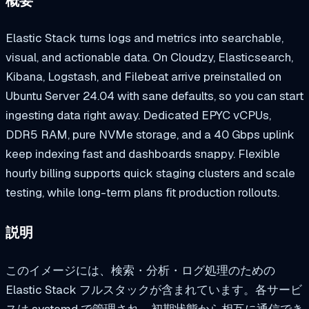
概要
Elastic Stack turns logs and metrics into searchable,
visual, and actionable data. On Cloudzy, Elasticsearch,
Kibana, Logstash, and Filebeat arrive preinstalled on
Ubuntu Server 24.04 with sane defaults, so you can start
ingesting data right away. Dedicated EPYC vCPUs,
DDR5 RAM, pure NVMe storage, and a 40 Gbps uplink
keep indexing fast and dashboards snappy. Flexible
hourly billing supports quick staging clusters and scale
testing, while long-term plans fit production rollouts.
説明
このイメージには、検索・分析・ログ処理のための
Elastic Stack フルスタックが含まれています。各サービ