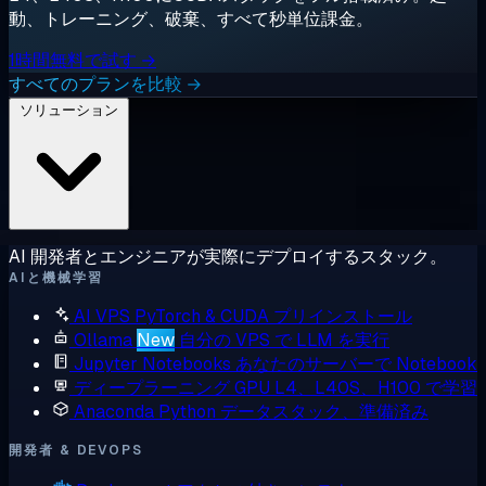
動、トレーニング、破棄、すべて秒単位課金。
1時間無料で試す →
すべてのプランを比較 →
ソリューション
AI 開発者とエンジニアが実際にデプロイするスタック。
AIと機械学習
AI VPS
PyTorch & CUDA プリインストール
Ollama
New
自分の VPS で LLM を実行
Jupyter Notebooks
あなたのサーバーで Notebook
ディープラーニング GPU
L4、L40S、H100 で学習
Anaconda
Python データスタック、準備済み
開発者 & DEVOPS