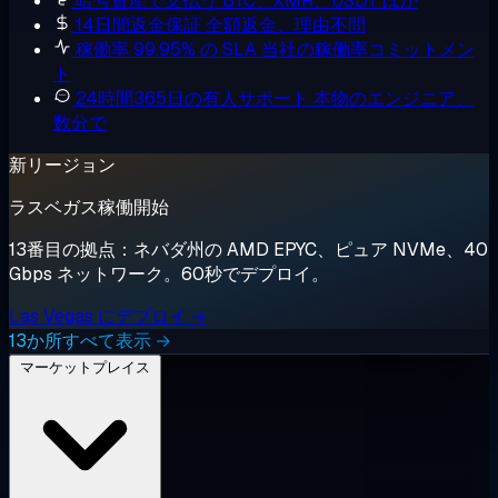
暗号資産で支払う
BTC、XMR、USDT ほか
14日間返金保証
全額返金、理由不問
稼働率 99.95% の SLA
当社の稼働率コミットメン
ト
24時間365日の有人サポート
本物のエンジニア、
数分で
新リージョン
ラスベガス稼働開始
13番目の拠点：ネバダ州の AMD EPYC、ピュア NVMe、40
Gbps ネットワーク。60秒でデプロイ。
Las Vegas にデプロイ →
13か所すべて表示 →
マーケットプレイス