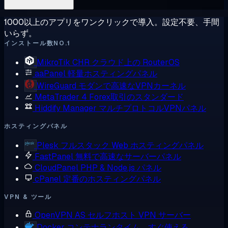
1000以上のアプリをワンクリックで導入。設定不要、手間
いらず。
インストール数NO.1
MikroTik CHR
クラウド上の RouterOS
aaPanel
軽量ホスティングパネル
WireGuard
モダンで高速なVPNカーネル
MetaTrader 4
Forex取引のスタンダード
Hiddify Manager
マルチプロトコルVPNパネル
ホスティングパネル
Plesk
フルスタック Web ホスティングパネル
FastPanel
無料で高速なサーバーパネル
CloudPanel
PHP & Node.js パネル
cPanel
定番のホスティングパネル
VPN & ツール
OpenVPN AS
セルフホスト VPN サーバー
Docker
コンテナランタイム、すぐ使える