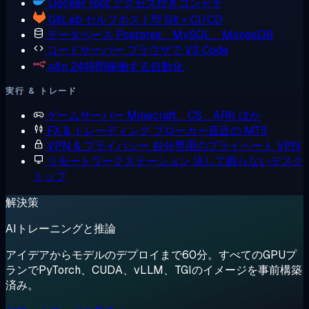
Docker
root アクセス付きコンテナ
GitLab
セルフホスト型 Git + CI/CD
データベース
Postgres、MySQL、MongoDB
コードサーバー
ブラウザで VS Code
n8n
24時間稼働する自動化
実行 & トレード
ゲームサーバー
Minecraft、CS、ARK ほか
FX & トレーディング
ブローカー直近の MT5
VPN & プライバシー
自分専用のプライベート VPN
リモートワークステーション
決して眠らないデスク
トップ
解決策
AIトレーニングと推論
アイデアからモデルのデプロイまで60分。すべてのGPUプ
ランでPyTorch、CUDA、vLLM、TGIのイメージを事前構築
済み。