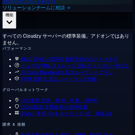
AIワークロードを見る →
ソリューションチームに相談 →
機能
すべての Cloudzy サーバーの標準装備。アドオンではあり
ません。
パフォーマンス
AMD EPYC + DDR5
最新世代のコアとメモリ
ピュア NVMe ストレージ
回転ディスクは一切なし
10 Gbps Bandwidth
高スループットプラン
KVM 仮想化
真のハードウェア分離
グローバルネットワーク
13の場所
北米、欧州、中東、APAC
DDoS保護
攻撃緩和を標準搭載
IPv6 + 専用 IPv4
ネイティブ v6、専用 v4
請求 & 信頼