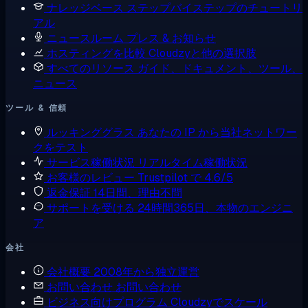
ナレッジベース
ステップバイステップのチュートリ
アル
ニュースルーム
プレス & お知らせ
ホスティングを比較
Cloudzyと他の選択肢
すべてのリソース
ガイド、ドキュメント、ツール、
ニュース
ツール & 信頼
ルッキンググラス
あなたの IP から当社ネットワー
クをテスト
サービス稼働状況
リアルタイム稼働状況
お客様のレビュー
Trustpilot で 4.6/5
返金保証
14日間、理由不問
サポートを受ける
24時間365日、本物のエンジニ
ア
会社
会社概要
2008年から独立運営
お問い合わせ
お問い合わせ
ビジネス向けプログラム
Cloudzyでスケール