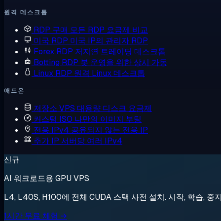
원격 데스크톱
RDP 구매
모든 RDP 요금제 비교
미국 RDP
미국 IP의 관리자 RDP
Forex RDP
저지연 트레이딩 데스크톱
Botting RDP
봇 운영을 위한 상시 가동
Linux RDP
원격 Linux 데스크톱
애드온
저장소 VPS
대용량 디스크 요금제
커스텀 ISO
나만의 이미지 부팅
전용 IPv4
공유되지 않는 전용 IP
추가 IP
서버당 여러 IPv4
신규
AI 워크로드용 GPU VPS
L4, L40S, H100에 전체 CUDA 스택 사전 설치. 시작, 학습, 중
1시간 무료 체험 →