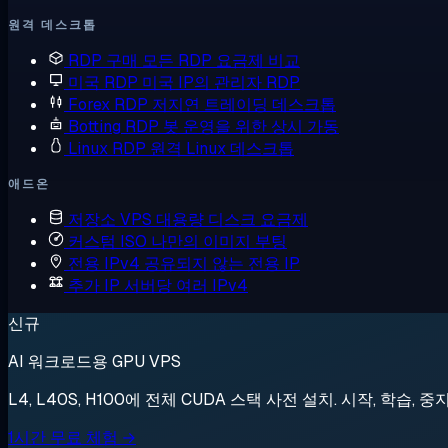
원격 데스크톱
RDP 구매
모든 RDP 요금제 비교
미국 RDP
미국 IP의 관리자 RDP
Forex RDP
저지연 트레이딩 데스크톱
Botting RDP
봇 운영을 위한 상시 가동
Linux RDP
원격 Linux 데스크톱
애드온
저장소 VPS
대용량 디스크 요금제
커스텀 ISO
나만의 이미지 부팅
전용 IPv4
공유되지 않는 전용 IP
추가 IP
서버당 여러 IPv4
신규
AI 워크로드용 GPU VPS
L4, L40S, H100에 전체 CUDA 스택 사전 설치. 시작, 학습, 중
1시간 무료 체험 →