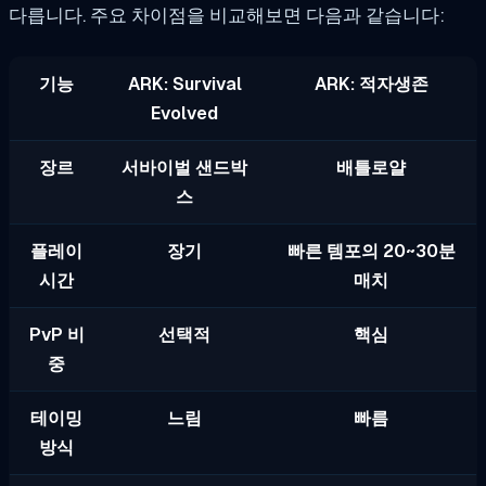
다릅니다. 주요 차이점을 비교해보면 다음과 같습니다:
기능
ARK: Survival
ARK: 적자생존
Evolved
장르
서바이벌 샌드박
배틀로얄
스
플레이
장기
빠른 템포의 20~30분
시간
매치
PvP 비
선택적
핵심
중
테이밍
느림
빠름
방식