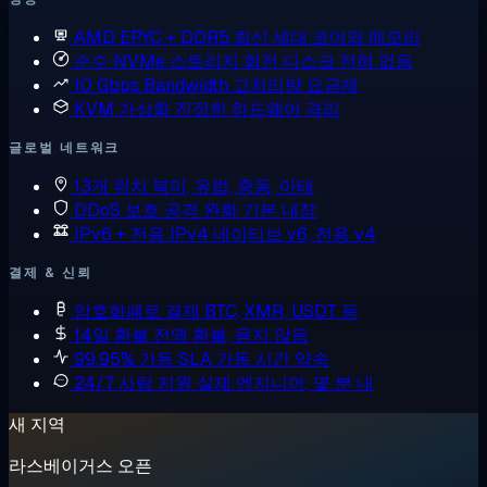
AMD EPYC + DDR5
최신 세대 코어와 메모리
순수 NVMe 스토리지
회전 디스크 전혀 없음
10 Gbps Bandwidth
고처리량 요금제
KVM 가상화
진정한 하드웨어 격리
글로벌 네트워크
13개 위치
북미, 유럽, 중동, 아태
DDoS 보호
공격 완화 기본 내장
IPv6 + 전용 IPv4
네이티브 v6, 전용 v4
결제 & 신뢰
암호화폐로 결제
BTC, XMR, USDT 등
14일 환불
전액 환불, 묻지 않음
99.95% 가동 SLA
가동 시간 약속
24/7 사람 지원
실제 엔지니어, 몇 분 내
새 지역
라스베이거스 오픈