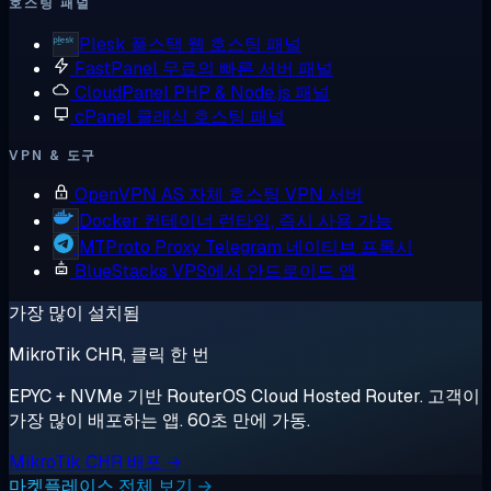
호스팅 패널
Plesk
풀스택 웹 호스팅 패널
FastPanel
무료의 빠른 서버 패널
CloudPanel
PHP & Node.js 패널
cPanel
클래식 호스팅 패널
VPN & 도구
OpenVPN AS
자체 호스팅 VPN 서버
Docker
컨테이너 런타임, 즉시 사용 가능
MTProto Proxy
Telegram 네이티브 프록시
BlueStacks
VPS에서 안드로이드 앱
가장 많이 설치됨
MikroTik CHR, 클릭 한 번
EPYC + NVMe 기반 RouterOS Cloud Hosted Router. 고객이
가장 많이 배포하는 앱. 60초 만에 가동.
MikroTik CHR 배포 →
마켓플레이스 전체 보기 →