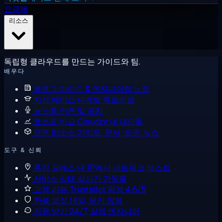
요금제
리소스
독립형 클라우드를 만드는 가이드와 팀.
배우다
블로그
가이드 & 엔지니어링 노트
지식 베이스
단계별 튜토리얼
뉴스룸
언론 및 공지
호스트 비교
Cloudzy 대 대안들
모든 리소스
가이드, 문서, 도구, 뉴스
도구 & 신뢰
룩킹 글래스
내 IP에서 네트워크 테스트
서비스 상태
실시간 가동률
고객 리뷰
Trustpilot 평점 4.6/5
환불 보장
14일, 묻지 않음
지원 받기
24/7, 실제 엔지니어