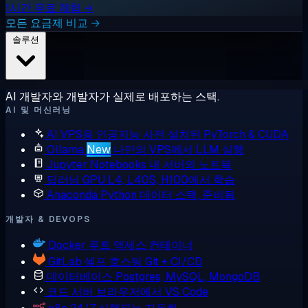
1시간 무료 체험 →
모든 요금제 비교 →
솔루션
AI 개발자와 개발자가 실제로 배포하는 스택.
AI 및 머신러닝
AI VPS용 인공지능
사전 설치된 PyTorch & CUDA
Ollama
New
나만의 VPS에서 LLM 실행
Jupyter Notebooks
내 서버의 노트북
딥러닝 GPU
L4, L40S, H100에서 학습
Anaconda
Python 데이터 스택, 준비됨
개발자 & DEVOPS
Docker
루트 액세스 컨테이너
GitLab
셀프 호스팅 Git + CI/CD
데이터베이스
Postgres, MySQL, MongoDB
코드 서버
브라우저에서 VS Code