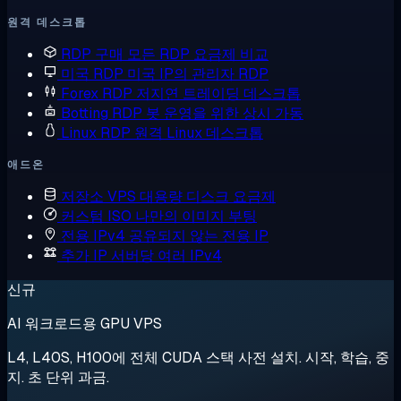
원격 데스크톱
RDP 구매
모든 RDP 요금제 비교
미국 RDP
미국 IP의 관리자 RDP
Forex RDP
저지연 트레이딩 데스크톱
Botting RDP
봇 운영을 위한 상시 가동
Linux RDP
원격 Linux 데스크톱
애드온
저장소 VPS
대용량 디스크 요금제
커스텀 ISO
나만의 이미지 부팅
전용 IPv4
공유되지 않는 전용 IP
추가 IP
서버당 여러 IPv4
신규
AI 워크로드용 GPU VPS
L4, L40S, H100에 전체 CUDA 스택 사전 설치. 시작, 학습, 중
지. 초 단위 과금.