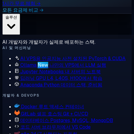
1시간 무료 체험 →
모든 요금제 비교 →
솔루션
AI 개발자와 개발자가 실제로 배포하는 스택.
AI 및 머신러닝
AI VPS용 인공지능
사전 설치된 PyTorch & CUDA
Ollama
New
나만의 VPS에서 LLM 실행
Jupyter Notebooks
내 서버의 노트북
딥러닝 GPU
L4, L40S, H100에서 학습
Anaconda
Python 데이터 스택, 준비됨
개발자 & DEVOPS
Docker
루트 액세스 컨테이너
GitLab
셀프 호스팅 Git + CI/CD
데이터베이스
Postgres, MySQL, MongoDB
코드 서버
브라우저에서 VS Code