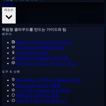
요금제
리소스
독립형 클라우드를 만드는 가이드와 팀.
배우다
블로그
가이드 & 엔지니어링 노트
지식 베이스
단계별 튜토리얼
뉴스룸
언론 및 공지
호스트 비교
Cloudzy 대 대안들
모든 리소스
가이드, 문서, 도구, 뉴스
도구 & 신뢰
룩킹 글래스
내 IP에서 네트워크 테스트
서비스 상태
실시간 가동률
고객 리뷰
Trustpilot 평점 4.6/5
환불 보장
14일, 묻지 않음
지원 받기
24/7, 실제 엔지니어