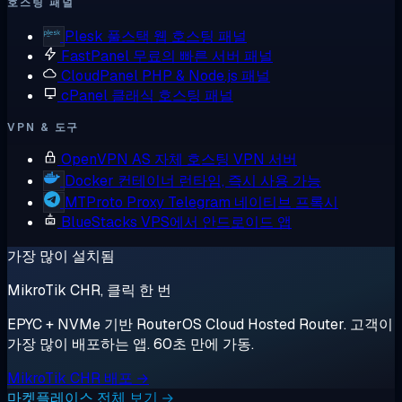
호스팅 패널
Plesk
풀스택 웹 호스팅 패널
FastPanel
무료의 빠른 서버 패널
CloudPanel
PHP & Node.js 패널
cPanel
클래식 호스팅 패널
VPN & 도구
OpenVPN AS
자체 호스팅 VPN 서버
Docker
컨테이너 런타임, 즉시 사용 가능
MTProto Proxy
Telegram 네이티브 프록시
BlueStacks
VPS에서 안드로이드 앱
가장 많이 설치됨
MikroTik CHR, 클릭 한 번
EPYC + NVMe 기반 RouterOS Cloud Hosted Router. 고객이
가장 많이 배포하는 앱. 60초 만에 가동.
MikroTik CHR 배포 →
마켓플레이스 전체 보기 →