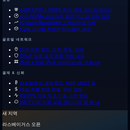
AMD EPYC + DDR5
최신 세대 코어와 메모리
순수 NVMe 스토리지
회전 디스크 전혀 없음
10 Gbps Bandwidth
고처리량 요금제
KVM 가상화
진정한 하드웨어 격리
글로벌 네트워크
13개 위치
북미, 유럽, 중동, 아태
DDoS 보호
공격 완화 기본 내장
IPv6 + 전용 IPv4
네이티브 v6, 전용 v4
결제 & 신뢰
암호화폐로 결제
BTC, XMR, USDT 등
14일 환불
전액 환불, 묻지 않음
99.95% 가동 SLA
가동 시간 약속
24/7 사람 지원
실제 엔지니어, 몇 분 내
새 지역
라스베이거스 오픈