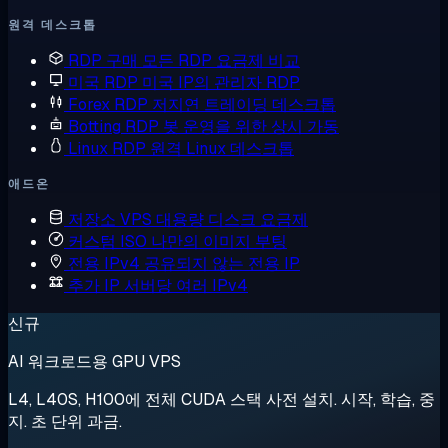
원격 데스크톱
RDP 구매
모든 RDP 요금제 비교
미국 RDP
미국 IP의 관리자 RDP
Forex RDP
저지연 트레이딩 데스크톱
Botting RDP
봇 운영을 위한 상시 가동
Linux RDP
원격 Linux 데스크톱
애드온
저장소 VPS
대용량 디스크 요금제
커스텀 ISO
나만의 이미지 부팅
전용 IPv4
공유되지 않는 전용 IP
추가 IP
서버당 여러 IPv4
신규
AI 워크로드용 GPU VPS
L4, L40S, H100에 전체 CUDA 스택 사전 설치. 시작, 학습, 중
지. 초 단위 과금.