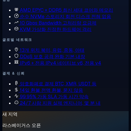
AMD EPYC + DDR5
최신 세대 코어와 메모리
순수 NVMe 스토리지
회전 디스크 전혀 없음
10 Gbps Bandwidth
고처리량 요금제
KVM 가상화
진정한 하드웨어 격리
글로벌 네트워크
13개 위치
북미, 유럽, 중동, 아태
DDoS 보호
공격 완화 기본 내장
IPv6 + 전용 IPv4
네이티브 v6, 전용 v4
결제 & 신뢰
암호화폐로 결제
BTC, XMR, USDT 등
14일 환불
전액 환불, 묻지 않음
99.95% 가동 SLA
가동 시간 약속
24/7 사람 지원
실제 엔지니어, 몇 분 내
새 지역
라스베이거스 오픈