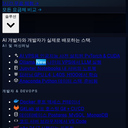
1시간 무료 체험 →
모든 요금제 비교 →
솔루션
AI 개발자와 개발자가 실제로 배포하는 스택.
AI 및 머신러닝
AI VPS용 인공지능
사전 설치된 PyTorch & CUDA
Ollama
New
나만의 VPS에서 LLM 실행
Jupyter Notebooks
내 서버의 노트북
딥러닝 GPU
L4, L40S, H100에서 학습
Anaconda
Python 데이터 스택, 준비됨
개발자 & DEVOPS
Docker
루트 액세스 컨테이너
GitLab
셀프 호스팅 Git + CI/CD
데이터베이스
Postgres, MySQL, MongoDB
코드 서버
브라우저에서 VS Code