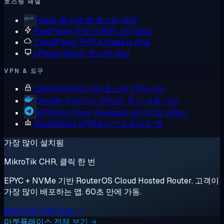
호스팅 패널
Plesk
풀스택 웹 호스팅 패널
FastPanel
무료의 빠른 서버 패널
CloudPanel
PHP & Node.js 패널
cPanel
클래식 호스팅 패널
VPN & 도구
OpenVPN AS
자체 호스팅 VPN 서버
Docker
컨테이너 런타임, 즉시 사용 가능
MTProto Proxy
Telegram 네이티브 프록시
BlueStacks
VPS에서 안드로이드 앱
가장 많이 설치됨
MikroTik CHR, 클릭 한 번
EPYC + NVMe 기반 RouterOS Cloud Hosted Router. 고객이
가장 많이 배포하는 앱. 60초 만에 가동.
MikroTik CHR 배포 →
마켓플레이스 전체 보기 →