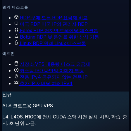
원격 데스크톱
RDP 구매
모든 RDP 요금제 비교
미국 RDP
미국 IP의 관리자 RDP
Forex RDP
저지연 트레이딩 데스크톱
Botting RDP
봇 운영을 위한 상시 가동
Linux RDP
원격 Linux 데스크톱
애드온
저장소 VPS
대용량 디스크 요금제
커스텀 ISO
나만의 이미지 부팅
전용 IPv4
공유되지 않는 전용 IP
추가 IP
서버당 여러 IPv4
신규
AI 워크로드용 GPU VPS
L4, L40S, H100에 전체 CUDA 스택 사전 설치. 시작, 학습, 중
지. 초 단위 과금.