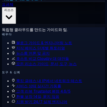
요금제
리소스
독립형 클라우드를 만드는 가이드와 팀.
배우다
블로그
가이드 & 엔지니어링 노트
지식 베이스
단계별 튜토리얼
뉴스룸
언론 및 공지
호스트 비교
Cloudzy 대 대안들
모든 리소스
가이드, 문서, 도구, 뉴스
도구 & 신뢰
룩킹 글래스
내 IP에서 네트워크 테스트
서비스 상태
실시간 가동률
고객 리뷰
Trustpilot 평점 4.6/5
환불 보장
14일, 묻지 않음
지원 받기
24/7, 실제 엔지니어