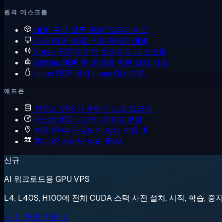
원격 데스크톱
RDP 구매
모든 RDP 요금제 비교
미국 RDP
미국 IP의 관리자 RDP
Forex RDP
저지연 트레이딩 데스크톱
Botting RDP
봇 운영을 위한 상시 가동
Linux RDP
원격 Linux 데스크톱
애드온
저장소 VPS
대용량 디스크 요금제
커스텀 ISO
나만의 이미지 부팅
전용 IPv4
공유되지 않는 전용 IP
추가 IP
서버당 여러 IPv4
신규
AI 워크로드용 GPU VPS
L4, L40S, H100에 전체 CUDA 스택 사전 설치. 시작, 학습, 중
1시간 무료 체험 →