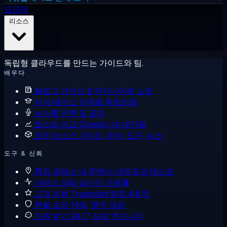
요금제
리소스
독립형 클라우드를 만드는 가이드와 팀.
배우다
블로그
가이드 & 엔지니어링 노트
지식 베이스
단계별 튜토리얼
뉴스룸
언론 및 공지
호스트 비교
Cloudzy 대 대안들
모든 리소스
가이드, 문서, 도구, 뉴스
도구 & 신뢰
룩킹 글래스
내 IP에서 네트워크 테스트
서비스 상태
실시간 가동률
고객 리뷰
Trustpilot 평점 4.6/5
환불 보장
14일, 묻지 않음
지원 받기
24/7, 실제 엔지니어