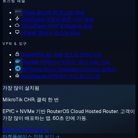
호스팅 패널
Plesk
풀스택 웹 호스팅 패널
FastPanel
무료의 빠른 서버 패널
CloudPanel
PHP & Node.js 패널
cPanel
클래식 호스팅 패널
VPN & 도구
OpenVPN AS
자체 호스팅 VPN 서버
Docker
컨테이너 런타임, 즉시 사용 가능
MTProto Proxy
Telegram 네이티브 프록시
BlueStacks
VPS에서 안드로이드 앱
가장 많이 설치됨
MikroTik CHR, 클릭 한 번
EPYC + NVMe 기반 RouterOS Cloud Hosted Router. 고객이
가장 많이 배포하는 앱. 60초 만에 가동.
MikroTik CHR 배포 →
마켓플레이스 전체 보기 →