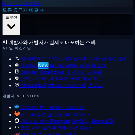
1시간 무료 체험 →
모든 요금제 비교 →
솔루션
AI 개발자와 개발자가 실제로 배포하는 스택.
AI 및 머신러닝
AI VPS용 인공지능
사전 설치된 PyTorch & CUDA
Ollama
New
나만의 VPS에서 LLM 실행
Jupyter Notebooks
내 서버의 노트북
딥러닝 GPU
L4, L40S, H100에서 학습
Anaconda
Python 데이터 스택, 준비됨
개발자 & DEVOPS
Docker
루트 액세스 컨테이너
GitLab
셀프 호스팅 Git + CI/CD
데이터베이스
Postgres, MySQL, MongoDB
코드 서버
브라우저에서 VS Code