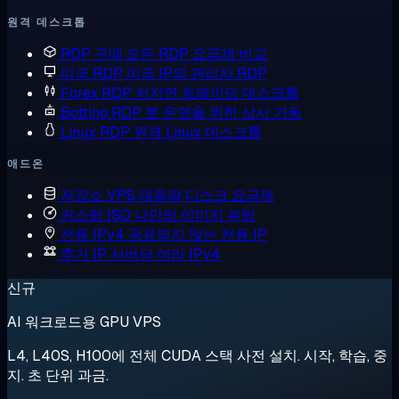
원격 데스크톱
RDP 구매
모든 RDP 요금제 비교
미국 RDP
미국 IP의 관리자 RDP
Forex RDP
저지연 트레이딩 데스크톱
Botting RDP
봇 운영을 위한 상시 가동
Linux RDP
원격 Linux 데스크톱
애드온
저장소 VPS
대용량 디스크 요금제
커스텀 ISO
나만의 이미지 부팅
전용 IPv4
공유되지 않는 전용 IP
추가 IP
서버당 여러 IPv4
신규
AI 워크로드용 GPU VPS
L4, L40S, H100에 전체 CUDA 스택 사전 설치. 시작, 학습, 중
지. 초 단위 과금.