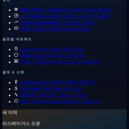
AMD EPYC + DDR5
최신 세대 코어와 메모리
순수 NVMe 스토리지
회전 디스크 전혀 없음
10 Gbps Bandwidth
고처리량 요금제
KVM 가상화
진정한 하드웨어 격리
글로벌 네트워크
13개 위치
북미, 유럽, 중동, 아태
DDoS 보호
공격 완화 기본 내장
IPv6 + 전용 IPv4
네이티브 v6, 전용 v4
결제 & 신뢰
암호화폐로 결제
BTC, XMR, USDT 등
14일 환불
전액 환불, 묻지 않음
99.95% 가동 SLA
가동 시간 약속
24/7 사람 지원
실제 엔지니어, 몇 분 내
새 지역
라스베이거스 오픈