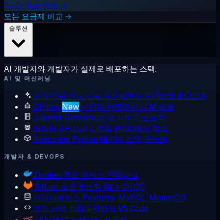
1시간 무료 체험 →
모든 요금제 비교 →
솔루션
AI 개발자와 개발자가 실제로 배포하는 스택.
AI 및 머신러닝
AI VPS용 인공지능
사전 설치된 PyTorch & CUDA
Ollama
New
나만의 VPS에서 LLM 실행
Jupyter Notebooks
내 서버의 노트북
딥러닝 GPU
L4, L40S, H100에서 학습
Anaconda
Python 데이터 스택, 준비됨
개발자 & DEVOPS
Docker
루트 액세스 컨테이너
GitLab
셀프 호스팅 Git + CI/CD
데이터베이스
Postgres, MySQL, MongoDB
코드 서버
브라우저에서 VS Code