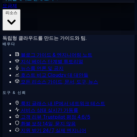
요금제
리소스
독립형 클라우드를 만드는 가이드와 팀.
배우다
블로그
가이드 & 엔지니어링 노트
지식 베이스
단계별 튜토리얼
뉴스룸
언론 및 공지
호스트 비교
Cloudzy 대 대안들
모든 리소스
가이드, 문서, 도구, 뉴스
도구 & 신뢰
룩킹 글래스
내 IP에서 네트워크 테스트
서비스 상태
실시간 가동률
고객 리뷰
Trustpilot 평점 4.6/5
환불 보장
14일, 묻지 않음
지원 받기
24/7, 실제 엔지니어