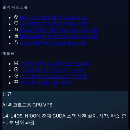
원격 데스크톱
RDP 구매
모든 RDP 요금제 비교
미국 RDP
미국 IP의 관리자 RDP
Forex RDP
저지연 트레이딩 데스크톱
Botting RDP
봇 운영을 위한 상시 가동
Linux RDP
원격 Linux 데스크톱
애드온
저장소 VPS
대용량 디스크 요금제
커스텀 ISO
나만의 이미지 부팅
전용 IPv4
공유되지 않는 전용 IP
추가 IP
서버당 여러 IPv4
신규
AI 워크로드용 GPU VPS
L4, L40S, H100에 전체 CUDA 스택 사전 설치. 시작, 학습, 중
지. 초 단위 과금.