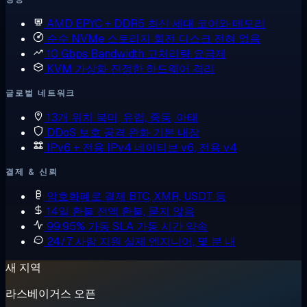
AMD EPYC + DDR5
최신 세대 코어와 메모리
순수 NVMe 스토리지
회전 디스크 전혀 없음
10 Gbps Bandwidth
고처리량 요금제
KVM 가상화
진정한 하드웨어 격리
글로벌 네트워크
13개 위치
북미, 유럽, 중동, 아태
DDoS 보호
공격 완화 기본 내장
IPv6 + 전용 IPv4
네이티브 v6, 전용 v4
결제 & 신뢰
암호화폐로 결제
BTC, XMR, USDT 등
14일 환불
전액 환불, 묻지 않음
99.95% 가동 SLA
가동 시간 약속
24/7 사람 지원
실제 엔지니어, 몇 분 내
새 지역
라스베이거스 오픈