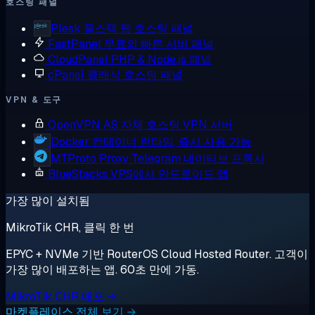
호스팅 패널
Plesk
풀스택 웹 호스팅 패널
FastPanel
무료의 빠른 서버 패널
CloudPanel
PHP & Node.js 패널
cPanel
클래식 호스팅 패널
VPN & 도구
OpenVPN AS
자체 호스팅 VPN 서버
Docker
컨테이너 런타임, 즉시 사용 가능
MTProto Proxy
Telegram 네이티브 프록시
BlueStacks
VPS에서 안드로이드 앱
가장 많이 설치됨
MikroTik CHR, 클릭 한 번
EPYC + NVMe 기반 RouterOS Cloud Hosted Router. 고객이
가장 많이 배포하는 앱. 60초 만에 가동.
MikroTik CHR 배포 →
마켓플레이스 전체 보기 →