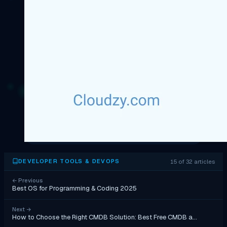
15 of 32 articles
DEVELOPER TOOLS & DEVOPS
←
Previous
Best OS for Programming & Coding 2025
Next
→
How to Choose the Right CMDB Solution: Best Free CMDB a…