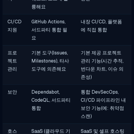
륭해요
CI/CD
GitHub Actions,
내장 CI/CD, 플랫폼
지원
서드파티 통합 필
에 직접 통합
요
프로
기본 도구(Issues,
기본 제공 프로젝트
젝트
Milestones), 타사
관리 기능(시간 추적,
관리
도구에 의존해요
번다운 차트, 이슈 의
존성)
보안
Dependabot,
통합 DevSecOps,
CodeQL, 서드파티
CI/CD 파이프라인 내
통합
보안 기능(예: 취약점
스캔)
호스
SaaS (클라우드 기
SaaS 및 셀프 호스팅