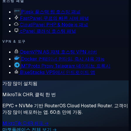
호스팅 패널
Plesk
풀스택 웹 호스팅 패널
FastPanel
무료의 빠른 서버 패널
CloudPanel
PHP & Node.js 패널
cPanel
클래식 호스팅 패널
VPN & 도구
OpenVPN AS
자체 호스팅 VPN 서버
Docker
컨테이너 런타임, 즉시 사용 가능
MTProto Proxy
Telegram 네이티브 프록시
BlueStacks
VPS에서 안드로이드 앱
가장 많이 설치됨
MikroTik CHR, 클릭 한 번
EPYC + NVMe 기반 RouterOS Cloud Hosted Router. 고객이
가장 많이 배포하는 앱. 60초 만에 가동.
MikroTik CHR 배포 →
마켓플레이스 전체 보기 →