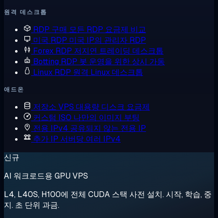
원격 데스크톱
RDP 구매
모든 RDP 요금제 비교
미국 RDP
미국 IP의 관리자 RDP
Forex RDP
저지연 트레이딩 데스크톱
Botting RDP
봇 운영을 위한 상시 가동
Linux RDP
원격 Linux 데스크톱
애드온
저장소 VPS
대용량 디스크 요금제
커스텀 ISO
나만의 이미지 부팅
전용 IPv4
공유되지 않는 전용 IP
추가 IP
서버당 여러 IPv4
신규
AI 워크로드용 GPU VPS
L4, L40S, H100에 전체 CUDA 스택 사전 설치. 시작, 학습, 중
지. 초 단위 과금.