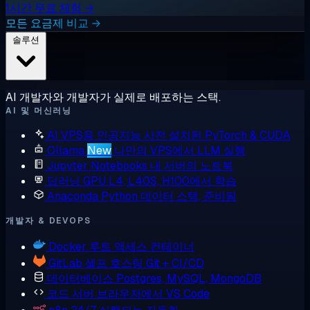
1시간 무료 체험 →
모든 요금제 비교 →
솔루션
AI 개발자와 개발자가 실제로 배포하는 스택.
AI 및 머신러닝
AI VPS용 인공지능
사전 설치된 PyTorch & CUDA
Ollama
New
나만의 VPS에서 LLM 실행
Jupyter Notebooks
내 서버의 노트북
딥러닝 GPU
L4, L40S, H100에서 학습
Anaconda
Python 데이터 스택, 준비됨
개발자 & DEVOPS
Docker
루트 액세스 컨테이너
GitLab
셀프 호스팅 Git + CI/CD
데이터베이스
Postgres, MySQL, MongoDB
코드 서버
브라우저에서 VS Code