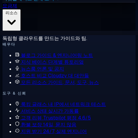
요금제
리소스
독립형 클라우드를 만드는 가이드와 팀.
배우다
블로그
가이드 & 엔지니어링 노트
지식 베이스
단계별 튜토리얼
뉴스룸
언론 및 공지
호스트 비교
Cloudzy 대 대안들
모든 리소스
가이드, 문서, 도구, 뉴스
도구 & 신뢰
룩킹 글래스
내 IP에서 네트워크 테스트
서비스 상태
실시간 가동률
고객 리뷰
Trustpilot 평점 4.6/5
환불 보장
14일, 묻지 않음
지원 받기
24/7, 실제 엔지니어