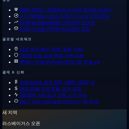
AMD EPYC + DDR5
최신 세대 코어와 메모리
순수 NVMe 스토리지
회전 디스크 전혀 없음
10 Gbps Bandwidth
고처리량 요금제
KVM 가상화
진정한 하드웨어 격리
글로벌 네트워크
13개 위치
북미, 유럽, 중동, 아태
DDoS 보호
공격 완화 기본 내장
IPv6 + 전용 IPv4
네이티브 v6, 전용 v4
결제 & 신뢰
암호화폐로 결제
BTC, XMR, USDT 등
14일 환불
전액 환불, 묻지 않음
99.95% 가동 SLA
가동 시간 약속
24/7 사람 지원
실제 엔지니어, 몇 분 내
새 지역
라스베이거스 오픈