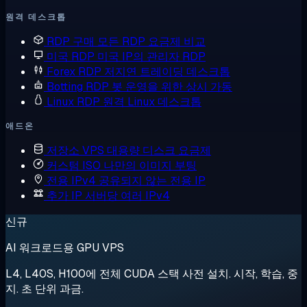
원격 데스크톱
RDP 구매
모든 RDP 요금제 비교
미국 RDP
미국 IP의 관리자 RDP
Forex RDP
저지연 트레이딩 데스크톱
Botting RDP
봇 운영을 위한 상시 가동
Linux RDP
원격 Linux 데스크톱
애드온
저장소 VPS
대용량 디스크 요금제
커스텀 ISO
나만의 이미지 부팅
전용 IPv4
공유되지 않는 전용 IP
추가 IP
서버당 여러 IPv4
신규
AI 워크로드용 GPU VPS
L4, L40S, H100에 전체 CUDA 스택 사전 설치. 시작, 학습, 중
지. 초 단위 과금.