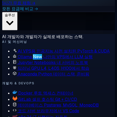
1시간 무료 체험 →
모든 요금제 비교 →
솔루션
AI 개발자와 개발자가 실제로 배포하는 스택.
AI 및 머신러닝
AI VPS용 인공지능
사전 설치된 PyTorch & CUDA
Ollama
New
나만의 VPS에서 LLM 실행
Jupyter Notebooks
내 서버의 노트북
딥러닝 GPU
L4, L40S, H100에서 학습
Anaconda
Python 데이터 스택, 준비됨
개발자 & DEVOPS
Docker
루트 액세스 컨테이너
GitLab
셀프 호스팅 Git + CI/CD
데이터베이스
Postgres, MySQL, MongoDB
코드 서버
브라우저에서 VS Code