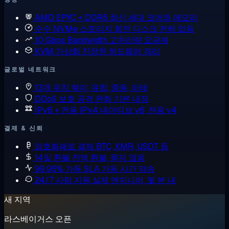
AMD EPYC + DDR5
최신 세대 코어와 메모리
순수 NVMe 스토리지
회전 디스크 전혀 없음
10 Gbps Bandwidth
고처리량 요금제
KVM 가상화
진정한 하드웨어 격리
글로벌 네트워크
13개 위치
북미, 유럽, 중동, 아태
DDoS 보호
공격 완화 기본 내장
IPv6 + 전용 IPv4
네이티브 v6, 전용 v4
결제 & 신뢰
암호화폐로 결제
BTC, XMR, USDT 등
14일 환불
전액 환불, 묻지 않음
99.95% 가동 SLA
가동 시간 약속
24/7 사람 지원
실제 엔지니어, 몇 분 내
새 지역
라스베이거스 오픈