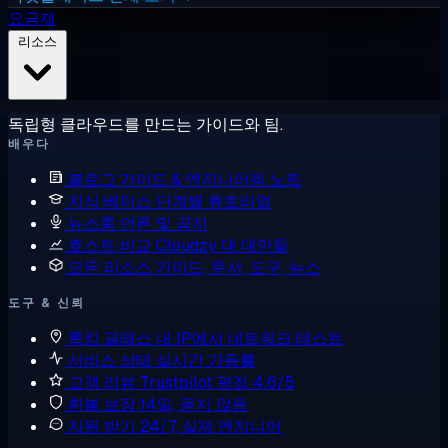
요금제
리소스
독립형 클라우드를 만드는 가이드와 팀.
배우다
블로그
가이드 & 엔지니어링 노트
지식 베이스
단계별 튜토리얼
뉴스룸
언론 및 공지
호스트 비교
Cloudzy 대 대안들
모든 리소스
가이드, 문서, 도구, 뉴스
도구 & 신뢰
룩킹 글래스
내 IP에서 네트워크 테스트
서비스 상태
실시간 가동률
고객 리뷰
Trustpilot 평점 4.6/5
환불 보장
14일, 묻지 않음
지원 받기
24/7, 실제 엔지니어