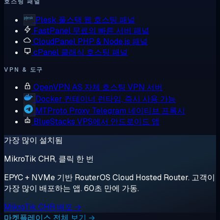
호스팅 패널
Plesk
풀스택 웹 호스팅 패널
FastPanel
무료의 빠른 서버 패널
CloudPanel
PHP & Node.js 패널
cPanel
클래식 호스팅 패널
VPN & 도구
OpenVPN AS
자체 호스팅 VPN 서버
Docker
컨테이너 런타임, 즉시 사용 가능
MTProto Proxy
Telegram 네이티브 프록시
BlueStacks
VPS에서 안드로이드 앱
가장 많이 설치됨
MikroTik CHR, 클릭 한 번
EPYC + NVMe 기반 RouterOS Cloud Hosted Router. 고객이
가장 많이 배포하는 앱. 60초 만에 가동.
MikroTik CHR 배포 →
마켓플레이스 전체 보기 →