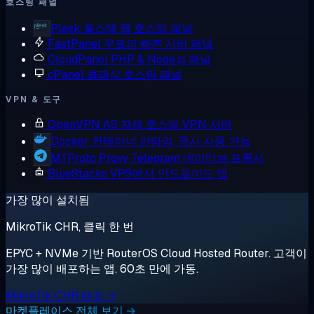
호스팅 패널
Plesk
풀스택 웹 호스팅 패널
FastPanel
무료의 빠른 서버 패널
CloudPanel
PHP & Node.js 패널
cPanel
클래식 호스팅 패널
VPN & 도구
OpenVPN AS
자체 호스팅 VPN 서버
Docker
컨테이너 런타임, 즉시 사용 가능
MTProto Proxy
Telegram 네이티브 프록시
BlueStacks
VPS에서 안드로이드 앱
가장 많이 설치됨
MikroTik CHR, 클릭 한 번
EPYC + NVMe 기반 RouterOS Cloud Hosted Router. 고객이
가장 많이 배포하는 앱. 60초 만에 가동.
MikroTik CHR 배포 →
마켓플레이스 전체 보기 →