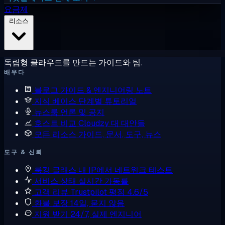
요금제
리소스
독립형 클라우드를 만드는 가이드와 팀.
배우다
블로그
가이드 & 엔지니어링 노트
지식 베이스
단계별 튜토리얼
뉴스룸
언론 및 공지
호스트 비교
Cloudzy 대 대안들
모든 리소스
가이드, 문서, 도구, 뉴스
도구 & 신뢰
룩킹 글래스
내 IP에서 네트워크 테스트
서비스 상태
실시간 가동률
고객 리뷰
Trustpilot 평점 4.6/5
환불 보장
14일, 묻지 않음
지원 받기
24/7, 실제 엔지니어