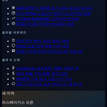
AMD EPYC + DDR5
최신 세대 코어와 메모리
순수 NVMe 스토리지
회전 디스크 전혀 없음
10 Gbps Bandwidth
고처리량 요금제
KVM 가상화
진정한 하드웨어 격리
글로벌 네트워크
13개 위치
북미, 유럽, 중동, 아태
DDoS 보호
공격 완화 기본 내장
IPv6 + 전용 IPv4
네이티브 v6, 전용 v4
결제 & 신뢰
암호화폐로 결제
BTC, XMR, USDT 등
14일 환불
전액 환불, 묻지 않음
99.95% 가동 SLA
가동 시간 약속
24/7 사람 지원
실제 엔지니어, 몇 분 내
새 지역
라스베이거스 오픈