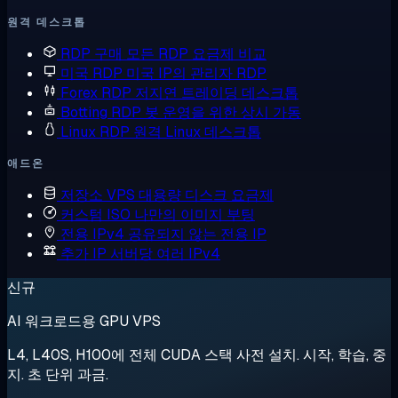
원격 데스크톱
RDP 구매
모든 RDP 요금제 비교
미국 RDP
미국 IP의 관리자 RDP
Forex RDP
저지연 트레이딩 데스크톱
Botting RDP
봇 운영을 위한 상시 가동
Linux RDP
원격 Linux 데스크톱
애드온
저장소 VPS
대용량 디스크 요금제
커스텀 ISO
나만의 이미지 부팅
전용 IPv4
공유되지 않는 전용 IP
추가 IP
서버당 여러 IPv4
신규
AI 워크로드용 GPU VPS
L4, L40S, H100에 전체 CUDA 스택 사전 설치. 시작, 학습, 중
지. 초 단위 과금.