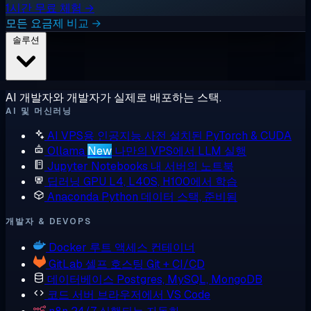
1시간 무료 체험 →
모든 요금제 비교 →
솔루션
AI 개발자와 개발자가 실제로 배포하는 스택.
AI 및 머신러닝
AI VPS용 인공지능
사전 설치된 PyTorch & CUDA
Ollama
New
나만의 VPS에서 LLM 실행
Jupyter Notebooks
내 서버의 노트북
딥러닝 GPU
L4, L40S, H100에서 학습
Anaconda
Python 데이터 스택, 준비됨
개발자 & DEVOPS
Docker
루트 액세스 컨테이너
GitLab
셀프 호스팅 Git + CI/CD
데이터베이스
Postgres, MySQL, MongoDB
코드 서버
브라우저에서 VS Code