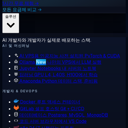
1시간 무료 체험 →
모든 요금제 비교 →
솔루션
AI 개발자와 개발자가 실제로 배포하는 스택.
AI 및 머신러닝
AI VPS용 인공지능
사전 설치된 PyTorch & CUDA
Ollama
New
나만의 VPS에서 LLM 실행
Jupyter Notebooks
내 서버의 노트북
딥러닝 GPU
L4, L40S, H100에서 학습
Anaconda
Python 데이터 스택, 준비됨
개발자 & DEVOPS
Docker
루트 액세스 컨테이너
GitLab
셀프 호스팅 Git + CI/CD
데이터베이스
Postgres, MySQL, MongoDB
코드 서버
브라우저에서 VS Code