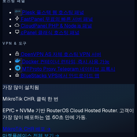
호스팅 패널
Plesk
풀스택 웹 호스팅 패널
FastPanel
무료의 빠른 서버 패널
CloudPanel
PHP & Node.js 패널
cPanel
클래식 호스팅 패널
VPN & 도구
OpenVPN AS
자체 호스팅 VPN 서버
Docker
컨테이너 런타임, 즉시 사용 가능
MTProto Proxy
Telegram 네이티브 프록시
BlueStacks
VPS에서 안드로이드 앱
가장 많이 설치됨
MikroTik CHR, 클릭 한 번
EPYC + NVMe 기반 RouterOS Cloud Hosted Router. 고객이
가장 많이 배포하는 앱. 60초 만에 가동.
MikroTik CHR 배포 →
마켓플레이스 전체 보기 →