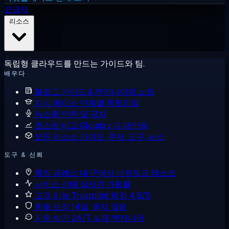
요금제
리소스
독립형 클라우드를 만드는 가이드와 팀.
배우다
블로그
가이드 & 엔지니어링 노트
지식 베이스
단계별 튜토리얼
뉴스룸
언론 및 공지
호스트 비교
Cloudzy 대 대안들
모든 리소스
가이드, 문서, 도구, 뉴스
도구 & 신뢰
룩킹 글래스
내 IP에서 네트워크 테스트
서비스 상태
실시간 가동률
고객 리뷰
Trustpilot 평점 4.6/5
환불 보장
14일, 묻지 않음
지원 받기
24/7, 실제 엔지니어