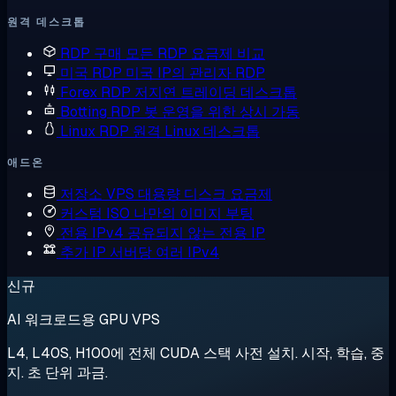
원격 데스크톱
RDP 구매
모든 RDP 요금제 비교
미국 RDP
미국 IP의 관리자 RDP
Forex RDP
저지연 트레이딩 데스크톱
Botting RDP
봇 운영을 위한 상시 가동
Linux RDP
원격 Linux 데스크톱
애드온
저장소 VPS
대용량 디스크 요금제
커스텀 ISO
나만의 이미지 부팅
전용 IPv4
공유되지 않는 전용 IP
추가 IP
서버당 여러 IPv4
신규
AI 워크로드용 GPU VPS
L4, L40S, H100에 전체 CUDA 스택 사전 설치. 시작, 학습, 중
지. 초 단위 과금.