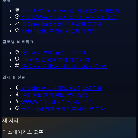
AMD EPYC + DDR5
최신 세대 코어와 메모리
순수 NVMe 스토리지
회전 디스크 전혀 없음
10 Gbps Bandwidth
고처리량 요금제
KVM 가상화
진정한 하드웨어 격리
글로벌 네트워크
13개 위치
북미, 유럽, 중동, 아태
DDoS 보호
공격 완화 기본 내장
IPv6 + 전용 IPv4
네이티브 v6, 전용 v4
결제 & 신뢰
암호화폐로 결제
BTC, XMR, USDT 등
14일 환불
전액 환불, 묻지 않음
99.95% 가동 SLA
가동 시간 약속
24/7 사람 지원
실제 엔지니어, 몇 분 내
새 지역
라스베이거스 오픈