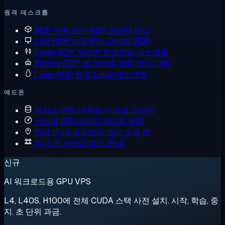
원격 데스크톱
RDP 구매
모든 RDP 요금제 비교
미국 RDP
미국 IP의 관리자 RDP
Forex RDP
저지연 트레이딩 데스크톱
Botting RDP
봇 운영을 위한 상시 가동
Linux RDP
원격 Linux 데스크톱
애드온
저장소 VPS
대용량 디스크 요금제
커스텀 ISO
나만의 이미지 부팅
전용 IPv4
공유되지 않는 전용 IP
추가 IP
서버당 여러 IPv4
신규
AI 워크로드용 GPU VPS
L4, L40S, H100에 전체 CUDA 스택 사전 설치. 시작, 학습, 중
지. 초 단위 과금.