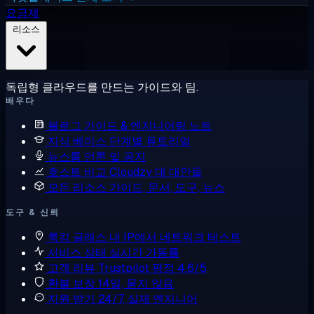
요금제
리소스
독립형 클라우드를 만드는 가이드와 팀.
배우다
블로그
가이드 & 엔지니어링 노트
지식 베이스
단계별 튜토리얼
뉴스룸
언론 및 공지
호스트 비교
Cloudzy 대 대안들
모든 리소스
가이드, 문서, 도구, 뉴스
도구 & 신뢰
룩킹 글래스
내 IP에서 네트워크 테스트
서비스 상태
실시간 가동률
고객 리뷰
Trustpilot 평점 4.6/5
환불 보장
14일, 묻지 않음
지원 받기
24/7, 실제 엔지니어