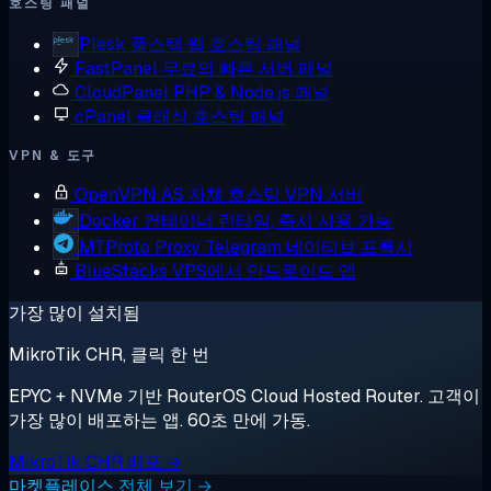
호스팅 패널
Plesk
풀스택 웹 호스팅 패널
FastPanel
무료의 빠른 서버 패널
CloudPanel
PHP & Node.js 패널
cPanel
클래식 호스팅 패널
VPN & 도구
OpenVPN AS
자체 호스팅 VPN 서버
Docker
컨테이너 런타임, 즉시 사용 가능
MTProto Proxy
Telegram 네이티브 프록시
BlueStacks
VPS에서 안드로이드 앱
가장 많이 설치됨
MikroTik CHR, 클릭 한 번
EPYC + NVMe 기반 RouterOS Cloud Hosted Router. 고객이
가장 많이 배포하는 앱. 60초 만에 가동.
MikroTik CHR 배포 →
마켓플레이스 전체 보기 →