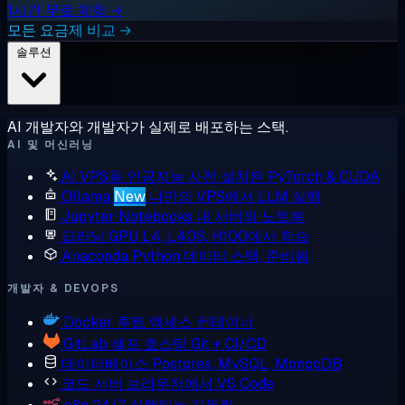
1시간 무료 체험 →
모든 요금제 비교 →
솔루션
AI 개발자와 개발자가 실제로 배포하는 스택.
AI 및 머신러닝
AI VPS용 인공지능
사전 설치된 PyTorch & CUDA
Ollama
New
나만의 VPS에서 LLM 실행
Jupyter Notebooks
내 서버의 노트북
딥러닝 GPU
L4, L40S, H100에서 학습
Anaconda
Python 데이터 스택, 준비됨
개발자 & DEVOPS
Docker
루트 액세스 컨테이너
GitLab
셀프 호스팅 Git + CI/CD
데이터베이스
Postgres, MySQL, MongoDB
코드 서버
브라우저에서 VS Code