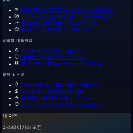
AMD EPYC + DDR5
최신 세대 코어와 메모리
순수 NVMe 스토리지
회전 디스크 전혀 없음
10 Gbps Bandwidth
고처리량 요금제
KVM 가상화
진정한 하드웨어 격리
글로벌 네트워크
13개 위치
북미, 유럽, 중동, 아태
DDoS 보호
공격 완화 기본 내장
IPv6 + 전용 IPv4
네이티브 v6, 전용 v4
결제 & 신뢰
암호화폐로 결제
BTC, XMR, USDT 등
14일 환불
전액 환불, 묻지 않음
99.95% 가동 SLA
가동 시간 약속
24/7 사람 지원
실제 엔지니어, 몇 분 내
새 지역
라스베이거스 오픈