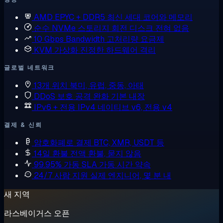
AMD EPYC + DDR5
최신 세대 코어와 메모리
순수 NVMe 스토리지
회전 디스크 전혀 없음
10 Gbps Bandwidth
고처리량 요금제
KVM 가상화
진정한 하드웨어 격리
글로벌 네트워크
13개 위치
북미, 유럽, 중동, 아태
DDoS 보호
공격 완화 기본 내장
IPv6 + 전용 IPv4
네이티브 v6, 전용 v4
결제 & 신뢰
암호화폐로 결제
BTC, XMR, USDT 등
14일 환불
전액 환불, 묻지 않음
99.95% 가동 SLA
가동 시간 약속
24/7 사람 지원
실제 엔지니어, 몇 분 내
새 지역
라스베이거스 오픈