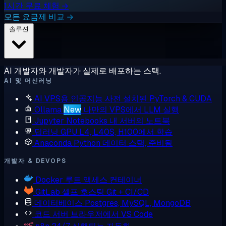
1시간 무료 체험 →
모든 요금제 비교 →
솔루션
AI 개발자와 개발자가 실제로 배포하는 스택.
AI 및 머신러닝
AI VPS용 인공지능
사전 설치된 PyTorch & CUDA
Ollama
New
나만의 VPS에서 LLM 실행
Jupyter Notebooks
내 서버의 노트북
딥러닝 GPU
L4, L40S, H100에서 학습
Anaconda
Python 데이터 스택, 준비됨
개발자 & DEVOPS
Docker
루트 액세스 컨테이너
GitLab
셀프 호스팅 Git + CI/CD
데이터베이스
Postgres, MySQL, MongoDB
코드 서버
브라우저에서 VS Code