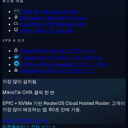
호스팅 패널
Plesk
풀스택 웹 호스팅 패널
FastPanel
무료의 빠른 서버 패널
CloudPanel
PHP & Node.js 패널
cPanel
클래식 호스팅 패널
VPN & 도구
OpenVPN AS
자체 호스팅 VPN 서버
Docker
컨테이너 런타임, 즉시 사용 가능
MTProto Proxy
Telegram 네이티브 프록시
BlueStacks
VPS에서 안드로이드 앱
가장 많이 설치됨
MikroTik CHR, 클릭 한 번
EPYC + NVMe 기반 RouterOS Cloud Hosted Router. 고객이
가장 많이 배포하는 앱. 60초 만에 가동.
MikroTik CHR 배포 →
마켓플레이스 전체 보기 →