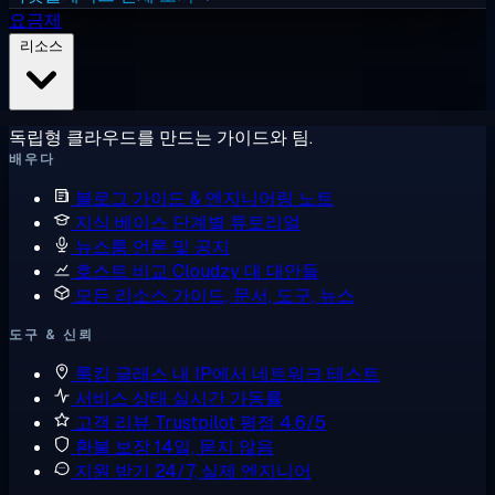
요금제
리소스
독립형 클라우드를 만드는 가이드와 팀.
배우다
블로그
가이드 & 엔지니어링 노트
지식 베이스
단계별 튜토리얼
뉴스룸
언론 및 공지
호스트 비교
Cloudzy 대 대안들
모든 리소스
가이드, 문서, 도구, 뉴스
도구 & 신뢰
룩킹 글래스
내 IP에서 네트워크 테스트
서비스 상태
실시간 가동률
고객 리뷰
Trustpilot 평점 4.6/5
환불 보장
14일, 묻지 않음
지원 받기
24/7, 실제 엔지니어