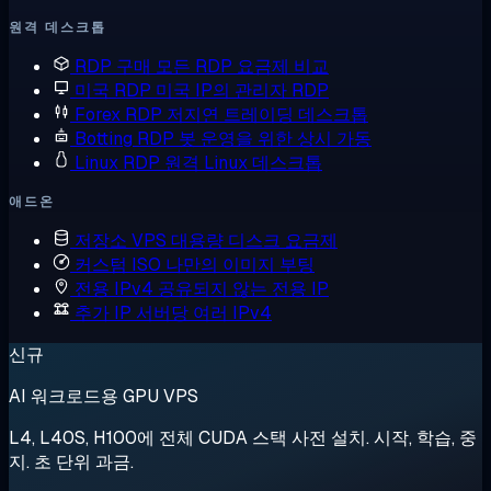
원격 데스크톱
RDP 구매
모든 RDP 요금제 비교
미국 RDP
미국 IP의 관리자 RDP
Forex RDP
저지연 트레이딩 데스크톱
Botting RDP
봇 운영을 위한 상시 가동
Linux RDP
원격 Linux 데스크톱
애드온
저장소 VPS
대용량 디스크 요금제
커스텀 ISO
나만의 이미지 부팅
전용 IPv4
공유되지 않는 전용 IP
추가 IP
서버당 여러 IPv4
신규
AI 워크로드용 GPU VPS
L4, L40S, H100에 전체 CUDA 스택 사전 설치. 시작, 학습, 중
지. 초 단위 과금.