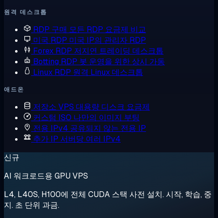
원격 데스크톱
RDP 구매
모든 RDP 요금제 비교
미국 RDP
미국 IP의 관리자 RDP
Forex RDP
저지연 트레이딩 데스크톱
Botting RDP
봇 운영을 위한 상시 가동
Linux RDP
원격 Linux 데스크톱
애드온
저장소 VPS
대용량 디스크 요금제
커스텀 ISO
나만의 이미지 부팅
전용 IPv4
공유되지 않는 전용 IP
추가 IP
서버당 여러 IPv4
신규
AI 워크로드용 GPU VPS
L4, L40S, H100에 전체 CUDA 스택 사전 설치. 시작, 학습, 중
지. 초 단위 과금.