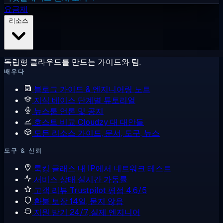
요금제
리소스
독립형 클라우드를 만드는 가이드와 팀.
배우다
블로그
가이드 & 엔지니어링 노트
지식 베이스
단계별 튜토리얼
뉴스룸
언론 및 공지
호스트 비교
Cloudzy 대 대안들
모든 리소스
가이드, 문서, 도구, 뉴스
도구 & 신뢰
룩킹 글래스
내 IP에서 네트워크 테스트
서비스 상태
실시간 가동률
고객 리뷰
Trustpilot 평점 4.6/5
환불 보장
14일, 묻지 않음
지원 받기
24/7, 실제 엔지니어