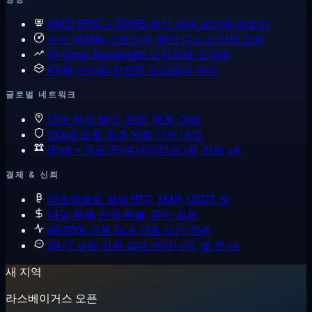
AMD EPYC + DDR5
최신 세대 코어와 메모리
순수 NVMe 스토리지
회전 디스크 전혀 없음
10 Gbps Bandwidth
고처리량 요금제
KVM 가상화
진정한 하드웨어 격리
글로벌 네트워크
13개 위치
북미, 유럽, 중동, 아태
DDoS 보호
공격 완화 기본 내장
IPv6 + 전용 IPv4
네이티브 v6, 전용 v4
결제 & 신뢰
암호화폐로 결제
BTC, XMR, USDT 등
14일 환불
전액 환불, 묻지 않음
99.95% 가동 SLA
가동 시간 약속
24/7 사람 지원
실제 엔지니어, 몇 분 내
새 지역
라스베이거스 오픈