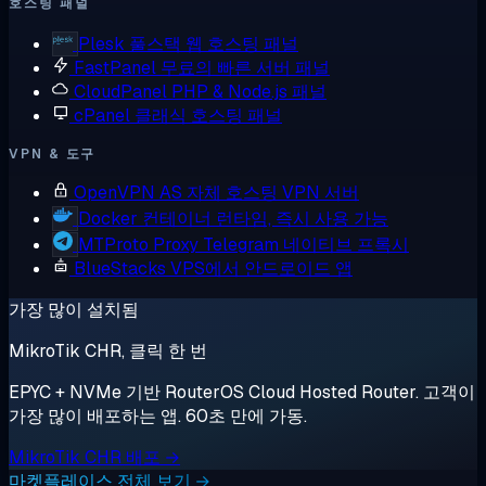
호스팅 패널
Plesk
풀스택 웹 호스팅 패널
FastPanel
무료의 빠른 서버 패널
CloudPanel
PHP & Node.js 패널
cPanel
클래식 호스팅 패널
VPN & 도구
OpenVPN AS
자체 호스팅 VPN 서버
Docker
컨테이너 런타임, 즉시 사용 가능
MTProto Proxy
Telegram 네이티브 프록시
BlueStacks
VPS에서 안드로이드 앱
가장 많이 설치됨
MikroTik CHR, 클릭 한 번
EPYC + NVMe 기반 RouterOS Cloud Hosted Router. 고객이
가장 많이 배포하는 앱. 60초 만에 가동.
MikroTik CHR 배포 →
마켓플레이스 전체 보기 →