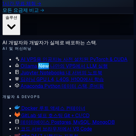
1시간 무료 체험 →
모든 요금제 비교 →
솔루션
AI 개발자와 개발자가 실제로 배포하는 스택.
AI 및 머신러닝
AI VPS용 인공지능
사전 설치된 PyTorch & CUDA
Ollama
New
나만의 VPS에서 LLM 실행
Jupyter Notebooks
내 서버의 노트북
딥러닝 GPU
L4, L40S, H100에서 학습
Anaconda
Python 데이터 스택, 준비됨
개발자 & DEVOPS
Docker
루트 액세스 컨테이너
GitLab
셀프 호스팅 Git + CI/CD
데이터베이스
Postgres, MySQL, MongoDB
코드 서버
브라우저에서 VS Code