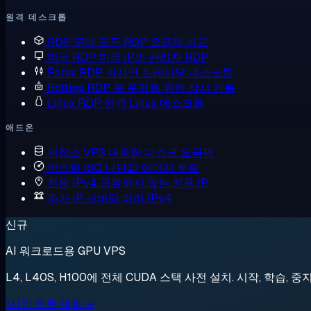
원격 데스크톱
RDP 구매
모든 RDP 요금제 비교
미국 RDP
미국 IP의 관리자 RDP
Forex RDP
저지연 트레이딩 데스크톱
Botting RDP
봇 운영을 위한 상시 가동
Linux RDP
원격 Linux 데스크톱
애드온
저장소 VPS
대용량 디스크 요금제
커스텀 ISO
나만의 이미지 부팅
전용 IPv4
공유되지 않는 전용 IP
추가 IP
서버당 여러 IPv4
신규
AI 워크로드용 GPU VPS
L4, L40S, H100에 전체 CUDA 스택 사전 설치. 시작, 학습, 중
1시간 무료 체험 →