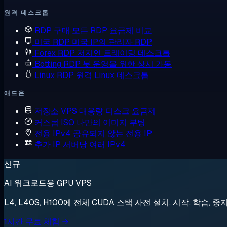
원격 데스크톱
RDP 구매
모든 RDP 요금제 비교
미국 RDP
미국 IP의 관리자 RDP
Forex RDP
저지연 트레이딩 데스크톱
Botting RDP
봇 운영을 위한 상시 가동
Linux RDP
원격 Linux 데스크톱
애드온
저장소 VPS
대용량 디스크 요금제
커스텀 ISO
나만의 이미지 부팅
전용 IPv4
공유되지 않는 전용 IP
추가 IP
서버당 여러 IPv4
신규
AI 워크로드용 GPU VPS
L4, L40S, H100에 전체 CUDA 스택 사전 설치. 시작, 학습, 중
1시간 무료 체험 →