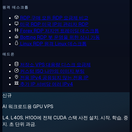
원격 데스크톱
RDP 구매
모든 RDP 요금제 비교
미국 RDP
미국 IP의 관리자 RDP
Forex RDP
저지연 트레이딩 데스크톱
Botting RDP
봇 운영을 위한 상시 가동
Linux RDP
원격 Linux 데스크톱
애드온
저장소 VPS
대용량 디스크 요금제
커스텀 ISO
나만의 이미지 부팅
전용 IPv4
공유되지 않는 전용 IP
추가 IP
서버당 여러 IPv4
신규
AI 워크로드용 GPU VPS
L4, L40S, H100에 전체 CUDA 스택 사전 설치. 시작, 학습, 중
지. 초 단위 과금.