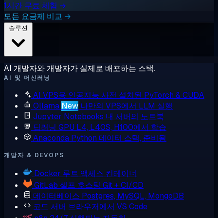
1시간 무료 체험 →
모든 요금제 비교 →
솔루션
AI 개발자와 개발자가 실제로 배포하는 스택.
AI 및 머신러닝
AI VPS용 인공지능
사전 설치된 PyTorch & CUDA
Ollama
New
나만의 VPS에서 LLM 실행
Jupyter Notebooks
내 서버의 노트북
딥러닝 GPU
L4, L40S, H100에서 학습
Anaconda
Python 데이터 스택, 준비됨
개발자 & DEVOPS
Docker
루트 액세스 컨테이너
GitLab
셀프 호스팅 Git + CI/CD
데이터베이스
Postgres, MySQL, MongoDB
코드 서버
브라우저에서 VS Code