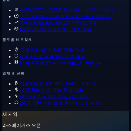
AMD EPYC + DDR5
최신 세대 코어와 메모리
순수 NVMe 스토리지
회전 디스크 전혀 없음
10 Gbps Bandwidth
고처리량 요금제
KVM 가상화
진정한 하드웨어 격리
글로벌 네트워크
13개 위치
북미, 유럽, 중동, 아태
DDoS 보호
공격 완화 기본 내장
IPv6 + 전용 IPv4
네이티브 v6, 전용 v4
결제 & 신뢰
암호화폐로 결제
BTC, XMR, USDT 등
14일 환불
전액 환불, 묻지 않음
99.95% 가동 SLA
가동 시간 약속
24/7 사람 지원
실제 엔지니어, 몇 분 내
새 지역
라스베이거스 오픈