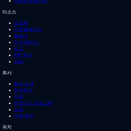
외환 & 트레이딩
리소스
요금제
마켓플레이스
블로그
지식 베이스
비교
API 문서
상태
회사
회사 소개
문의하기
리뷰
비즈니스 프로그램
교육
지원 받기
위치