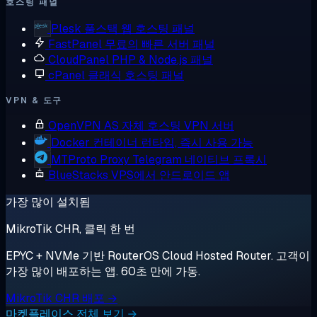
호스팅 패널
Plesk
풀스택 웹 호스팅 패널
FastPanel
무료의 빠른 서버 패널
CloudPanel
PHP & Node.js 패널
cPanel
클래식 호스팅 패널
VPN & 도구
OpenVPN AS
자체 호스팅 VPN 서버
Docker
컨테이너 런타임, 즉시 사용 가능
MTProto Proxy
Telegram 네이티브 프록시
BlueStacks
VPS에서 안드로이드 앱
가장 많이 설치됨
MikroTik CHR, 클릭 한 번
EPYC + NVMe 기반 RouterOS Cloud Hosted Router. 고객이
가장 많이 배포하는 앱. 60초 만에 가동.
MikroTik CHR 배포 →
마켓플레이스 전체 보기 →