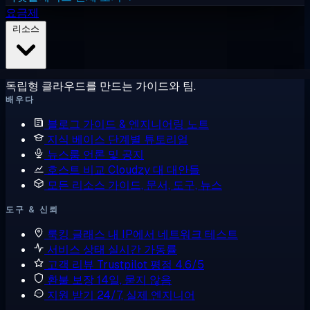
요금제
리소스
독립형 클라우드를 만드는 가이드와 팀.
배우다
블로그
가이드 & 엔지니어링 노트
지식 베이스
단계별 튜토리얼
뉴스룸
언론 및 공지
호스트 비교
Cloudzy 대 대안들
모든 리소스
가이드, 문서, 도구, 뉴스
도구 & 신뢰
룩킹 글래스
내 IP에서 네트워크 테스트
서비스 상태
실시간 가동률
고객 리뷰
Trustpilot 평점 4.6/5
환불 보장
14일, 묻지 않음
지원 받기
24/7, 실제 엔지니어