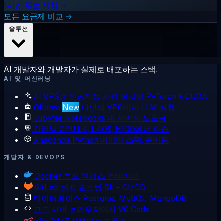
1시간 무료 체험 →
모든 요금제 비교 →
솔루션
AI 개발자와 개발자가 실제로 배포하는 스택.
AI 및 머신러닝
AI VPS용 인공지능
사전 설치된 PyTorch & CUDA
Ollama
New
나만의 VPS에서 LLM 실행
Jupyter Notebooks
내 서버의 노트북
딥러닝 GPU
L4, L40S, H100에서 학습
Anaconda
Python 데이터 스택, 준비됨
개발자 & DEVOPS
Docker
루트 액세스 컨테이너
GitLab
셀프 호스팅 Git + CI/CD
데이터베이스
Postgres, MySQL, MongoDB
코드 서버
브라우저에서 VS Code