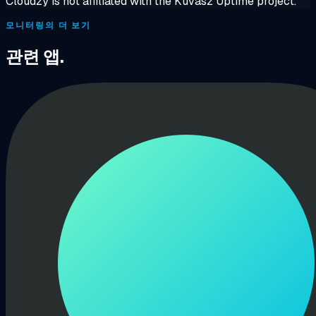
Cloudzy is not affiliated with the Kuvasz Uptime project.
모니터링의 더 보기
관련 앱.