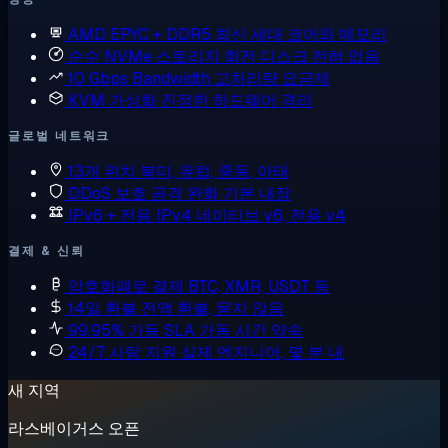
AMD EPYC + DDR5
최신 세대 코어와 메모리
순수 NVMe 스토리지
회전 디스크 전혀 없음
10 Gbps Bandwidth
고처리량 요금제
KVM 가상화
진정한 하드웨어 격리
글로벌 네트워크
13개 위치
북미, 유럽, 중동, 아태
DDoS 보호
공격 완화 기본 내장
IPv6 + 전용 IPv4
네이티브 v6, 전용 v4
결제 & 신뢰
암호화폐로 결제
BTC, XMR, USDT 등
14일 환불
전액 환불, 묻지 않음
99.95% 가동 SLA
가동 시간 약속
24/7 사람 지원
실제 엔지니어, 몇 분 내
새 지역
라스베이거스 오픈