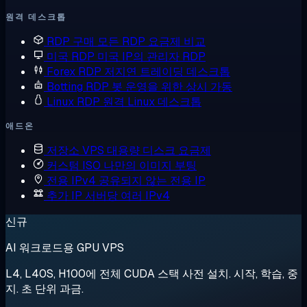
원격 데스크톱
RDP 구매
모든 RDP 요금제 비교
미국 RDP
미국 IP의 관리자 RDP
Forex RDP
저지연 트레이딩 데스크톱
Botting RDP
봇 운영을 위한 상시 가동
Linux RDP
원격 Linux 데스크톱
애드온
저장소 VPS
대용량 디스크 요금제
커스텀 ISO
나만의 이미지 부팅
전용 IPv4
공유되지 않는 전용 IP
추가 IP
서버당 여러 IPv4
신규
AI 워크로드용 GPU VPS
L4, L40S, H100에 전체 CUDA 스택 사전 설치. 시작, 학습, 중
지. 초 단위 과금.