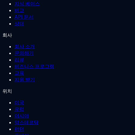
지식 베이스
비교
API 문서
상태
회사
회사 소개
문의하기
리뷰
비즈니스 프로그램
교육
지원 받기
위치
미국
유럽
아시아
암스테르담
런던