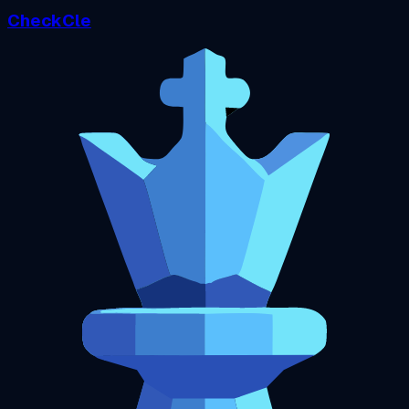
CheckCle