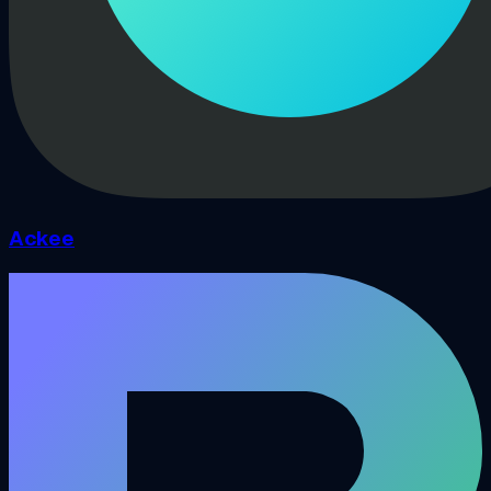
Ackee