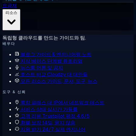
요금제
리소스
독립형 클라우드를 만드는 가이드와 팀.
배우다
블로그
가이드 & 엔지니어링 노트
지식 베이스
단계별 튜토리얼
뉴스룸
언론 및 공지
호스트 비교
Cloudzy 대 대안들
모든 리소스
가이드, 문서, 도구, 뉴스
도구 & 신뢰
룩킹 글래스
내 IP에서 네트워크 테스트
서비스 상태
실시간 가동률
고객 리뷰
Trustpilot 평점 4.6/5
환불 보장
14일, 묻지 않음
지원 받기
24/7, 실제 엔지니어