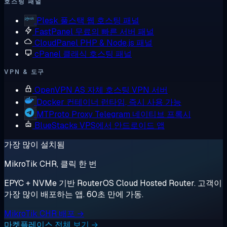
호스팅 패널
Plesk
풀스택 웹 호스팅 패널
FastPanel
무료의 빠른 서버 패널
CloudPanel
PHP & Node.js 패널
cPanel
클래식 호스팅 패널
VPN & 도구
OpenVPN AS
자체 호스팅 VPN 서버
Docker
컨테이너 런타임, 즉시 사용 가능
MTProto Proxy
Telegram 네이티브 프록시
BlueStacks
VPS에서 안드로이드 앱
가장 많이 설치됨
MikroTik CHR, 클릭 한 번
EPYC + NVMe 기반 RouterOS Cloud Hosted Router. 고객이
가장 많이 배포하는 앱. 60초 만에 가동.
MikroTik CHR 배포 →
마켓플레이스 전체 보기 →