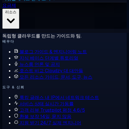
요금제
리소스
독립형 클라우드를 만드는 가이드와 팀.
배우다
블로그
가이드 & 엔지니어링 노트
지식 베이스
단계별 튜토리얼
뉴스룸
언론 및 공지
호스트 비교
Cloudzy 대 대안들
모든 리소스
가이드, 문서, 도구, 뉴스
도구 & 신뢰
룩킹 글래스
내 IP에서 네트워크 테스트
서비스 상태
실시간 가동률
고객 리뷰
Trustpilot 평점 4.6/5
환불 보장
14일, 묻지 않음
지원 받기
24/7, 실제 엔지니어