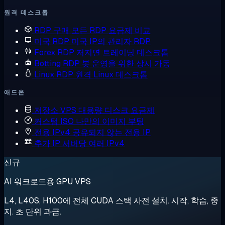
원격 데스크톱
RDP 구매
모든 RDP 요금제 비교
미국 RDP
미국 IP의 관리자 RDP
Forex RDP
저지연 트레이딩 데스크톱
Botting RDP
봇 운영을 위한 상시 가동
Linux RDP
원격 Linux 데스크톱
애드온
저장소 VPS
대용량 디스크 요금제
커스텀 ISO
나만의 이미지 부팅
전용 IPv4
공유되지 않는 전용 IP
추가 IP
서버당 여러 IPv4
신규
AI 워크로드용 GPU VPS
L4, L40S, H100에 전체 CUDA 스택 사전 설치. 시작, 학습, 중
지. 초 단위 과금.