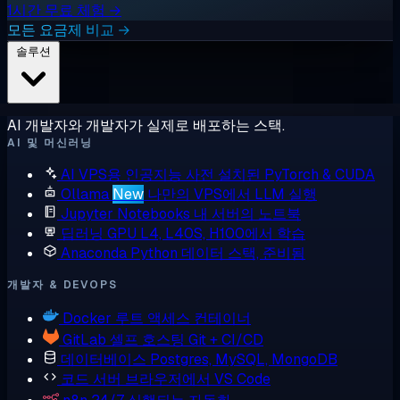
1시간 무료 체험 →
모든 요금제 비교 →
솔루션
AI 개발자와 개발자가 실제로 배포하는 스택.
AI 및 머신러닝
AI VPS용 인공지능
사전 설치된 PyTorch & CUDA
Ollama
New
나만의 VPS에서 LLM 실행
Jupyter Notebooks
내 서버의 노트북
딥러닝 GPU
L4, L40S, H100에서 학습
Anaconda
Python 데이터 스택, 준비됨
개발자 & DEVOPS
Docker
루트 액세스 컨테이너
GitLab
셀프 호스팅 Git + CI/CD
데이터베이스
Postgres, MySQL, MongoDB
코드 서버
브라우저에서 VS Code