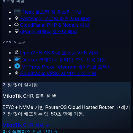
호스팅 패널
Plesk
풀스택 웹 호스팅 패널
FastPanel
무료의 빠른 서버 패널
CloudPanel
PHP & Node.js 패널
cPanel
클래식 호스팅 패널
VPN & 도구
OpenVPN AS
자체 호스팅 VPN 서버
Docker
컨테이너 런타임, 즉시 사용 가능
MTProto Proxy
Telegram 네이티브 프록시
BlueStacks
VPS에서 안드로이드 앱
가장 많이 설치됨
MikroTik CHR, 클릭 한 번
EPYC + NVMe 기반 RouterOS Cloud Hosted Router. 고객이
가장 많이 배포하는 앱. 60초 만에 가동.
MikroTik CHR 배포 →
마켓플레이스 전체 보기 →