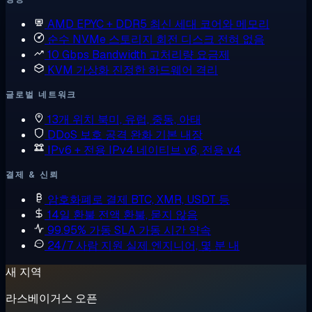
AMD EPYC + DDR5
최신 세대 코어와 메모리
순수 NVMe 스토리지
회전 디스크 전혀 없음
10 Gbps Bandwidth
고처리량 요금제
KVM 가상화
진정한 하드웨어 격리
글로벌 네트워크
13개 위치
북미, 유럽, 중동, 아태
DDoS 보호
공격 완화 기본 내장
IPv6 + 전용 IPv4
네이티브 v6, 전용 v4
결제 & 신뢰
암호화폐로 결제
BTC, XMR, USDT 등
14일 환불
전액 환불, 묻지 않음
99.95% 가동 SLA
가동 시간 약속
24/7 사람 지원
실제 엔지니어, 몇 분 내
새 지역
라스베이거스 오픈