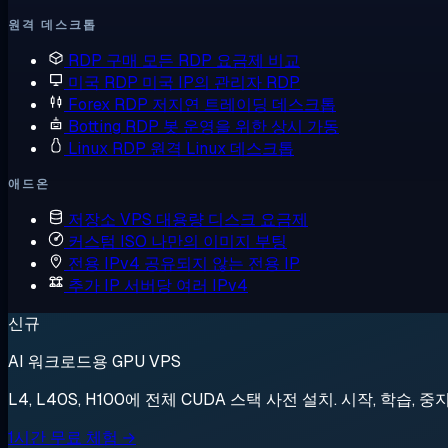
원격 데스크톱
RDP 구매
모든 RDP 요금제 비교
미국 RDP
미국 IP의 관리자 RDP
Forex RDP
저지연 트레이딩 데스크톱
Botting RDP
봇 운영을 위한 상시 가동
Linux RDP
원격 Linux 데스크톱
애드온
저장소 VPS
대용량 디스크 요금제
커스텀 ISO
나만의 이미지 부팅
전용 IPv4
공유되지 않는 전용 IP
추가 IP
서버당 여러 IPv4
신규
AI 워크로드용 GPU VPS
L4, L40S, H100에 전체 CUDA 스택 사전 설치. 시작, 학습, 중
1시간 무료 체험 →