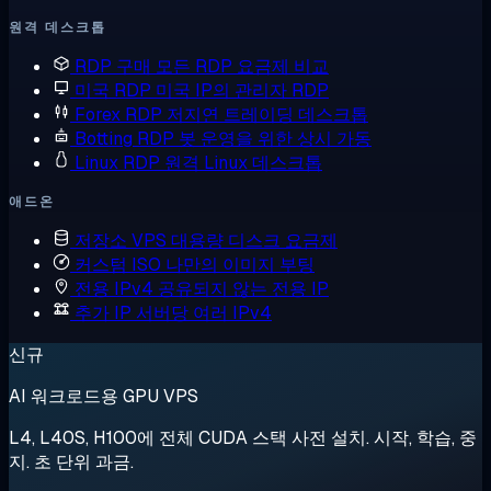
원격 데스크톱
RDP 구매
모든 RDP 요금제 비교
미국 RDP
미국 IP의 관리자 RDP
Forex RDP
저지연 트레이딩 데스크톱
Botting RDP
봇 운영을 위한 상시 가동
Linux RDP
원격 Linux 데스크톱
애드온
저장소 VPS
대용량 디스크 요금제
커스텀 ISO
나만의 이미지 부팅
전용 IPv4
공유되지 않는 전용 IP
추가 IP
서버당 여러 IPv4
신규
AI 워크로드용 GPU VPS
L4, L40S, H100에 전체 CUDA 스택 사전 설치. 시작, 학습, 중
지. 초 단위 과금.