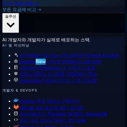
1시간 무료 체험 →
모든 요금제 비교 →
솔루션
AI 개발자와 개발자가 실제로 배포하는 스택.
AI 및 머신러닝
AI VPS용 인공지능
사전 설치된 PyTorch & CUDA
Ollama
New
나만의 VPS에서 LLM 실행
Jupyter Notebooks
내 서버의 노트북
딥러닝 GPU
L4, L40S, H100에서 학습
Anaconda
Python 데이터 스택, 준비됨
개발자 & DEVOPS
Docker
루트 액세스 컨테이너
GitLab
셀프 호스팅 Git + CI/CD
데이터베이스
Postgres, MySQL, MongoDB
코드 서버
브라우저에서 VS Code