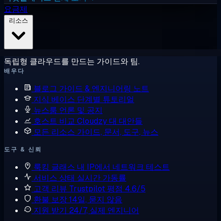
요금제
리소스
독립형 클라우드를 만드는 가이드와 팀.
배우다
블로그
가이드 & 엔지니어링 노트
지식 베이스
단계별 튜토리얼
뉴스룸
언론 및 공지
호스트 비교
Cloudzy 대 대안들
모든 리소스
가이드, 문서, 도구, 뉴스
도구 & 신뢰
룩킹 글래스
내 IP에서 네트워크 테스트
서비스 상태
실시간 가동률
고객 리뷰
Trustpilot 평점 4.6/5
환불 보장
14일, 묻지 않음
지원 받기
24/7, 실제 엔지니어