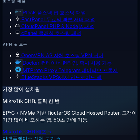
호스팅 패널
Plesk
풀스택 웹 호스팅 패널
FastPanel
무료의 빠른 서버 패널
CloudPanel
PHP & Node.js 패널
cPanel
클래식 호스팅 패널
VPN & 도구
OpenVPN AS
자체 호스팅 VPN 서버
Docker
컨테이너 런타임, 즉시 사용 가능
MTProto Proxy
Telegram 네이티브 프록시
BlueStacks
VPS에서 안드로이드 앱
가장 많이 설치됨
MikroTik CHR, 클릭 한 번
EPYC + NVMe 기반 RouterOS Cloud Hosted Router. 고객이
가장 많이 배포하는 앱. 60초 만에 가동.
MikroTik CHR 배포 →
마켓플레이스 전체 보기 →