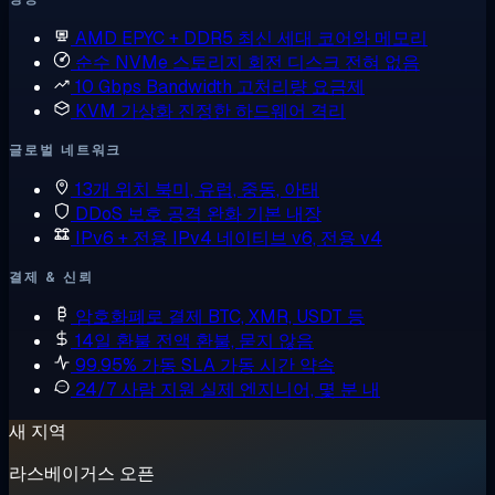
AMD EPYC + DDR5
최신 세대 코어와 메모리
순수 NVMe 스토리지
회전 디스크 전혀 없음
10 Gbps Bandwidth
고처리량 요금제
KVM 가상화
진정한 하드웨어 격리
글로벌 네트워크
13개 위치
북미, 유럽, 중동, 아태
DDoS 보호
공격 완화 기본 내장
IPv6 + 전용 IPv4
네이티브 v6, 전용 v4
결제 & 신뢰
암호화폐로 결제
BTC, XMR, USDT 등
14일 환불
전액 환불, 묻지 않음
99.95% 가동 SLA
가동 시간 약속
24/7 사람 지원
실제 엔지니어, 몇 분 내
새 지역
라스베이거스 오픈