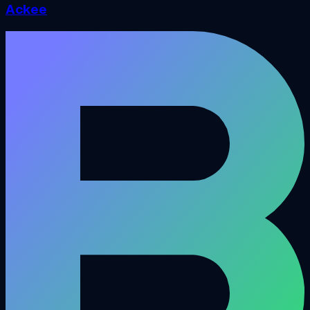
Ackee