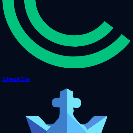
CheckCle