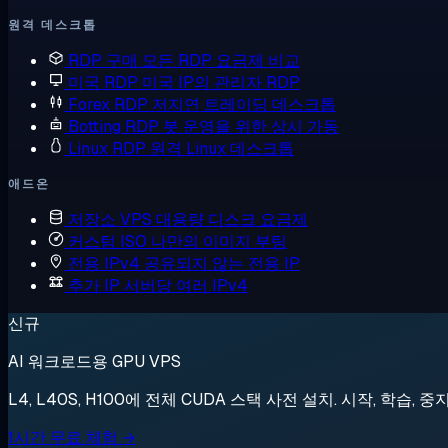
원격 데스크톱
RDP 구매
모든 RDP 요금제 비교
미국 RDP
미국 IP의 관리자 RDP
Forex RDP
저지연 트레이딩 데스크톱
Botting RDP
봇 운영을 위한 상시 가동
Linux RDP
원격 Linux 데스크톱
애드온
저장소 VPS
대용량 디스크 요금제
커스텀 ISO
나만의 이미지 부팅
전용 IPv4
공유되지 않는 전용 IP
추가 IP
서버당 여러 IPv4
신규
AI 워크로드용 GPU VPS
L4, L40S, H100에 전체 CUDA 스택 사전 설치. 시작, 학습, 중
1시간 무료 체험 →