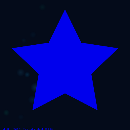
4.6
· 764 Trustpilot 리뷰