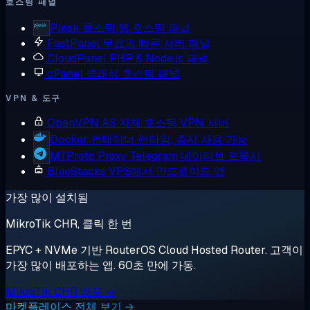
호스팅 패널
Plesk
풀스택 웹 호스팅 패널
FastPanel
무료의 빠른 서버 패널
CloudPanel
PHP & Node.js 패널
cPanel
클래식 호스팅 패널
VPN & 도구
OpenVPN AS
자체 호스팅 VPN 서버
Docker
컨테이너 런타임, 즉시 사용 가능
MTProto Proxy
Telegram 네이티브 프록시
BlueStacks
VPS에서 안드로이드 앱
가장 많이 설치됨
MikroTik CHR, 클릭 한 번
EPYC + NVMe 기반 RouterOS Cloud Hosted Router. 고객이
가장 많이 배포하는 앱. 60초 만에 가동.
MikroTik CHR 배포 →
마켓플레이스 전체 보기 →