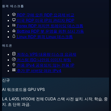
원격 데스크톱
RDP 구매
모든 RDP 요금제 비교
미국 RDP
미국 IP의 관리자 RDP
Forex RDP
저지연 트레이딩 데스크톱
Botting RDP
봇 운영을 위한 상시 가동
Linux RDP
원격 Linux 데스크톱
애드온
저장소 VPS
대용량 디스크 요금제
커스텀 ISO
나만의 이미지 부팅
전용 IPv4
공유되지 않는 전용 IP
추가 IP
서버당 여러 IPv4
신규
AI 워크로드용 GPU VPS
L4, L40S, H100에 전체 CUDA 스택 사전 설치. 시작, 학습, 중
지. 초 단위 과금.