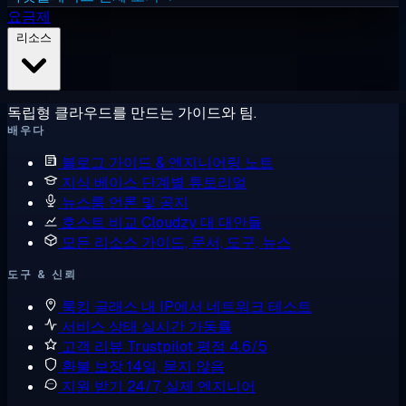
요금제
리소스
독립형 클라우드를 만드는 가이드와 팀.
배우다
블로그
가이드 & 엔지니어링 노트
지식 베이스
단계별 튜토리얼
뉴스룸
언론 및 공지
호스트 비교
Cloudzy 대 대안들
모든 리소스
가이드, 문서, 도구, 뉴스
도구 & 신뢰
룩킹 글래스
내 IP에서 네트워크 테스트
서비스 상태
실시간 가동률
고객 리뷰
Trustpilot 평점 4.6/5
환불 보장
14일, 묻지 않음
지원 받기
24/7, 실제 엔지니어