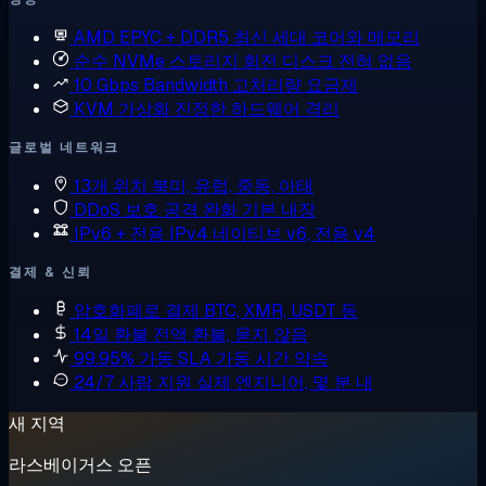
AMD EPYC + DDR5
최신 세대 코어와 메모리
순수 NVMe 스토리지
회전 디스크 전혀 없음
10 Gbps Bandwidth
고처리량 요금제
KVM 가상화
진정한 하드웨어 격리
글로벌 네트워크
13개 위치
북미, 유럽, 중동, 아태
DDoS 보호
공격 완화 기본 내장
IPv6 + 전용 IPv4
네이티브 v6, 전용 v4
결제 & 신뢰
암호화폐로 결제
BTC, XMR, USDT 등
14일 환불
전액 환불, 묻지 않음
99.95% 가동 SLA
가동 시간 약속
24/7 사람 지원
실제 엔지니어, 몇 분 내
새 지역
라스베이거스 오픈