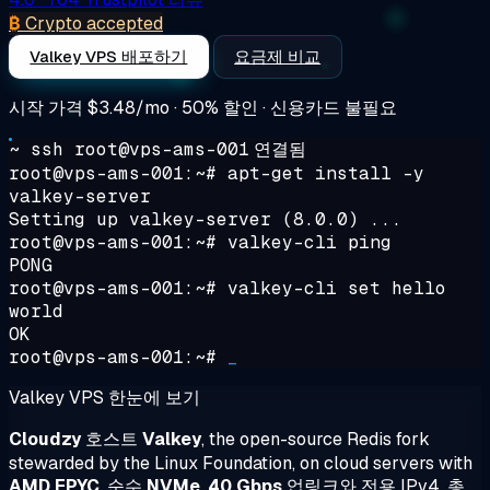
₿
Crypto accepted
Valkey VPS 배포하기
요금제 비교
시작 가격
$3.48/mo
· 50% 할인 · 신용카드 불필요
~ ssh root@vps-ams-001
연결됨
root@vps-ams-001:~#
apt-get install -y
valkey-server
Setting up valkey-server (8.0.0) ...
root@vps-ams-001:~#
valkey-cli ping
PONG
root@vps-ams-001:~#
valkey-cli set hello
world
OK
root@vps-ams-001:~#
_
Valkey VPS 한눈에 보기
Cloudzy
호스트
Valkey
, the open-source Redis fork
stewarded by the Linux Foundation, on cloud servers with
AMD EPYC
, 순수
NVMe
,
40 Gbps
업링크와 전용 IPv4, 총