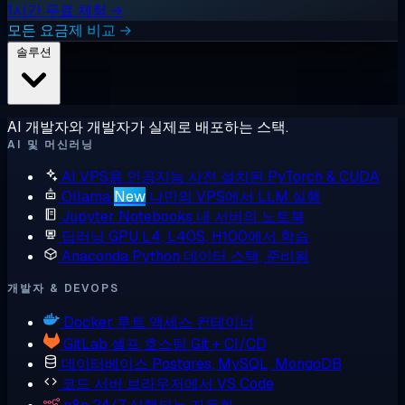
1시간 무료 체험 →
모든 요금제 비교 →
솔루션
AI 개발자와 개발자가 실제로 배포하는 스택.
AI 및 머신러닝
AI VPS용 인공지능
사전 설치된 PyTorch & CUDA
Ollama
New
나만의 VPS에서 LLM 실행
Jupyter Notebooks
내 서버의 노트북
딥러닝 GPU
L4, L40S, H100에서 학습
Anaconda
Python 데이터 스택, 준비됨
개발자 & DEVOPS
Docker
루트 액세스 컨테이너
GitLab
셀프 호스팅 Git + CI/CD
데이터베이스
Postgres, MySQL, MongoDB
코드 서버
브라우저에서 VS Code