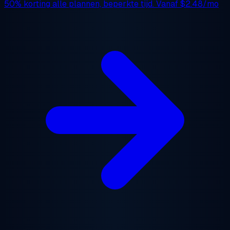
50% korting
alle plannen, beperkte tijd. Vanaf
$2.48/mo