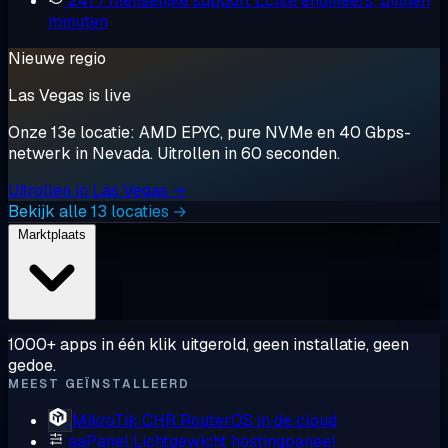
24/7 menselijke support
Echte engineers, binnen
minuten
Nieuwe regio
Las Vegas is live
Onze 13e locatie: AMD EPYC, pure NVMe en 40 Gbps-
netwerk in Nevada. Uitrollen in 60 seconden.
Uitrollen in Las Vegas →
Bekijk alle 13 locaties →
Marktplaats
1000+ apps in één klik uitgerold, geen installatie, geen
gedoe.
MEEST GEÏNSTALLEERD
MikroTik CHR
RouterOS in de cloud
aaPanel
Lichtgewicht hostingpaneel