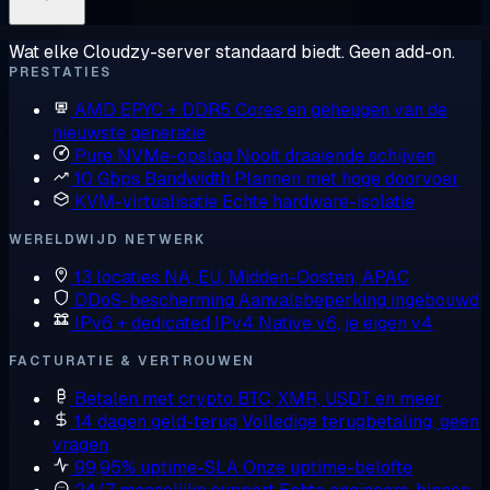
Wat elke Cloudzy-server standaard biedt. Geen add-on.
PRESTATIES
AMD EPYC + DDR5
Cores en geheugen van de
nieuwste generatie
Pure NVMe-opslag
Nooit draaiende schijven
10 Gbps Bandwidth
Plannen met hoge doorvoer
KVM-virtualisatie
Echte hardware-isolatie
WERELDWIJD NETWERK
13 locaties
NA, EU, Midden-Oosten, APAC
DDoS-bescherming
Aanvalsbeperking ingebouwd
IPv6 + dedicated IPv4
Native v6, je eigen v4
FACTURATIE & VERTROUWEN
Betalen met crypto
BTC, XMR, USDT en meer
14 dagen geld-terug
Volledige terugbetaling, geen
vragen
99,95% uptime-SLA
Onze uptime-belofte