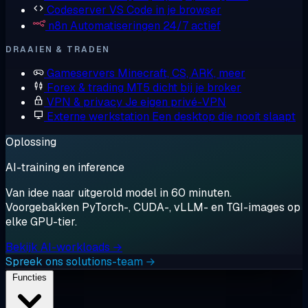
Codeserver
VS Code in je browser
n8n
Automatiseringen 24/7 actief
DRAAIEN & TRADEN
Gameservers
Minecraft, CS, ARK, meer
Forex & trading
MT5 dicht bij je broker
VPN & privacy
Je eigen privé-VPN
Externe werkstation
Een desktop die nooit slaapt
Oplossing
AI-training en inference
Van idee naar uitgerold model in 60 minuten.
Voorgebakken PyTorch-, CUDA-, vLLM- en TGI-images op
elke GPU-tier.
Bekijk AI-workloads →
Spreek ons solutions-team →
Functies