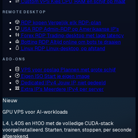
Custom VPS
Kies CPU, RAM en schijf op maat
REMOTE DESKTOP
RDP kopen
Vergelijk elk RDP-plan
USA RDP
Admin-RDP op Amerikaanse IP's
Forex RDP
Trading-desktop met lage latency
Botting RDP
Altijd online om bots te draaien
Linux RDP
Linux-desktop, op afstand
ADD-ONS
VPS voor opslag
Plannen met grote schijf
Eigen ISO
Start je eigen image
Dedicated IPv4
Jouw IP, niet gedeeld
Extra IP's
Meerdere IPv4 per server
Nieuw
GPU VPS voor AI-workloads
L4, L40S en H100 met de volledige CUDA-stack
voorgeïnstalleerd. Starten, trainen, stoppen, per seconde
afgerekend.