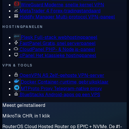
WireGuard
Moderne, snelle kernel VPN
MetaTrader 4
Forex-tradingstandaard
Hiddify Manager
Multi-protocol VPN-paneel
HOSTINGPANELEN
Plesk
Full-stack webhostingpaneel
FastPanel
Gratis, snel serverpaneel
CloudPanel
PHP- & Node.js-paneel
cPanel
Het klassieke hostingpaneel
VPN & TOOLS
OpenVPN AS
Zelf-gehoste VPN-server
Docker
Container-runtime, gebruiksklaar
MTProto Proxy
Telegram-native proxy
BlueStacks
Android-apps op een VPS
Meest geïnstalleerd
MikroTik CHR, in 1 klik
RouterOS Cloud Hosted Router op EPYC + NVMe. De #1-