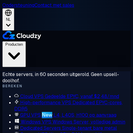
Ondersteuning
Contact met sales
NL
Producten
Echte servers, in 60 seconden uitgerold. Geen upsell-
doolhof.
BEREKEN
Cloud VPS
Gedeelde EPYC, vanaf $2,48/mnd
High-performance VPS
Dedicated EPYC-cores,
DDR5
GPU VPS
New
L4, L40S, H100 op aanvraag
Windows VPS
Windows Server, volledige admin
Dedicated Servers
Single-tenant bare metal