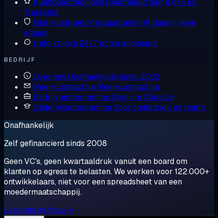
Klantbeoordelingen
Beoordeeld met 4,6/5 op
Trustpilot
Niet-goed-geld-teruggarantie
14 dagen, geen
vragen
Hulp krijgen
24/7, echte engineers
BEDRIJF
Over ons
Onafhankelijk sinds 2008
Neem contact op
Neem contact op
Bedrijvenprogramma
Groei op Cloudzy
Onderwijsprogramma
Voor onderzoek en teams
Onafhankelijk
Zelf gefinancierd sinds 2008
Geen VC's, geen kwartaaldruk vanuit een board om
klanten op egress te belasten. We werken voor 122.000+
ontwikkelaars, niet voor een spreadsheet van een
moedermaatschappij.
Lees ons verhaal →