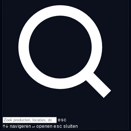
esc
↑↓
navigeren
↵
openen
esc
sluiten