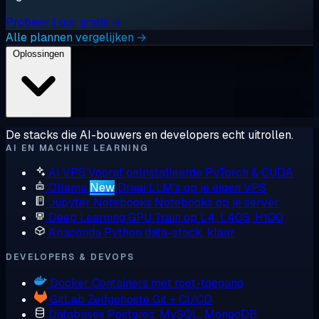
Probeer 1 uur gratis →
Alle plannen vergelijken →
Oplossingen
De stacks die AI-bouwers en developers echt uitrollen.
AI EN MACHINE LEARNING
AI VPS
Vooraf geïnstalleerde PyTorch & CUDA
Ollama
New
Draai LLM's op je eigen VPS
Jupyter Notebooks
Notebooks op je server
Deep Learning GPU
Train op L4, L40S, H100
Anaconda
Python data-stack, klaar
DEVELOPERS & DEVOPS
Docker
Containers met root-toegang
GitLab
Zelfgehoste Git + CI/CD
Databases
Postgres, MySQL, MongoDB