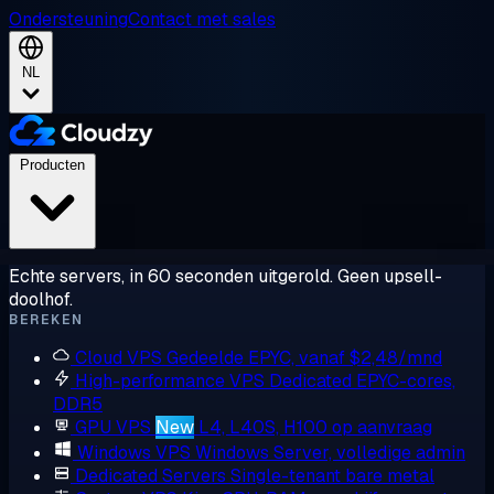
Ondersteuning
Contact met sales
NL
Producten
Echte servers, in 60 seconden uitgerold. Geen upsell-
doolhof.
BEREKEN
Cloud VPS
Gedeelde EPYC, vanaf $2,48/mnd
High-performance VPS
Dedicated EPYC-cores,
DDR5
GPU VPS
New
L4, L40S, H100 op aanvraag
Windows VPS
Windows Server, volledige admin
Dedicated Servers
Single-tenant bare metal