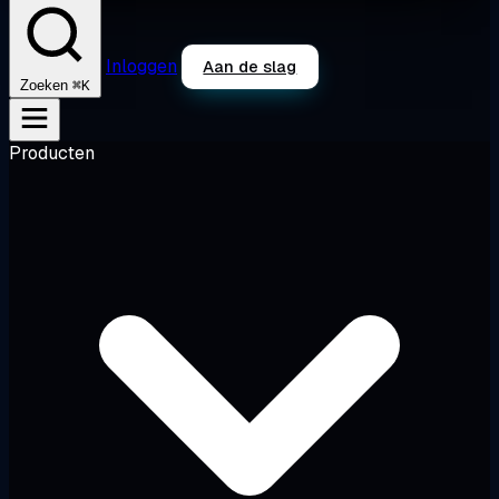
Inloggen
Aan de slag
⌘K
Zoeken
Producten