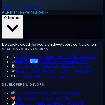
Probeer 1 uur gratis →
Alle plannen vergelijken →
Oplossingen
De stacks die AI-bouwers en developers echt uitrollen.
AI EN MACHINE LEARNING
AI VPS
Vooraf geïnstalleerde PyTorch & CUDA
Ollama
New
Draai LLM's op je eigen VPS
Jupyter Notebooks
Notebooks op je server
Deep Learning GPU
Train op L4, L40S, H100
Anaconda
Python data-stack, klaar
DEVELOPERS & DEVOPS
Docker
Containers met root-toegang
GitLab
Zelfgehoste Git + CI/CD
Databases
Postgres, MySQL, MongoDB