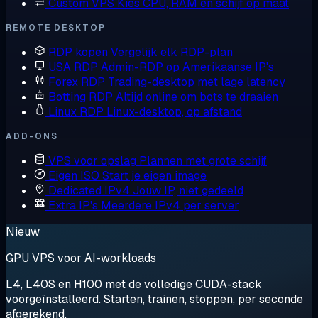
Custom VPS
Kies CPU, RAM en schijf op maat
REMOTE DESKTOP
RDP kopen
Vergelijk elk RDP-plan
USA RDP
Admin-RDP op Amerikaanse IP's
Forex RDP
Trading-desktop met lage latency
Botting RDP
Altijd online om bots te draaien
Linux RDP
Linux-desktop, op afstand
ADD-ONS
VPS voor opslag
Plannen met grote schijf
Eigen ISO
Start je eigen image
Dedicated IPv4
Jouw IP, niet gedeeld
Extra IP's
Meerdere IPv4 per server
Nieuw
GPU VPS voor AI-workloads
L4, L40S en H100 met de volledige CUDA-stack
voorgeïnstalleerd. Starten, trainen, stoppen, per seconde
afgerekend.