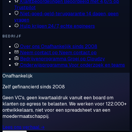
Klantbeoordelingen
Beoordeeld met 4,6/5 op
Trustpilot
Niet-goed-geld-teruggarantie
14 dagen, geen
vragen
Hulp krijgen
24/7, echte engineers
BEDRIJF
Over ons
Onafhankelijk sinds 2008
Neem contact op
Neem contact op
Bedrijvenprogramma
Groei op Cloudzy
Onderwijsprogramma
Voor onderzoek en teams
Onafhankelijk
Zelf gefinancierd sinds 2008
Geen VC's, geen kwartaaldruk vanuit een board om
klanten op egress te belasten. We werken voor 122.000+
ontwikkelaars, niet voor een spreadsheet van een
moedermaatschappij.
Lees ons verhaal →