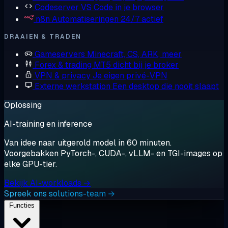
Codeserver
VS Code in je browser
n8n
Automatiseringen 24/7 actief
DRAAIEN & TRADEN
Gameservers
Minecraft, CS, ARK, meer
Forex & trading
MT5 dicht bij je broker
VPN & privacy
Je eigen privé-VPN
Externe werkstation
Een desktop die nooit slaapt
Oplossing
AI-training en inference
Van idee naar uitgerold model in 60 minuten.
Voorgebakken PyTorch-, CUDA-, vLLM- en TGI-images op
elke GPU-tier.
Bekijk AI-workloads →
Spreek ons solutions-team →
Functies