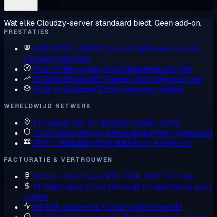
Wat elke Cloudzy-server standaard biedt. Geen add-on.
PRESTATIES
AMD EPYC + DDR5
Cores en geheugen van de
nieuwste generatie
Pure NVMe-opslag
Nooit draaiende schijven
10 Gbps Bandwidth
Plannen met hoge doorvoer
KVM-virtualisatie
Echte hardware-isolatie
WERELDWIJD NETWERK
13 locaties
NA, EU, Midden-Oosten, APAC
DDoS-bescherming
Aanvalsbeperking ingebouwd
IPv6 + dedicated IPv4
Native v6, je eigen v4
FACTURATIE & VERTROUWEN
Betalen met crypto
BTC, XMR, USDT en meer
14 dagen geld-terug
Volledige terugbetaling, geen
vragen
99,95% uptime-SLA
Onze uptime-belofte