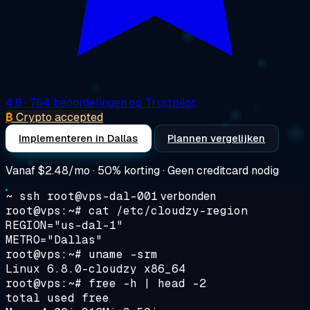
4.6
· 764 beoordelingen op Trustpilot
₿
Crypto accepted
Implementeren in Dallas
Plannen vergelijken
Vanaf
$2.48/mo
· 50% korting · Geen creditcard nodig
~ ssh root@vps-dal-001
verbonden
root@vps:~#
cat /etc/cloudzy-region
REGION="us-dal-1"
METRO="Dallas"
root@vps:~#
uname -srm
Linux 6.8.0-cloudzy x86_64
root@vps:~#
free -h | head -2
total used free