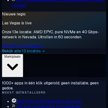
24/7 menselijke support
Echte engineers, binnen
minuten
Nieuwe regio
Las Vegas is live
Onze 13e locatie: AMD EPYC, pure NVMe en 40 Gbps-
netwerk in Nevada. Uitrollen in 60 seconden.
Uitrollen in Las Vegas →
Bekijk alle 13 locaties →
Marktplaats
1000+ apps in één klik uitgerold, geen installatie, geen
gedoe.
MEEST GEÏNSTALLEERD
MikroTik CHR
RouterOS in de cloud
aaPanel
Lichtgewicht hostingpaneel