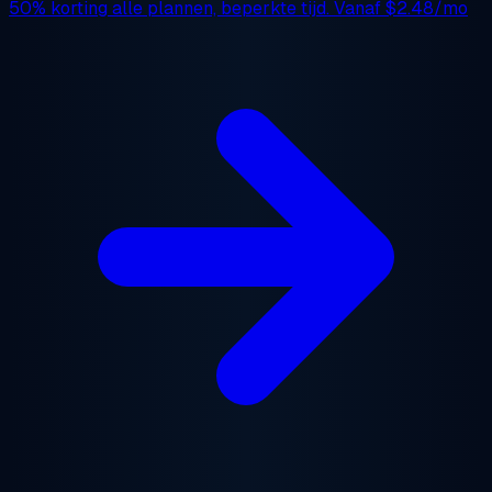
50% korting
alle plannen, beperkte tijd. Vanaf
$2.48/mo