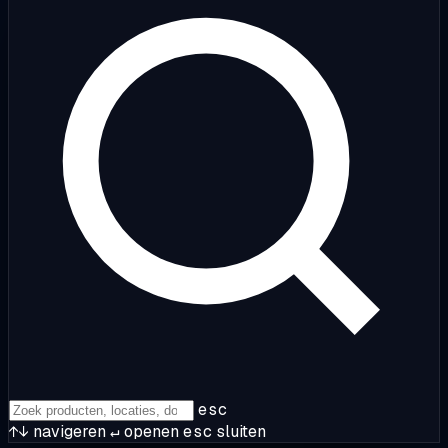
esc
↑↓
navigeren
↵
openen
esc
sluiten