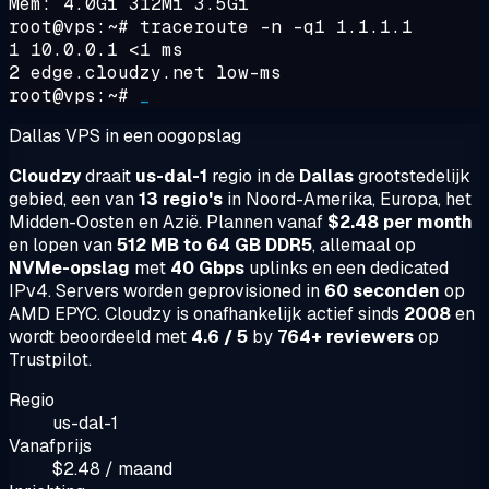
Mem: 4.0Gi 312Mi 3.5Gi
root@vps:~#
traceroute -n -q1 1.1.1.1
1 10.0.0.1 <1 ms
2 edge.cloudzy.net low-ms
root@vps:~#
_
Dallas VPS in een oogopslag
Cloudzy
draait
us-dal-1
regio in de
Dallas
grootstedelijk
gebied, een van
13 regio's
in Noord-Amerika, Europa, het
Midden-Oosten en Azië. Plannen vanaf
$2.48 per month
en lopen van
512 MB to 64 GB DDR5
, allemaal op
NVMe-opslag
met
40 Gbps
uplinks en een dedicated
IPv4. Servers worden geprovisioned in
60 seconden
op
AMD EPYC. Cloudzy is onafhankelijk actief sinds
2008
en
wordt beoordeeld met
4.6 / 5
by
764+ reviewers
op
Trustpilot.
Regio
us-dal-1
Vanafprijs
$2.48 / maand