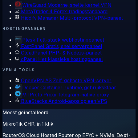
WireGuard
Moderne, snelle kernel VPN
MetaTrader 4
Forex-tradingstandaard
Hiddify Manager
Multi-protocol VPN-paneel
HOSTINGPANELEN
Plesk
Full-stack webhostingpaneel
FastPanel
Gratis, snel serverpaneel
CloudPanel
PHP- & Node.js-paneel
cPanel
Het klassieke hostingpaneel
VPN & TOOLS
OpenVPN AS
Zelf-gehoste VPN-server
Docker
Container-runtime, gebruiksklaar
MTProto Proxy
Telegram-native proxy
BlueStacks
Android-apps op een VPS
Meest geïnstalleerd
MikroTik CHR, in 1 klik
RouterOS Cloud Hosted Router op EPYC + NVMe. De #1-