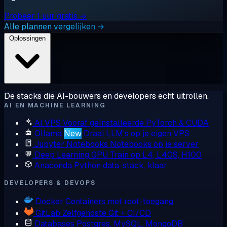
Probeer 1 uur gratis →
Alle plannen vergelijken →
Oplossingen
De stacks die AI-bouwers en developers echt uitrollen.
AI EN MACHINE LEARNING
AI VPS
Vooraf geïnstalleerde PyTorch & CUDA
Ollama
New
Draai LLM's op je eigen VPS
Jupyter Notebooks
Notebooks op je server
Deep Learning GPU
Train op L4, L40S, H100
Anaconda
Python data-stack, klaar
DEVELOPERS & DEVOPS
Docker
Containers met root-toegang
GitLab
Zelfgehoste Git + CI/CD
Databases
Postgres, MySQL, MongoDB