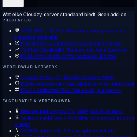
Wat elke Cloudzy-server standaard biedt. Geen add-on.
PRESTATIES
AMD EPYC + DDR5
Cores en geheugen van de
nieuwste generatie
Pure NVMe-opslag
Nooit draaiende schijven
10 Gbps Bandwidth
Plannen met hoge doorvoer
KVM-virtualisatie
Echte hardware-isolatie
WERELDWIJD NETWERK
13 locaties
NA, EU, Midden-Oosten, APAC
DDoS-bescherming
Aanvalsbeperking ingebouwd
IPv6 + dedicated IPv4
Native v6, je eigen v4
FACTURATIE & VERTROUWEN
Betalen met crypto
BTC, XMR, USDT en meer
14 dagen geld-terug
Volledige terugbetaling, geen
vragen
99,95% uptime-SLA
Onze uptime-belofte