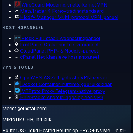
WireGuard
Moderne, snelle kernel VPN
MetaTrader 4
Forex-tradingstandaard
Hiddify Manager
Multi-protocol VPN-paneel
HOSTINGPANELEN
Plesk
Full-stack webhostingpaneel
FastPanel
Gratis, snel serverpaneel
CloudPanel
PHP- & Node.js-paneel
cPanel
Het klassieke hostingpaneel
VPN & TOOLS
OpenVPN AS
Zelf-gehoste VPN-server
Docker
Container-runtime, gebruiksklaar
MTProto Proxy
Telegram-native proxy
BlueStacks
Android-apps op een VPS
Meest geïnstalleerd
MikroTik CHR, in 1 klik
RouterOS Cloud Hosted Router op EPYC + NVMe. De #1-