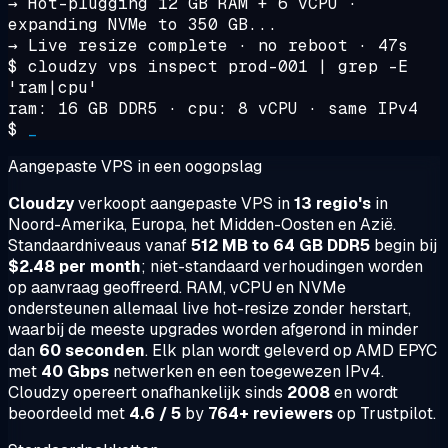
→ Hot-plugging 12 GB RAM + 6 vCPU ·
expanding NVMe to 350 GB...
→ Live resize complete · no reboot · 47s
$
cloudzy vps inspect prod-001 | grep -E
'ram|cpu'
ram: 16 GB DDR5 · cpu: 8 vCPU · same IPv4
$
_
Aangepaste VPS in een oogopslag
Cloudzy
verkoopt aangepaste VPS in
13 regio's
in
Noord-Amerika, Europa, het Midden-Oosten en Azië.
Standaardniveaus vanaf
512 MB to 64 GB DDR5
begin bij
$2.48 per month
; niet-standaard verhoudingen worden
op aanvraag geoffreerd. RAM, vCPU en NVMe
ondersteunen allemaal live hot-resize zonder herstart,
waarbij de meeste upgrades worden afgerond in minder
dan
60 seconden
. Elk plan wordt geleverd op AMD EPYC
met
40 Gbps
netwerken en een toegewezen IPv4.
Cloudzy opereert onafhankelijk sinds
2008
en wordt
beoordeeld met
4.6 / 5
by
764+ reviewers
op Trustpilot.