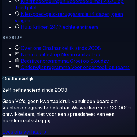
Klantbeoordelingen
Beoordeeld met 4,6/5 op
Trustpilot
Niet-goed-geld-teruggarantie
14 dagen, geen
vragen
Hulp krijgen
24/7, echte engineers
BEDRIJF
Over ons
Onafhankelijk sinds 2008
Neem contact op
Neem contact op
Bedrijvenprogramma
Groei op Cloudzy
Onderwijsprogramma
Voor onderzoek en teams
Onafhankelijk
Zelf gefinancierd sinds 2008
Geen VC's, geen kwartaaldruk vanuit een board om
klanten op egress te belasten. We werken voor 122.000+
ontwikkelaars, niet voor een spreadsheet van een
moedermaatschappij.
Lees ons verhaal →