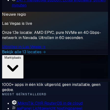
24/7 menselijke support
Echte engineers, binnen
minuten
Nieuwe regio
Las Vegas is live
Onze 13e locatie: AMD EPYC, pure NVMe en 40 Gbps-
netwerk in Nevada. Uitrollen in 60 seconden.
Uitrollen in Las Vegas →
Bekijk alle 13 locaties →
Marktplaats
1000+ apps in één klik uitgerold, geen installatie, geen
gedoe.
MEEST GEÏNSTALLEERD
MikroTik CHR
RouterOS in de cloud
aaPanel
Lichtgewicht hostingpaneel