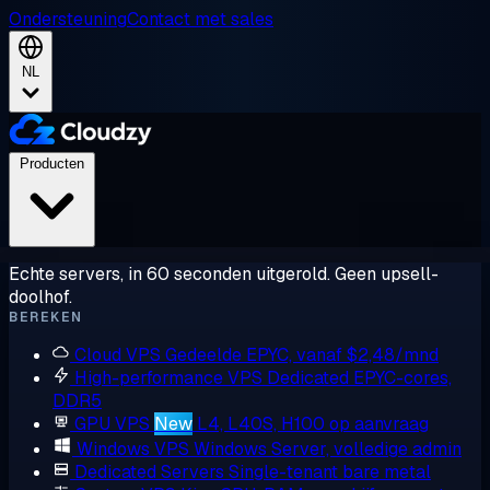
Ondersteuning
Contact met sales
NL
Producten
Echte servers, in 60 seconden uitgerold. Geen upsell-
doolhof.
BEREKEN
Cloud VPS
Gedeelde EPYC, vanaf $2,48/mnd
High-performance VPS
Dedicated EPYC-cores,
DDR5
GPU VPS
New
L4, L40S, H100 op aanvraag
Windows VPS
Windows Server, volledige admin
Dedicated Servers
Single-tenant bare metal