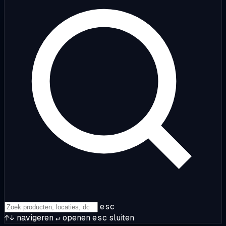
esc
↑↓
navigeren
↵
openen
esc
sluiten