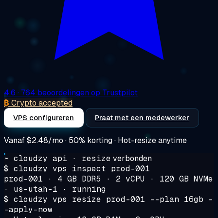
4.6
· 764 beoordelingen op Trustpilot
₿
Crypto accepted
VPS configureren
Praat met een medewerker
Vanaf
$2.48/mo
· 50% korting · Hot-resize anytime
~ cloudzy api · resize
verbonden
$
cloudzy vps inspect prod-001
prod-001 · 4 GB DDR5 · 2 vCPU · 120 GB NVMe
· us-utah-1 · running
$
cloudzy vps resize prod-001 --plan 16gb -
-apply-now