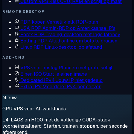
Custom VPS
Kies CPU, RAM en schijf op maat
REMOTE DESKTOP
RDP kopen
Vergelijk elk RDP-plan
USA RDP
Admin-RDP op Amerikaanse IP's
Forex RDP
Trading-desktop met lage latency
Botting RDP
Altijd online om bots te draaien
Linux RDP
Linux-desktop, op afstand
ADD-ONS
VPS voor opslag
Plannen met grote schijf
Eigen ISO
Start je eigen image
Dedicated IPv4
Jouw IP, niet gedeeld
Extra IP's
Meerdere IPv4 per server
Nieuw
GPU VPS voor AI-workloads
L4, L40S en H100 met de volledige CUDA-stack
voorgeïnstalleerd. Starten, trainen, stoppen, per seconde
afgerekend.