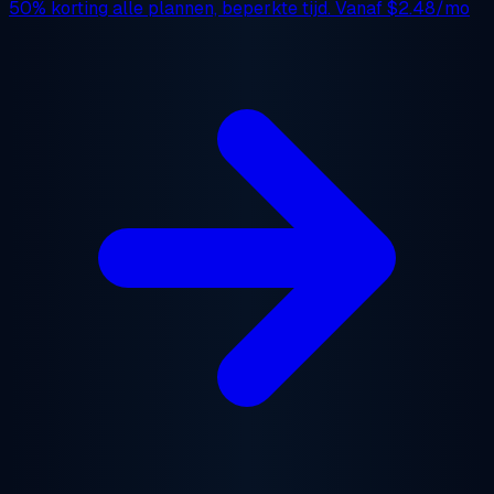
50% korting
alle plannen, beperkte tijd. Vanaf
$2.48/mo