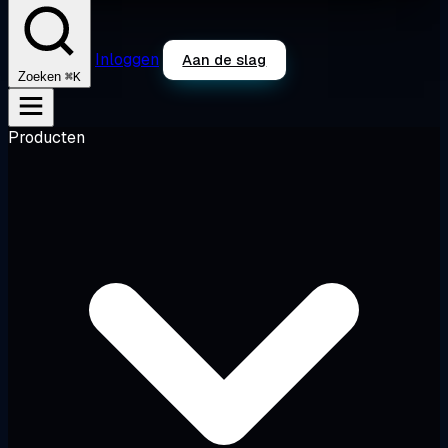
Inloggen
Aan de slag
⌘K
Zoeken
Producten