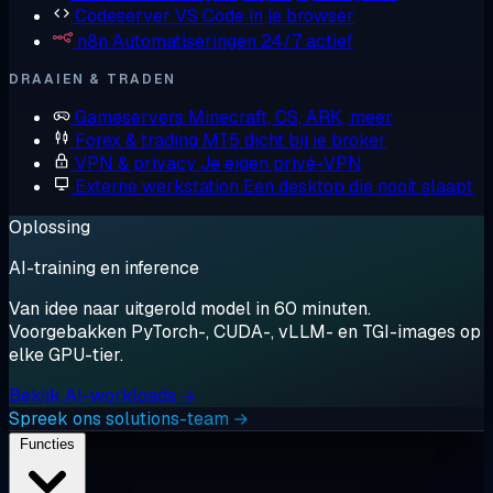
Codeserver
VS Code in je browser
n8n
Automatiseringen 24/7 actief
DRAAIEN & TRADEN
Gameservers
Minecraft, CS, ARK, meer
Forex & trading
MT5 dicht bij je broker
VPN & privacy
Je eigen privé-VPN
Externe werkstation
Een desktop die nooit slaapt
Oplossing
AI-training en inference
Van idee naar uitgerold model in 60 minuten.
Voorgebakken PyTorch-, CUDA-, vLLM- en TGI-images op
elke GPU-tier.
Bekijk AI-workloads →
Spreek ons solutions-team →
Functies