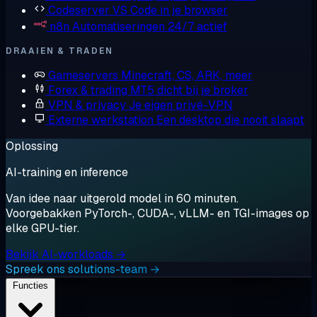
Codeserver
VS Code in je browser
n8n
Automatiseringen 24/7 actief
DRAAIEN & TRADEN
Gameservers
Minecraft, CS, ARK, meer
Forex & trading
MT5 dicht bij je broker
VPN & privacy
Je eigen privé-VPN
Externe werkstation
Een desktop die nooit slaapt
Oplossing
AI-training en inference
Van idee naar uitgerold model in 60 minuten.
Voorgebakken PyTorch-, CUDA-, vLLM- en TGI-images op
elke GPU-tier.
Bekijk AI-workloads →
Spreek ons solutions-team →
Functies