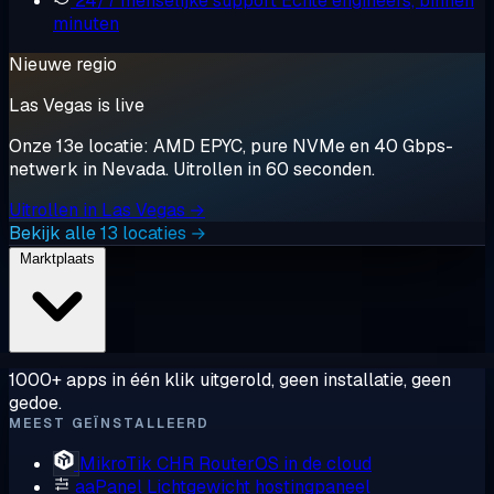
24/7 menselijke support
Echte engineers, binnen
minuten
Nieuwe regio
Las Vegas is live
Onze 13e locatie: AMD EPYC, pure NVMe en 40 Gbps-
netwerk in Nevada. Uitrollen in 60 seconden.
Uitrollen in Las Vegas →
Bekijk alle 13 locaties →
Marktplaats
1000+ apps in één klik uitgerold, geen installatie, geen
gedoe.
MEEST GEÏNSTALLEERD
MikroTik CHR
RouterOS in de cloud
aaPanel
Lichtgewicht hostingpaneel