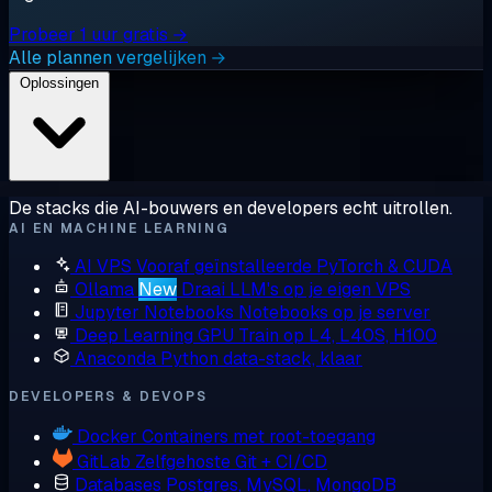
Probeer 1 uur gratis →
Alle plannen vergelijken →
Oplossingen
De stacks die AI-bouwers en developers echt uitrollen.
AI EN MACHINE LEARNING
AI VPS
Vooraf geïnstalleerde PyTorch & CUDA
Ollama
New
Draai LLM's op je eigen VPS
Jupyter Notebooks
Notebooks op je server
Deep Learning GPU
Train op L4, L40S, H100
Anaconda
Python data-stack, klaar
DEVELOPERS & DEVOPS
Docker
Containers met root-toegang
GitLab
Zelfgehoste Git + CI/CD
Databases
Postgres, MySQL, MongoDB