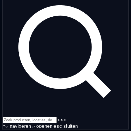
esc
↑↓
navigeren
↵
openen
esc
sluiten