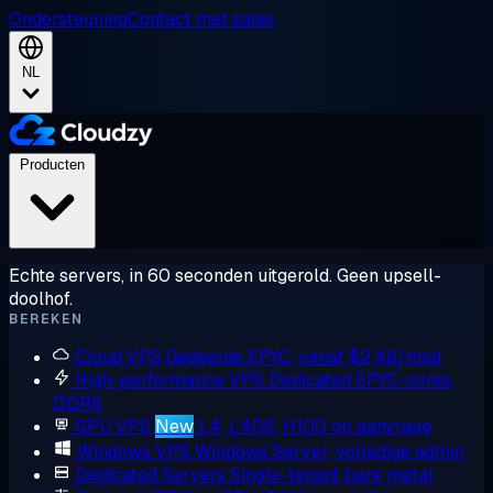
Ondersteuning
Contact met sales
NL
Producten
Echte servers, in 60 seconden uitgerold. Geen upsell-
doolhof.
BEREKEN
Cloud VPS
Gedeelde EPYC, vanaf $2,48/mnd
High-performance VPS
Dedicated EPYC-cores,
DDR5
GPU VPS
New
L4, L40S, H100 op aanvraag
Windows VPS
Windows Server, volledige admin
Dedicated Servers
Single-tenant bare metal