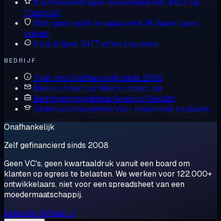
Klantbeoordelingen
Beoordeeld met 4,6/5 op
Trustpilot
Niet-goed-geld-teruggarantie
14 dagen, geen
vragen
Hulp krijgen
24/7, echte engineers
BEDRIJF
Over ons
Onafhankelijk sinds 2008
Neem contact op
Neem contact op
Bedrijvenprogramma
Groei op Cloudzy
Onderwijsprogramma
Voor onderzoek en teams
Onafhankelijk
Zelf gefinancierd sinds 2008
Geen VC's, geen kwartaaldruk vanuit een board om
klanten op egress te belasten. We werken voor 122.000+
ontwikkelaars, niet voor een spreadsheet van een
moedermaatschappij.
Lees ons verhaal →