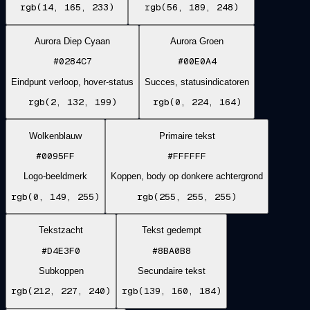
rgb(14, 165, 233)
rgb(56, 189, 248)
Aurora Diep Cyaan
Aurora Groen
#0284C7
#00E0A4
Eindpunt verloop, hover-status
Succes, statusindicatoren
rgb(2, 132, 199)
rgb(0, 224, 164)
Wolkenblauw
Primaire tekst
#0095FF
#FFFFFF
Logo-beeldmerk
Koppen, body op donkere achtergrond
rgb(0, 149, 255)
rgb(255, 255, 255)
Tekstzacht
Tekst gedempt
#D4E3F0
#8BA0B8
Subkoppen
Secundaire tekst
rgb(212, 227, 240)
rgb(139, 160, 184)