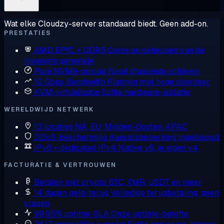
Wat elke Cloudzy-server standaard biedt. Geen add-on.
PRESTATIES
AMD EPYC + DDR5
Cores en geheugen van de
nieuwste generatie
Pure NVMe-opslag
Nooit draaiende schijven
10 Gbps Bandwidth
Plannen met hoge doorvoer
KVM-virtualisatie
Echte hardware-isolatie
WERELDWIJD NETWERK
13 locaties
NA, EU, Midden-Oosten, APAC
DDoS-bescherming
Aanvalsbeperking ingebouwd
IPv6 + dedicated IPv4
Native v6, je eigen v4
FACTURATIE & VERTROUWEN
Betalen met crypto
BTC, XMR, USDT en meer
14 dagen geld-terug
Volledige terugbetaling, geen
vragen
99,95% uptime-SLA
Onze uptime-belofte