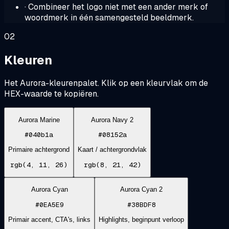
· Combineer het logo niet met een ander merk of
woordmerk in één samengesteld beeldmerk.
02
Kleuren
Het Aurora-kleurenpalet. Klik op een kleurvlak om de
HEX-waarde te kopiëren.
Aurora Marine
Aurora Navy 2
#040b1a
#08152a
Primaire achtergrond
Kaart / achtergrondvlak
rgb(4, 11, 26)
rgb(8, 21, 42)
Aurora Cyan
Aurora Cyan 2
#0EA5E9
#38BDF8
Primair accent, CTA's, links
Highlights, beginpunt verloop