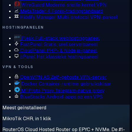
WireGuard
Moderne, snelle kernel VPN
MetaTrader 4
Forex-tradingstandaard
Hiddify Manager
Multi-protocol VPN-paneel
HOSTINGPANELEN
Plesk
Full-stack webhostingpaneel
FastPanel
Gratis, snel serverpaneel
CloudPanel
PHP- & Node.js-paneel
cPanel
Het klassieke hostingpaneel
VPN & TOOLS
OpenVPN AS
Zelf-gehoste VPN-server
Docker
Container-runtime, gebruiksklaar
MTProto Proxy
Telegram-native proxy
BlueStacks
Android-apps op een VPS
Meest geïnstalleerd
MikroTik CHR, in 1 klik
RouterOS Cloud Hosted Router op EPYC + NVMe. De #1-