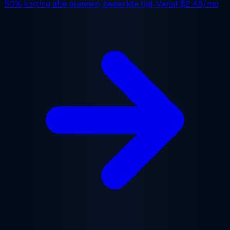
50% korting
alle plannen, beperkte tijd. Vanaf
$2.48/mo