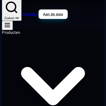
Inloggen
Aan de slag
⌘K
Zoeken
Producten