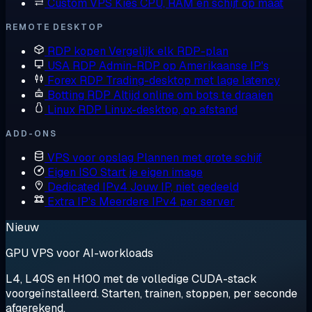
Custom VPS
Kies CPU, RAM en schijf op maat
REMOTE DESKTOP
RDP kopen
Vergelijk elk RDP-plan
USA RDP
Admin-RDP op Amerikaanse IP's
Forex RDP
Trading-desktop met lage latency
Botting RDP
Altijd online om bots te draaien
Linux RDP
Linux-desktop, op afstand
ADD-ONS
VPS voor opslag
Plannen met grote schijf
Eigen ISO
Start je eigen image
Dedicated IPv4
Jouw IP, niet gedeeld
Extra IP's
Meerdere IPv4 per server
Nieuw
GPU VPS voor AI-workloads
L4, L40S en H100 met de volledige CUDA-stack
voorgeïnstalleerd. Starten, trainen, stoppen, per seconde
afgerekend.